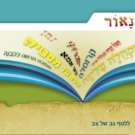
ללטף גב של צב