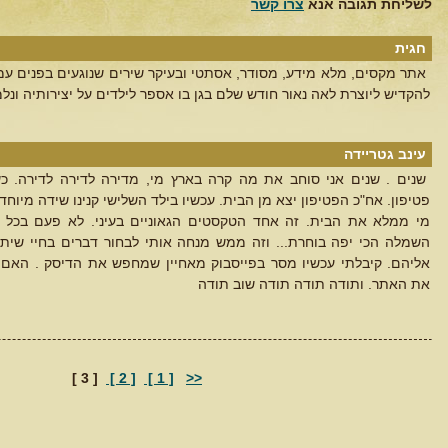
לשליחת תגובה אנא
צרו קשר
חגית
אתר מקסים, מלא מידע, מסודר, אסתטי ובעיקר שירים שנוגעים בפנים עמו
להקדיש ליוצרת לאה נאור חודש שלם בגן בו אספר לילדים על יצירותיה ונלמ
עינב גטריידה
שנים . שנים אני סוחב את מה קרה בארץ מי, מדירה לדירה לדירה. כש
פטיפון. אח"כ הפטיפון יצא מן הבית. עכשיו בילד השלישי קנינו שידה מיו
מי ממלא את הבית. זה אחד הטקסטים הגאוניים בעיני. לא פעם בכל ח
השמלה הכי יפה בוחרת... וזה ממש מנחה אותי לבחור דברים בחיי שית
אליהם. קיבלתי עכשיו מסר בפייסבוק מאחיין שמחפש את הדיסק . האם 
את האתר. ותודה תודה תודה שוב תודה
[ 3 ]
[ 2 ]
[ 1 ]
<<