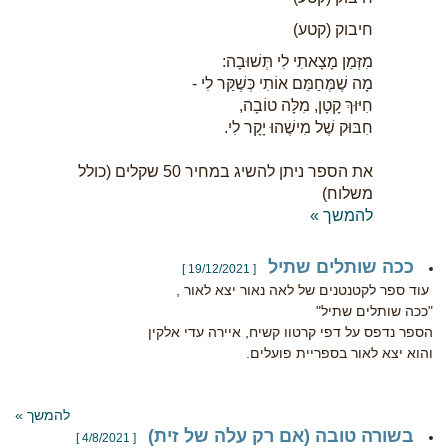
חיבוק (קטע)
מִזְּמַן מָצָאתִי לִי תְּשׁוּבָה:
מָה שֶׁמְּחַמֵּם אוֹתִי כְּשֶׁקַּר לִי -
חִיּוּךְ קָטָן, מִלָּה טוֹבָה,
חִבּוּק שֶׁל מִישֶׁהוּ יָקָר לִי.
את הספר ניתן להשיג במחיר 50 שקלים (כולל
משלוח)
להמשך »
ככה שותלים שתיל
[ 19/12/2021 ]
עוד ספר לקטנטנים של לאה נאור יצא לאור ,
"ככה שותלים שתיל"
הספר נדפס על דפי קרטוו קשיח, איירה עדי אלקין
והוא יצא לאור בספריית פועלים.
להמשך »
בשורה טובה (אם רק עלה של זית)
[ 4/8/2021 ]