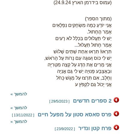
(עמוס בידרמן הארץ 24.9.24)
(מתוך הספר)
אֲנִי יוֹדֵעַ כַּמָּה מִשְׂחָקִים נִפְלָאִים
אָמַר הֶחָתוּל.
יֵשׁ לִי תַּעֲלוּלִים בִּכְלָל לֹא רָעִים
אָמַר חָתוּל תַּעֲלוּל...
תִּרְאוּ! תִּרְאוּ אַחַת שְׁתַּיִם שָׁלוֹשׁ
יֵשׁ לִי כּוֹס וְעוּגָה עִם נֵרוֹת עַל הָרֹאשׁ,
אֲנִי מֵרִים אֶת הַדָּג עַל קְצֵה מִטְרִיָּה
וּבְאֶצְבַּע פְּנוּיָה יֵשׁ לִי גַּם אֳנִיָּה
וְחָלָב, אִם תִּרְצוּ עַל מַגָּשׁ כָּחֹל
אֲנִי יָכוֹל גַּם לִקְפֹּץ ע
להמשך »
2 ספרים חדשים
[ 29/5/2023 ]
להמשך »
פרס סאסא סטון על מפעל חיים
[ 13/11/2022 ]
להמשך »
פרח קטן ונדיר
[ 23/9/2022 ]