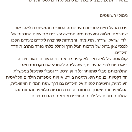
בתאריך 22.5.2014 קיבלתי פרס מפעל חיים לספרות נוער
נימוקי השופטים
פרס מפעל חיים לספרות נוער זכתה הסופרת והמשוררת לאה נאור.
שתורמת, מלווה ומעצבת מזה חמישה עשורים את עולם התרבות של
ילדי ישראל. שיריה, תרגומיה, והמחזות שחיברה לילדים צעירים הפכו
לנכסי צאן ברזל של תרבות הגיל הרך ולחלק בלתי נפרד מתרבות חדר
הילדים.
קולמוסה של לאה נאור לא קיפח גם את בני הנעורים. נאור חיברה
ביוגרפיות לבני הנוער. תוך שהצליחה להתניע את סקרנותם ואת
התלהבותם מבלי שתוותר על דיוק היסטורי ומבלי שתיפול במכשלת
הדידקטיות. בנוסף היא תרגמה בוירטואוזיות מספרות הילדים הקלאסית
העולמית, והיטיבה לפנות אל הילדים גם דרך שפת המדיה הויזואלית,
הטלוויזיה והתיאטרון. בתחום זה יצרת תכניות טלוויזיה ומחזות זמר
המלווים דורות של ילדים החוזרים וקוראים בהם כספרים.