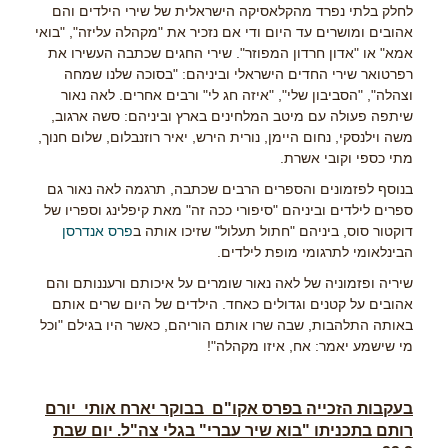
לחלק בלתי נפרד מהקלאסיקה הישראלית של שירי הילדים והם
אהובים ומושרים עד היום ודי אם נזכיר את "מקהלה עליזה", "בואי
אמא" או "אדון חרדון המפוזר".
שירי החגים שכתבה העשירו את
רפרטואר שירי החדים הישראלי וביניהם: "בסוכה שלנו שמחה
וצהלה", "הסביבון שלי", "איזה חג לי" ורבים אחרים.
לאה נאור
שיתפה פעולה עם מיטב המלחינים בארץ וביניהם: סשה ארגוב,
משה וילנסקי, נחום היימן, נורית הירש, יאיר רוזנבלום, שלום חנוך,
מתי כספי וקובי אשרת.
בנוסף לפזמונים והספרים הרבים שכתבה, תרגמה לאה נאור גם
ספרים לילדים וביניהם "סיפורי ככה זה" מאת קיפלינג וספריו של
דוקטור סוס, ביניהם "חתול תעלול" שזיכו אותה ב
פרס אנדרסן
הבינלאומי לתרגומי מופת לילדים.
שיריה ופזמוניה של לאה נאור שומרים על איכותם ורעננותם והם
אהובים על קטנים וגדולים כאחד. הילדים של היום שרים אותם
באותה התלהבות, שבה שרו אותם הוריהם, כאשר היו בגילם "וכל
מי שישמע יאמר: אח, איזו מקהלה"!
בעקבות הזכייה בפרס אקו"ם בבוקר יארח אותי יורם
רותם בתכניתו "בוא שיר עברי" בגלי צה"ל. יום שבת