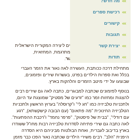
מה חדש?
רכישת ספרים
קישורים
לאה נאור
תגובות
פרס מיוחד, על תרומה רבת השנים ליצירה המקורית הישראלית
יצירת קשר
לילדים ניתן השנה לפזמונאית, המתרגמת, המחזאית,
תודות
התסריטאית והסופרת -
לאה נאור
.
מתחילת דרכה ככותבת, העשירה לאה נאור את הזמר העברי
בכלל ואת ספרות הילדים בפרט, בעשרות שירים ופזמונים,
שבוצעו על ידי מיטב הזמרים והלהקות בארץ.
בנוסף לפזמונים שכתבה למבוגרים, כתבה לאה גם שירים רבים
להצגות ומחזות-זמר כמו "זרעים של מסטיק" שמוצגת עד היום,
ולתכניות טלביזיה כמו "חג לי" ו"קרוסלה" בערוץ הראשון ולתכניות
הטלביזיה החינוכית "מה פתאום" (עם הבובה קישקשתא), "רגע
עם דודלי", "בבית של פיסטוק", "פרפר נחמד" ו"רכבת ההפתעות".
לאה כתבה גם שירי פתיחה לסדרות טלביזיה רבות מחו"ל ששודרו
בארץ בדיבוב לעברית, ואחת הבולטות מביניהם היא הסדרה
היפנית "הלב".
רבים משירי הילדים שכתבה נאור הפכו כבר מזמן