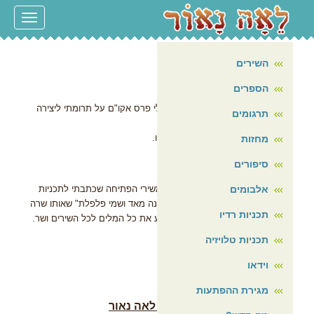
עמוד הבית
Toggle
navigation
על עצמי
השירים
פרס אקו"ם
הספרים
[ 4/2/2014 ]
ביום שני, 3 בפברואר 2014 הוענק לי פרס אקו"ם על תרומתי ליצירה
תרגומים
המקורית לילדים
הטקס נערך בתיאטרון נגה (גשר) יפו.
מחזות
סיפורים
אלבומים
חני נחמיאס המקסימה שרה כמה משירי הפתיחה שכתבתי לתכניות
טלביזיה, וסיימה בשיר "אני אשה קטנה מאד ושמי פלפלת" שאותו שרה
תכניות רדיו
גם במקור. כל הקהל, להפתעתי ידע את כל המלים לכל השירים ושר.
תכניות טלויזיה
קישור למתו הפרס
וידאו
נימוקי השופטים
מגירת ההפתעות
פרס מיוחד ליצירה לילדים- לאה נאור