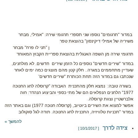
במדור "תרגומים" נוספו שני תספרי תרגומי שירה: "אמילי, מבחר
משיריה של אמילי דיקינסון" בהוצאת טפר
ן "תני לו פרח" מבחר
תרגומי שירה מן השפה האנגלית בהוצאת ספריית הקבוץ המאוחד
במדור "שירים חדשים" נוספים כל הזמן שירים חדשים. לא מולחנים,
שעדיין מתחממים במגרה.. חלק קטן מהם מוצגים כמה ימים לאחר
שנכתבו גם במדור הזה תחת הכותרת "שירים חדשים'
בשורה טובה: נמצא חלק מהתכנית האבודה "קרוסלה לחג החנוכה
1977" הלחנים הנפלאים הם של מתי כספי והביצוע הנהדר: חוה
אלברשטיין וצוות קרוסלה.
אפשר למצוא את השירים ביוטיוב, (קרוסלה חנוכה 1977) וגם באתר הזה
במדור "תכניות טלוויזיה, התכנית לחג החנוכה. תודה לגל סוקולוב
להמשך »
צידה לדרך
[ 10/1/2017 ]