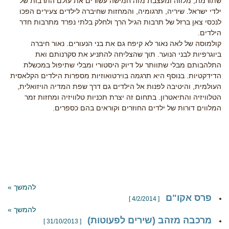
שתורמת, מלווה ומעצבת מזה חמישה עשורים את עולם התרבות של
ילדי ישראל. שיריה, תרגומיה, והמחזות שחיברה לילדים צעירים הפכו
לנכסי צאן ברזל של תרבות הגיל הרך ולחלק בלתי נפרד מתרבות חדר
הילדים.
קולמוסה של לאה נאור לא קיפח גם את בני הנעורים. נאור חיברה
ביוגרפיות לבני הנוער. תוך שהצליחה להתניע את סקרנותם ואת
התלהבותם מבלי שתוותר על דיוק היסטורי ומבלי שתיפול במכשלת
הדידקטיות. בנוסף היא תרגמה בוירטואוזיות מספרות הילדים הקלאסית
העולמית, והיטיבה לפנות אל הילדים גם דרך שפת המדיה הויזואלית,
הטלוויזיה והתיאטרון. בתחום זה יצרת תכניות טלוויזיה ומחזות זמר
המלווים דורות של ילדים החוזרים וקוראים בהם כספרים.
להמשך »
פרס אקו"ם
[ 4/2/2014 ]
להמשך »
מרכבה מזהב (שירים לפעוטות)
[ 31/10/2013 ]