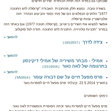
שנכתבו גם במדור הזה תחת הכותרת "שירים חדשים'
בשורה טובה: נמצא חלק מהתכנית האבודה "קרוסלה לחג החנוכה
1977" הלחנים הנפלאים הם של מתי כספי והביצוע הנהדר: חוה
אלברשטיין וצוות קרוסלה.
אפשר למצוא את השירים ביוטיוב, (קרוסלה חנוכה 1977) וגם באתר הזה
במדור "תכניות טלוויזיה, התכנית לחג החנוכה. תודה לגל סוקולוב
להמשך »
צידה לדרך
[ 10/1/2017 ]
להמשך »
אמילי - מבחר משיריה של אמילי דיקינסון
בתרגומה של לאה נאור
[ 2/11/2016 ]
להמשך »
פרס מפעל חיים על שם דבורה עומר
[ 5/5/2014 ]
בתאריך 22.5.2014 קיבלתי פרס מפעל חיים לספרות נוער
נימוקי השופטים
פרס מפעל חיים לספרות נוער זכתה הסופרת והמשוררת לאה נאור.