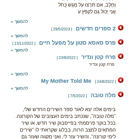
וְחָלָב, אִם תִּרְצוּ עַל מַגָּשׁ כָּחֹל
אֲנִי יָכוֹל גַּם לִקְפֹּץ ע
להמשך »
2 ספרים חדשים
[ 29/5/2023 ]
להמשך »
פרס סאסא סטון על מפעל חיים
[ 13/11/2022 ]
להמשך »
פרח קטן ונדיר
[ 23/9/2022 ]
פרח קטן ונדיר
להמשך »
My Mother Told Me
[ 24/8/2022 ]
להמשך »
מלה טובה
[ 7/5/2022 ]
בימים אלה יצא לאור ספר השירים החדש שלי,
"מלה טובה", שנכתב בימים העצובים של הקורונה.
בכל בוקר פרסמתי בפייסבוק שיר חדש, או שיר
המתאים למצב הרוח, בבלוג שקראתי לו "שירים
לימי קורונה", והשיר עזר לי, ואני מקווה שעזר גם