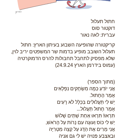
חתול תעלול
דוקטור סוס
עברית: לאה נאור
קריקטורה שהופיעה השבוע בעיתון הארץ: חתול
תעלול השובב מופיע בדמות שר המשפטים יריב לוין,
שלא מפסיק לתחבל תחבולות להרס הדמוקרטיה
(עמוס בידרמן הארץ 24.9.24)
(מתוך הספר)
אֲנִי יוֹדֵעַ כַּמָּה מִשְׂחָקִים נִפְלָאִים
אָמַר הֶחָתוּל.
יֵשׁ לִי תַּעֲלוּלִים בִּכְלָל לֹא רָעִים
אָמַר חָתוּל תַּעֲלוּל...
תִּרְאוּ! תִּרְאוּ אַחַת שְׁתַּיִם שָׁלוֹשׁ
יֵשׁ לִי כּוֹס וְעוּגָה עִם נֵרוֹת עַל הָרֹאשׁ,
אֲנִי מֵרִים אֶת הַדָּג עַל קְצֵה מִטְרִיָּה
וּבְאֶצְבַּע פְּנוּיָה יֵשׁ לִי גַּם אֳנִיָּה