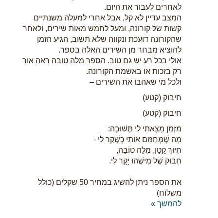
לאחרים לעבור את היום.
המצב עדיין לא קל, אבל אחרי למעלה משנתיים
קשות של קורונה, ומעל לחמש מאות שירים, ולאחר
שהקורונה דועכת ונקווה שלא תשוב, הגיע הזמן
להוציא מבחר מן השירים האלה בספר.
אולי בכל רע יש גם טוב. הספר מלה טובה ראה אור
רק בזכות או באשמת הקורונה.
ולכל מי שאהבו את השירים –
חיבוק (קטע)
חיבוק (קטע)
מִזְּמַן מָצָאתִי לִי תְּשׁוּבָה:
מָה שֶׁמְּחַמֵּם אוֹתִי כְּשֶׁקַּר לִי -
חִיּוּךְ קָטָן, מִלָּה טוֹבָה,
חִבּוּק שֶׁל מִישֶׁהוּ יָקָר לִי.
את הספר ניתן להשיג במחיר 50 שקלים (כולל
משלוח)
להמשך »