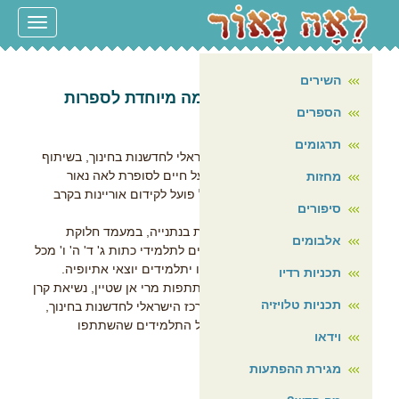
עמוד הבית
Toggle
navigation
על עצמי
השירים
פרס מפעל חיים על תרומה מיוחדת לספרות
הספרים
הילדים בישראל
[ 17/2/2015 ]
תרגומים
ועדה ציבורית מטעם המרכז הישראלי לחדשנות בחינוך, בשיתוף
משרד החינוך, העניקה פרס מפעל חיים לסופרת לאה נאור
מחזות
המרכז הישראלי לחדשנות בחינול פועל לקידום אוריינות בקרב
סיפורים
תלמידים יוצאי אתיופיה.
הטקס התקיים בספרייה הציבורית בנתנייה, במעמד חלוקת
אלבומים
תעודות הצטיינות בכתיבת חיבורים לתלמידי כתות ג' ד' ה' ו' מכל
הארץ. רבים ממקבלי הפרסים היו יתלמידים יוצאי אתיופיה.
תכניות רדיו
את הטקס הנחה טל מוסרי, בהשתתפות מרי אן שטיין, נשיאת קרן
תכניות טלויזיה
מוריה, מר דן פוטרמן מנכ"ל המרכז הישראלי לחדשנות בחינוך,
ונציגים מהעיריוות ובתי הספר של התלמידים שהשתתפו
וידאו
בתחרות.
מגירת ההפתעות