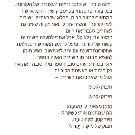
"מלה טובה", שנכתב בימים העצובים של הקורונה.
בכל בוקר פרסמתי בפייסבוק שיר חדש, או שיר
המתאים למצב הרוח, בבלוג שקראתי לו "שירים
לימי קורונה", והשיר עזר לי, ואני מקווה שעזר גם
לאחרים לעבור את היום.
המצב עדיין לא קל, אבל אחרי למעלה משנתיים
קשות של קורונה, ומעל לחמש מאות שירים, ולאחר
שהקורונה דועכת ונקווה שלא תשוב, הגיע הזמן
להוציא מבחר מן השירים האלה בספר.
אולי בכל רע יש גם טוב. הספר מלה טובה ראה אור
רק בזכות או באשמת הקורונה.
ולכל מי שאהבו את השירים –
חיבוק (קטע)
חיבוק (קטע)
מִזְּמַן מָצָאתִי לִי תְּשׁוּבָה:
מָה שֶׁמְּחַמֵּם אוֹתִי כְּשֶׁקַּר לִי -
חִיּוּךְ קָטָן, מִלָּה טוֹבָה,
חִבּוּק שֶׁל מִישֶׁהוּ יָקָר לִי.