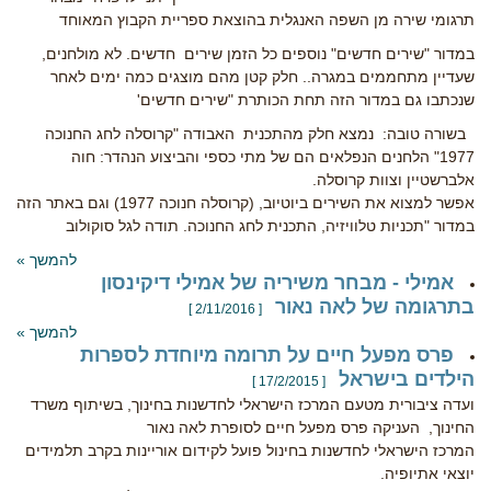
תרגומי שירה מן השפה האנגלית בהוצאת ספריית הקבוץ המאוחד
במדור "שירים חדשים" נוספים כל הזמן שירים חדשים. לא מולחנים,
שעדיין מתחממים במגרה.. חלק קטן מהם מוצגים כמה ימים לאחר
שנכתבו גם במדור הזה תחת הכותרת "שירים חדשים'
בשורה טובה: נמצא חלק מהתכנית האבודה "קרוסלה לחג החנוכה
1977" הלחנים הנפלאים הם של מתי כספי והביצוע הנהדר: חוה
אלברשטיין וצוות קרוסלה.
אפשר למצוא את השירים ביוטיוב, (קרוסלה חנוכה 1977) וגם באתר הזה
במדור "תכניות טלוויזיה, התכנית לחג החנוכה. תודה לגל סוקולוב
להמשך »
אמילי - מבחר משיריה של אמילי דיקינסון
בתרגומה של לאה נאור
[ 2/11/2016 ]
להמשך »
פרס מפעל חיים על תרומה מיוחדת לספרות
הילדים בישראל
[ 17/2/2015 ]
ועדה ציבורית מטעם המרכז הישראלי לחדשנות בחינוך, בשיתוף משרד
החינוך, העניקה פרס מפעל חיים לסופרת לאה נאור
המרכז הישראלי לחדשנות בחינול פועל לקידום אוריינות בקרב תלמידים
יוצאי אתיופיה.