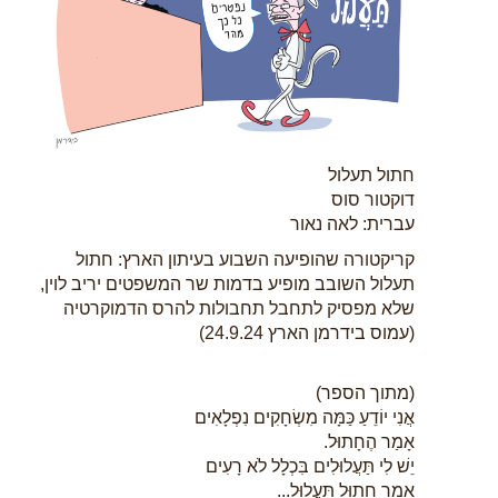
חתול תעלול
דוקטור סוס
עברית: לאה נאור
קריקטורה שהופיעה השבוע בעיתון הארץ: חתול
תעלול השובב מופיע בדמות שר המשפטים יריב לוין,
שלא מפסיק לתחבל תחבולות להרס הדמוקרטיה
(עמוס בידרמן הארץ 24.9.24)
(מתוך הספר)
אֲנִי יוֹדֵעַ כַּמָּה מִשְׂחָקִים נִפְלָאִים
אָמַר הֶחָתוּל.
יֵשׁ לִי תַּעֲלוּלִים בִּכְלָל לֹא רָעִים
אָמַר חָתוּל תַּעֲלוּל...