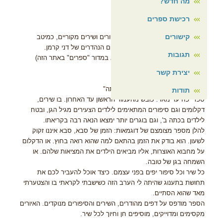
מה חדש?
וגם שיר לא ארוך מדי.
זה די.
רכישת ספרים
קישורים
ועוד 60 עמודים מלאים וגדושים סיפורים ושירים מקוריים, כמיטב
כשרונה של לאה נאור, מלווים בציורים הנהדרים של דני קרמן.
תגובות
(עוד פרטים על הספר אפשר למצוא במדור "ספרים" באתר הזה)
יצירת קשר
ביקורת של סוניה קטלן באתר "נוריתה"
תודות
ספר יפה עד מאד. כובש מהעמוד הראשון עד האחרון. בו שירים,
דקלומים וגם סיפורים המתאימים לילדים הצעירים מגיל הגן, ובטח
לילדים בכתה ב', וגם בוגרים יותר ימצאו הנאה רבה בקריאתו.
להלן מספר מצומצם של דוגמאות: הזמן של סבא, סבא איננו זקוק
לשעון. הוא בודק את הזמן בהתאם למה שהוא רואה בחוץ. או הדקלום
על מחבוא האוצרות, אליו מביאים הילדים את המציאות שלהם. או
השמחה בגן של טובה.
כל שיר וכל סיפור יפים בפני עצמם. כיצד אוכל להעביר לכם את
תחושת בתענוג שהיתה לי הערב הזה כשישבתי לקראתי בו והצטערתי
מאד שהוא הסתיים.
הספר מודפס על דפים מהודרים, השירים והסיפורים מנוקדים. האיורים
מקסימים ומדוייקים, מוסיפים חן וחיוך לכל שיר.