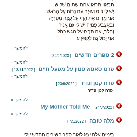
תִּרְאוּ! תִּרְאוּ אַחַת שְׁתַּיִם שָׁלוֹשׁ
יֵשׁ לִי כּוֹס וְעוּגָה עִם נֵרוֹת עַל הָרֹאשׁ,
אֲנִי מֵרִים אֶת הַדָּג עַל קְצֵה מִטְרִיָּה
וּבְאֶצְבַּע פְּנוּיָה יֵשׁ לִי גַּם אֳנִיָּה
וְחָלָב, אִם תִּרְצוּ עַל מַגָּשׁ כָּחֹל
אֲנִי יָכוֹל גַּם לִקְפֹּץ ע
להמשך »
2 ספרים חדשים
[ 29/5/2023 ]
להמשך »
פרס סאסא סטון על מפעל חיים
[ 13/11/2022 ]
להמשך »
פרח קטן ונדיר
[ 23/9/2022 ]
פרח קטן ונדיר
להמשך »
My Mother Told Me
[ 24/8/2022 ]
להמשך »
מלה טובה
[ 7/5/2022 ]
בימים אלה יצא לאור ספר השירים החדש שלי,