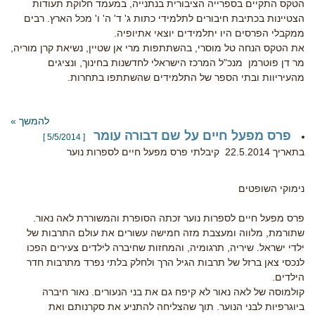
הטקס התקיים בספרייה הציבורית בנתנייה, במעמד חלוקת תעודות
הצטיינות בכתיבת חיבורים לתלמידי כתות ג' ד' ה' ו' מכל הארץ. רבים
ממקבלי הפרסים היו יתלמידים יוצאי אתיופיה.
את הטקס הנחה טל מוסרי, בהשתתפות מרי אן שטיין, נשיאת קרן מוריה,
מר דן פוטרמן מנכ"ל המרכז הישראלי לחדשנות בחינוך, ונציגים
מהעיריוות ובתי הספר של התלמידים שהשתתפו בתחרות.
להמשך »
פרס מפעל חיים על שם דבורה עומר
[ 5/5/2014 ]
בתאריך 22.5.2014 קיבלתי פרס מפעל חיים לספרות נוער
נימוקי השופטים
פרס מפעל חיים לספרות נוער זכתה הסופרת והמשוררת לאה נאור.
שתורמת, מלווה ומעצבת מזה חמישה עשורים את עולם התרבות של
ילדי ישראל. שיריה, תרגומיה, והמחזות שחיברה לילדים צעירים הפכו
לנכסי צאן ברזל של תרבות הגיל הרך ולחלק בלתי נפרד מתרבות חדר
הילדים.
קולמוסה של לאה נאור לא קיפח גם את בני הנעורים. נאור חיברה
ביוגרפיות לבני הנוער. תוך שהצליחה להתניע את סקרנותם ואת