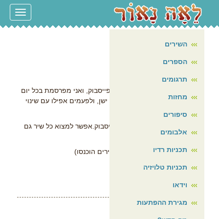
עמוד הבית
Toggle
navigation
על עצמי
השירים
שירים לימי קורונה
הספרים
[ 11/11/2020 ]
מדור חדש שירים לימי קורונה
תרגומים
בימי הסגר העצובים הצטרפתי לפייסבוק, ואני מפרסמת בכל יום
מחזות
שיר קטן, לפעמים חדש, לפעמים ישן, ולפעמים אפילו עם שינוי
קטן המתאים למצב. השירים
סיפורים
מסודרים לפי הסדר בו נכנסו לפייסבוק.אפשר למצוא כל שיר גם
אלבומים
במדבקת החיפוש במדור שירים
תכניות רדיו
(המדור עדיין בעבודה ולא כל השירים הוכנסו)
תכניות טלויזיה
וידאו
מגירת ההפתעות