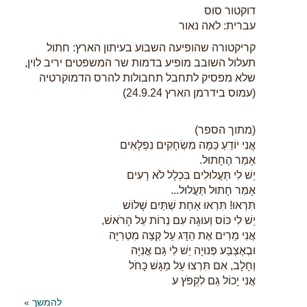
דוקטור סוס
עברית: לאה נאור
קריקטורה שהופיעה השבוע בעיתון הארץ: חתול
תעלול השובב מופיע בדמות שר המשפטים יריב לוין,
שלא מפסיק לתחבל תחבולות להרס הדמוקרטיה
(עמוס בידרמן הארץ 24.9.24)
(מתוך הספר)
אֲנִי יוֹדֵעַ כַּמָּה מִשְׂחָקִים נִפְלָאִים
אָמַר הֶחָתוּל.
יֵשׁ לִי תַּעֲלוּלִים בִּכְלָל לֹא רָעִים
אָמַר חָתוּל תַּעֲלוּל...
תִּרְאוּ! תִּרְאוּ אַחַת שְׁתַּיִם שָׁלוֹשׁ
יֵשׁ לִי כּוֹס וְעוּגָה עִם נֵרוֹת עַל הָרֹאשׁ,
אֲנִי מֵרִים אֶת הַדָּג עַל קְצֵה מִטְרִיָּה
וּבְאֶצְבַּע פְּנוּיָה יֵשׁ לִי גַּם אֳנִיָּה
וְחָלָב, אִם תִּרְצוּ עַל מַגָּשׁ כָּחֹל
אֲנִי יָכוֹל גַּם לִקְפֹּץ ע
להמשך »