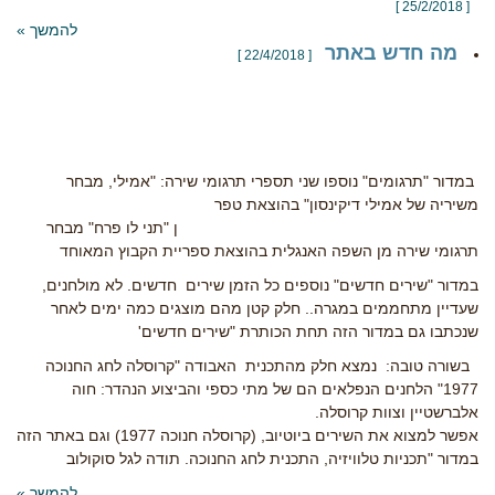
[ 25/2/2018 ]
להמשך »
מה חדש באתר
[ 22/4/2018 ]
במדור "תרגומים" נוספו שני תספרי תרגומי שירה: "אמילי, מבחר
משיריה של אמילי דיקינסון" בהוצאת טפר
ן "תני לו פרח" מבחר
תרגומי שירה מן השפה האנגלית בהוצאת ספריית הקבוץ המאוחד
במדור "שירים חדשים" נוספים כל הזמן שירים חדשים. לא מולחנים,
שעדיין מתחממים במגרה.. חלק קטן מהם מוצגים כמה ימים לאחר
שנכתבו גם במדור הזה תחת הכותרת "שירים חדשים'
בשורה טובה: נמצא חלק מהתכנית האבודה "קרוסלה לחג החנוכה
1977" הלחנים הנפלאים הם של מתי כספי והביצוע הנהדר: חוה
אלברשטיין וצוות קרוסלה.
אפשר למצוא את השירים ביוטיוב, (קרוסלה חנוכה 1977) וגם באתר הזה
במדור "תכניות טלוויזיה, התכנית לחג החנוכה. תודה לגל סוקולוב
להמשך »