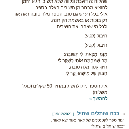
שהקורונה דועכת ונקווה שלא תשוב, הגיע הזמן
להוציא מבחר מן השירים האלה בספר.
אולי בכל רע יש גם טוב. הספר מלה טובה ראה אור
רק בזכות או באשמת הקורונה.
ולכל מי שאהבו את השירים –
חיבוק (קטע)
חיבוק (קטע)
מִזְּמַן מָצָאתִי לִי תְּשׁוּבָה:
מָה שֶׁמְּחַמֵּם אוֹתִי כְּשֶׁקַּר לִי -
חִיּוּךְ קָטָן, מִלָּה טוֹבָה,
חִבּוּק שֶׁל מִישֶׁהוּ יָקָר לִי.
את הספר ניתן להשיג במחיר 50 שקלים (כולל
משלוח)
להמשך »
ככה שותלים שתיל
[ 19/12/2021 ]
עוד ספר לקטנטנים של לאה נאור יצא לאור ,
"ככה שותלים שתיל"