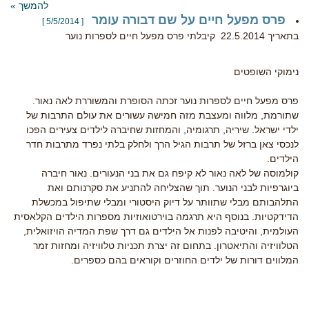
להמשך »
פרס מפעל חיים על שם דבורה עומר
[ 5/5/2014 ]
בתאריך 22.5.2014 קיבלתי פרס מפעל חיים לספרות נוער
נימוקי השופטים
פרס מפעל חיים לספרות נוער זכתה הסופרת והמשוררת לאה נאור.
שתורמת, מלווה ומעצבת מזה חמישה עשורים את עולם התרבות של
ילדי ישראל. שיריה, תרגומיה, והמחזות שחיברה לילדים צעירים הפכו
לנכסי צאן ברזל של תרבות הגיל הרך ולחלק בלתי נפרד מתרבות חדר
הילדים.
קולמוסה של לאה נאור לא קיפח גם את בני הנעורים. נאור חיברה
ביוגרפיות לבני הנוער. תוך שהצליחה להתניע את סקרנותם ואת
התלהבותם מבלי שתוותר על דיוק היסטורי ומבלי שתיפול במכשלת
הדידקטיות. בנוסף היא תרגמה בוירטואוזיות מספרות הילדים הקלאסית
העולמית, והיטיבה לפנות אל הילדים גם דרך שפת המדיה הויזואלית,
הטלוויזיה והתיאטרון. בתחום זה יצרת תכניות טלוויזיה ומחזות זמר
המלווים דורות של ילדים החוזרים וקוראים בהם כספרים.