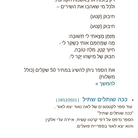
ולכל מי שאהבו את השירים –
חיבוק (קטע)
חיבוק (קטע)
מִזְּמַן מָצָאתִי לִי תְּשׁוּבָה:
מָה שֶׁמְּחַמֵּם אוֹתִי כְּשֶׁקַּר לִי -
חִיּוּךְ קָטָן, מִלָּה טוֹבָה,
חִבּוּק שֶׁל מִישֶׁהוּ יָקָר לִי.
את הספר ניתן להשיג במחיר 50 שקלים (כולל
משלוח)
להמשך »
ככה שותלים שתיל
[ 19/12/2021 ]
עוד ספר לקטנטנים של לאה נאור יצא לאור ,
"ככה שותלים שתיל"
הספר נדפס על דפי קרטוו קשיח, איירה עדי אלקין
והוא יצא לאור בספריית פועלים.