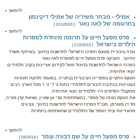
להמשך »
אמילי - מבחר משיריה של אמילי דיקינסון
בתרגומה של לאה נאור
[ 2/11/2016 ]
להמשך »
פרס מפעל חיים על תרומה מיוחדת לספרות
הילדים בישראל
[ 17/2/2015 ]
ועדה ציבורית מטעם המרכז הישראלי לחדשנות בחינוך, בשיתוף משרד
החינוך, העניקה פרס מפעל חיים לסופרת לאה נאור
המרכז הישראלי לחדשנות בחינול פועל לקידום אוריינות בקרב תלמידים
יוצאי אתיופיה.
הטקס התקיים בספרייה הציבורית בנתנייה, במעמד חלוקת תעודות
הצטיינות בכתיבת חיבורים לתלמידי כתות ג' ד' ה' ו' מכל הארץ. רבים
ממקבלי הפרסים היו יתלמידים יוצאי אתיופיה.
את הטקס הנחה טל מוסרי, בהשתתפות מרי אן שטיין, נשיאת קרן מוריה,
מר דן פוטרמן מנכ"ל המרכז הישראלי לחדשנות בחינוך, ונציגים
מהעיריוות ובתי הספר של התלמידים שהשתתפו בתחרות.
להמשך »
פרס מפעל חיים על שם דבורה עומר
[ 5/5/2014 ]