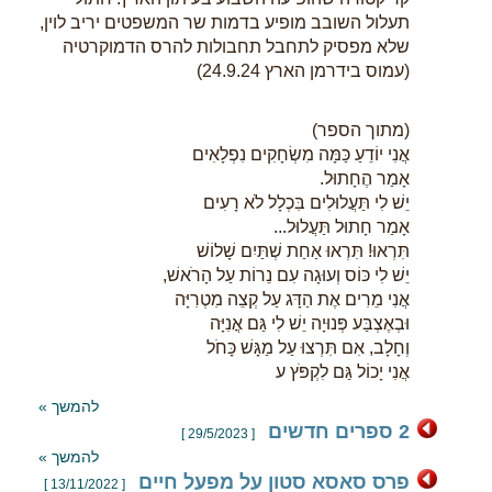
תעלול השובב מופיע בדמות שר המשפטים יריב לוין,
שלא מפסיק לתחבל תחבולות להרס הדמוקרטיה
(עמוס בידרמן הארץ 24.9.24)
(מתוך הספר)
אֲנִי יוֹדֵעַ כַּמָּה מִשְׂחָקִים נִפְלָאִים
אָמַר הֶחָתוּל.
יֵשׁ לִי תַּעֲלוּלִים בִּכְלָל לֹא רָעִים
אָמַר חָתוּל תַּעֲלוּל...
תִּרְאוּ! תִּרְאוּ אַחַת שְׁתַּיִם שָׁלוֹשׁ
יֵשׁ לִי כּוֹס וְעוּגָה עִם נֵרוֹת עַל הָרֹאשׁ,
אֲנִי מֵרִים אֶת הַדָּג עַל קְצֵה מִטְרִיָּה
וּבְאֶצְבַּע פְּנוּיָה יֵשׁ לִי גַּם אֳנִיָּה
וְחָלָב, אִם תִּרְצוּ עַל מַגָּשׁ כָּחֹל
אֲנִי יָכוֹל גַּם לִקְפֹּץ ע
להמשך »
2 ספרים חדשים
[ 29/5/2023 ]
להמשך »
פרס סאסא סטון על מפעל חיים
[ 13/11/2022 ]