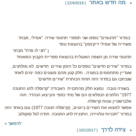
מה חדש באתר
[ 22/4/2018 ]
במדור "תרגומים" נוספו שני תספרי תרגומי שירה: "אמילי, מבחר
משיריה של אמילי דיקינסון" בהוצאת טפר
ן "תני לו פרח" מבחר
תרגומי שירה מן השפה האנגלית בהוצאת ספריית הקבוץ המאוחד
במדור "שירים חדשים" נוספים כל הזמן שירים חדשים. לא מולחנים,
שעדיין מתחממים במגרה.. חלק קטן מהם מוצגים כמה ימים לאחר
שנכתבו גם במדור הזה תחת הכותרת "שירים חדשים'
בשורה טובה: נמצא חלק מהתכנית האבודה "קרוסלה לחג החנוכה
1977" הלחנים הנפלאים הם של מתי כספי והביצוע הנהדר: חוה
אלברשטיין וצוות קרוסלה.
אפשר למצוא את השירים ביוטיוב, (קרוסלה חנוכה 1977) וגם באתר הזה
במדור "תכניות טלוויזיה, התכנית לחג החנוכה. תודה לגל סוקולוב
להמשך »
צידה לדרך
[ 10/1/2017 ]