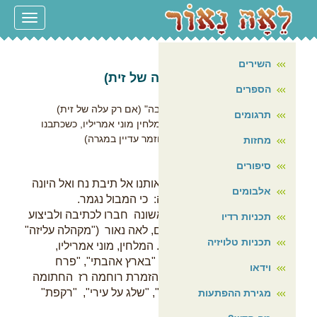
עמוד הבית
Toggle
navigation
על עצמי
השירים
בשורה טובה (אם רק עלה של זית)
הספרים
[ 4/8/2021 ]
שיר חדש עלה לאויר "בשורה טובה" (אם רק עלה של זית)
תרגומים
כתבתי אותו לפי לחן ששלח לי המלחין מוני אמריליו, כשכתבנו
שנינו מחזמר על תיבת נוח. (המחזמר עדיין במגרה)
מחזות
על השיר "בשורה טובה"
סיפורים
השיר "בשורה טובה", מחזיר אותנו אל תיבת נח ואל היונה
אלבומים
שנשלחה להביא בשורה טובה: כי המבול נגמר.
שלושה יוצרים מן השורה הראשונה חברו לכתיבה ולביצוע
תכניות רדיו
של השיר הזה: מחברת המלים, לאה נאור ("מקהלה עליזה"
תכניות טלויזיה
, "חיוכים", "בואי אמא", ועוד). המלחין, מוני אמריליו,
שלזכותו רשומים להיטים כמו "בארץ אהבתי", "פרח
וידאו
משוגע", "ההר הירוק תמיד". והזמרת רוחמה רז החתומה
על שירים כמו: "בארץ אהבתי", "שלג על עירי", "רקפת"
מגירת ההפתעות
ועוד.