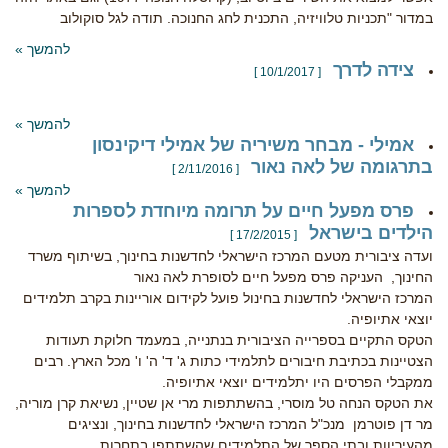
במדור "תכניות טלוויזיה, התכנית לחג החנוכה. תודה לגל סוקולוב
להמשך »
צידה לדרך
[ 10/1/2017 ]
להמשך »
אמילי - מבחר משיריה של אמילי דיקינסון
בתרגומה של לאה נאור
[ 2/11/2016 ]
להמשך »
פרס מפעל חיים על תרומה מיוחדת לספרות
הילדים בישראל
[ 17/2/2015 ]
ועדה ציבורית מטעם המרכז הישראלי לחדשנות בחינוך, בשיתוף משרד
החינוך, העניקה פרס מפעל חיים לסופרת לאה נאור
המרכז הישראלי לחדשנות בחינול פועל לקידום אוריינות בקרב תלמידים
יוצאי אתיופיה.
הטקס התקיים בספרייה הציבורית בנתנייה, במעמד חלוקת תעודות
הצטיינות בכתיבת חיבורים לתלמידי כתות ג' ד' ה' ו' מכל הארץ. רבים
ממקבלי הפרסים היו יתלמידים יוצאי אתיופיה.
את הטקס הנחה טל מוסרי, בהשתתפות מרי אן שטיין, נשיאת קרן מוריה,
מר דן פוטרמן מנכ"ל המרכז הישראלי לחדשנות בחינוך, ונציגים
מהעיריוות ובתי הספר של התלמידים שהשתתפו בתחרות.