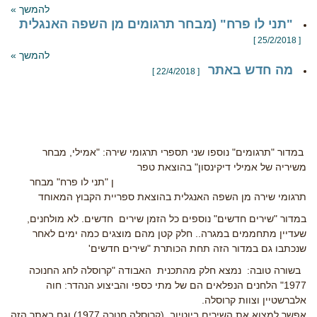
להמשך »
"תני לו פרח" (מבחר תרגומים מן השפה האנגלית
[ 25/2/2018 ]
להמשך »
מה חדש באתר
[ 22/4/2018 ]
במדור "תרגומים" נוספו שני תספרי תרגומי שירה: "אמילי, מבחר
משיריה של אמילי דיקינסון" בהוצאת טפר
ן "תני לו פרח" מבחר
תרגומי שירה מן השפה האנגלית בהוצאת ספריית הקבוץ המאוחד
במדור "שירים חדשים" נוספים כל הזמן שירים חדשים. לא מולחנים,
שעדיין מתחממים במגרה.. חלק קטן מהם מוצגים כמה ימים לאחר
שנכתבו גם במדור הזה תחת הכותרת "שירים חדשים'
בשורה טובה: נמצא חלק מהתכנית האבודה "קרוסלה לחג החנוכה
1977" הלחנים הנפלאים הם של מתי כספי והביצוע הנהדר: חוה
אלברשטיין וצוות קרוסלה.
אפשר למצוא את השירים ביוטיוב, (קרוסלה חנוכה 1977) וגם באתר הזה