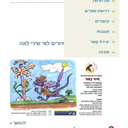
מה חדש?
רכישת ספרים
קישורים
עוד ב"מה חדש?"
תגובות
יצירת קשר
איור נאור תערוכת איורים לפי שירי לאה
נאור
[ 10/7/2026 ]
תודות
להמשך »