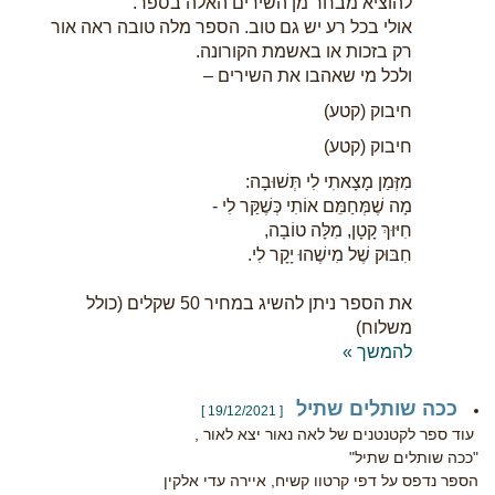
להוציא מבחר מן השירים האלה בספר.
אולי בכל רע יש גם טוב. הספר מלה טובה ראה אור
רק בזכות או באשמת הקורונה.
ולכל מי שאהבו את השירים –
חיבוק (קטע)
חיבוק (קטע)
מִזְּמַן מָצָאתִי לִי תְּשׁוּבָה:
מָה שֶׁמְּחַמֵּם אוֹתִי כְּשֶׁקַּר לִי -
חִיּוּךְ קָטָן, מִלָּה טוֹבָה,
חִבּוּק שֶׁל מִישֶׁהוּ יָקָר לִי.
את הספר ניתן להשיג במחיר 50 שקלים (כולל
משלוח)
להמשך »
ככה שותלים שתיל
[ 19/12/2021 ]
עוד ספר לקטנטנים של לאה נאור יצא לאור ,
"ככה שותלים שתיל"
הספר נדפס על דפי קרטוו קשיח, איירה עדי אלקין