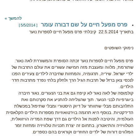
להמשך »
פרס מפעל חיים על שם דבורה עומר
[ 5/5/2014 ]
בתאריך 22.5.2014 קיבלתי פרס מפעל חיים לספרות נוער
נימוקי השופטים
פרס מפעל חיים לספרות נוער זכתה הסופרת והמשוררת לאה נאור.
שתורמת, מלווה ומעצבת מזה חמישה עשורים את עולם התרבות של
ילדי ישראל. שיריה, תרגומיה, והמחזות שחיברה לילדים צעירים הפכו
לנכסי צאן ברזל של תרבות הגיל הרך ולחלק בלתי נפרד מתרבות חדר
הילדים.
קולמוסה של לאה נאור לא קיפח גם את בני הנעורים. נאור חיברה
ביוגרפיות לבני הנוער. תוך שהצליחה להתניע את סקרנותם ואת
התלהבותם מבלי שתוותר על דיוק היסטורי ומבלי שתיפול במכשלת
הדידקטיות. בנוסף היא תרגמה בוירטואוזיות מספרות הילדים הקלאסית
העולמית, והיטיבה לפנות אל הילדים גם דרך שפת המדיה הויזואלית,
הטלוויזיה והתיאטרון. בתחום זה יצרת תכניות טלוויזיה ומחזות זמר
המלווים דורות של ילדים החוזרים וקוראים בהם כספרים.