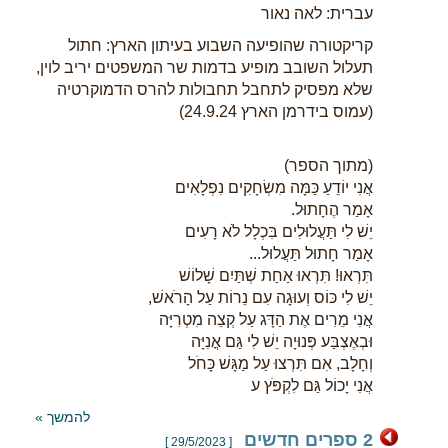
עברית: לאה נאור
קריקטורה שהופיעה השבוע בעיתון הארץ: חתול
תעלול השובב מופיע בדמות שר המשפטים יריב לוין,
שלא מפסיק לתחבל תחבולות להרס הדמוקרטיה
(עמוס בידרמן הארץ 24.9.24)
(מתוך הספר)
אֲנִי יוֹדֵעַ כַּמָּה מִשְׂחָקִים נִפְלָאִים
אָמַר הֶחָתוּל.
יֵשׁ לִי תַּעֲלוּלִים בִּכְלָל לֹא רָעִים
אָמַר חָתוּל תַּעֲלוּל...
תִּרְאוּ! תִּרְאוּ אַחַת שְׁתַּיִם שָׁלוֹשׁ
יֵשׁ לִי כּוֹס וְעוּגָה עִם נֵרוֹת עַל הָרֹאשׁ,
אֲנִי מֵרִים אֶת הַדָּג עַל קְצֵה מִטְרִיָּה
וּבְאֶצְבַּע פְּנוּיָה יֵשׁ לִי גַּם אֳנִיָּה
וְחָלָב, אִם תִּרְצוּ עַל מַגָּשׁ כָּחֹל
אֲנִי יָכוֹל גַּם לִקְפֹּץ ע
להמשך »
2 ספרים חדשים
[ 29/5/2023 ]