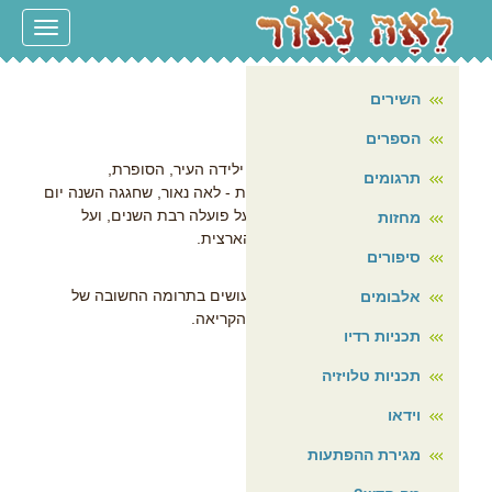
עמוד הבית
Toggle
navigation
על עצמי
השירים
חודש הקריאה בהרצליה
הספרים
[ 8/6/2025 ]
החודש יוקדש לתושבת הרצליה, ילידה העיר, הסופרת,
תרגומים
המשוררת, הפזמונאית והמתרגמת - לאה נאור, שחגגה השנה יום
הולדת 90.כאות הערכה והוקרה על פועלה רבת השנים, ועל
מחזות
תרומתה התרבותית המקומית והארצית.
סיפורים
תודה רבה לעיריית הצלה ולכל העושים בתרומה החשובה של
אלבומים
עיריית הרצליה לתרבות, ולחודש הקריאה.
תכניות רדיו
לאה נאור
תכניות טלויזיה
.
וידאו
מגירת ההפתעות