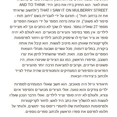
אותו לאור. הוא החזיק בידו את כתב היד: AND TO THINK
THAT I SAW IT ON MULBERRY STREET ("ולחשוב שראיתי
את זה ברחוב תות" )- תורגם על ידי לעברית בשם "רחוב תות -
סיפור לא פשוט"). זה עתה נדחה הספר על ידי הוצאת הספרים
מספר 27 שאליה נמסר. נאמר לו שכך לא כותבים וכך לא מציירים
לילדים: אין מסר בסיפור והציורים מכוערים. הוא לעולם לא יהיה
סופר או צייר ועדיף לו שיפסיק לכתוב לילדים ויחזור לפרסומות
ולקריקטורות שאותן הוא מיטיב לעשות. הוא קיבל את אותה
ביקורת, במלים דומות, מכל עשרים ושבעה מנהלי הוצאות
הספרים אליהם פנה. וזאת, לאחר שהשתדל לרסן את יצרו
השובב, וסיפורו הראשון, כמו גם הציורים שעיטרו אותו, היו
פשוטים ועדינים, וקרובים למציאות הרבה יותר מהציורים
הפרועים והסיפורים המצחיקים והמטורפים שהיה עתיד לצייר
ולכתוב ביצירותיו הבאות.
תיאודור גייזל היה מאוכזב. הוא חשב שאולי המומחים לספרות
ילדים צודקים והוא טועה. אולי הציורים מכוערים והסיפור איום
ונורא, ולעולם לא יהיה סופר וצייר לילדים. ואולי הדבר הנכון שעליו
לעשות הוא להשליך את כתב היד לאש, לחזור לקריקטורות
ולפרסומות המוצלחות שלו לחומרי ריסוס נגד יתושים, ולוותר על
חלומו לפרסם את ספרו הראשון ולכתוב ספרים נוספים.