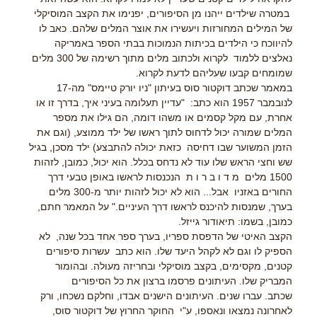
במטרה שילדים ייהנו מן הסיפורים, יפנימו את הקצב המוסיקלי
של המילים המחורזות ויעשירו את אוצר המלים שלהם. כאב לו
להיווכח כי הילדים בכיתות הנמוכות בבתי הספר באמריקה
נאלצים ללמוד לקרוא ולכתוב מלים מתוך רשימה של 300 מלים
שמומחים קבעו שעליהם לדעת לקרוא.
במאמר שכתב דוקטור סוס בעיתון "ניו יורק טיימס" מה-17
לנובמבר 1957 הוא כתב: "עדיין תעלומה בעיני איך, בדרך זו או
אחרת, עם מקל קסמים או משהו דומה, הם גילו את מספר
המלים שמורה יכול לדחוס לתוך ראשו של ילד ממוצע, (וגם את
הזמן המשוער שבו דחיסה כזאת יכולה להתבצע) ילד מסכן, בגיל
שש וחצי הראש שלו עוד לא נדחס בכלל. הוא יכול, כמובן, לזהות
1500 מלים מ ד ו ב ר ו ת הנכנסות לראשו באופן טבעי דרך
החורים באזניו אבל... הוא לא יכול לזהות יותר מ-300 מלים
בערך, שמנסות להיכנס לראשו דרך העיניים." על המאמר חתם,
כמובן, בשמו: תיאודור גייזל.
הקצב האיטי של הדפסת ספריו, בערך ספר אחד בכל שנה, לא
הספיק לו וגם לא לקהל היעד שלו. הוא כתב עשרות סיפורים
קטנים, מקסימים, בקצב מוסיקלי ובחריזה מעולה. ובהומור
המבריק שלו. העיתונים פרסמו ברצון את כל הסיפורים
שכתב. עברו שנים. העיתונים הישנים אבדו, וחלקם נשכחו, ורק
לאחרונה נמצאו ונאספו, ע"י החוקר החרוץ של דוקטור סוס,