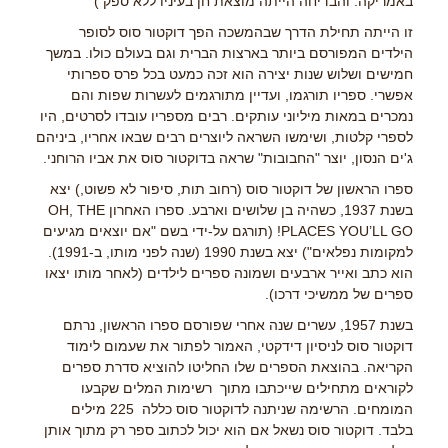
באמריקה. והבדיחה הייתה מוצאת חן בעיניו ללא ספק )
זו הייתה תחילת הדרך שבהמשכה הפך דוקטור סוס לסופר
הילדים המפורסם ביותר בארצות הברית וגם בעולם כולו. במשך
חמישים ושלוש שנות יצירה הוא זכה כמעט בכל פרס ספרותי
אפשרי. ספריו תורגמו, ועדיין מתורגמים לעשרות שפות והם
נמכרים במאות מיליוני עותקים. רבים מספריו עובדו לסרטים, היו
לספרי קלטות, ושימשו השראה ליוצרים רבים שבאו אחריו, ביניהם
ג'ים הנסון, יוצר "החבובות" שראה בדוקטור סוס את אביו הרוחני.
ספרו הראשון של דוקטור סוס (רחוב תות, סיפור לא פשוט,) יצא
בשנת 1937, כשהיה בן שלושים וארבע. ספרו האחרון OH, THE
PLACES YOU’LL GO! (תורגם על-ידי בשם "אם יוצאים מגיעים
למקומות נפלאים") יצא בשנת 1990 (שנה לפני מותו, ב-1991).
הוא כתב ואייר ארבעים ושמונה ספרים לילדים (לאחר מותו יצאו
ספרים של ממשיכי דרכו).
בשנת 1957, עשרים שנה אחרי שפורסם ספרו הראשון, נרתם
דוקטור סוס לניסיון דידקטי, האמור לפתור את שעמום לימוד
הקריאה. בהוצאת הספרים שלו החליטו להוציא סדרת ספרים
לקוראים מתחילים שייכתבו מתוך רשימות המלים שקבעו
המומחים. הרשימה שניתנה לדוקטור סוס כללה 225 מילים
בלבד. דוקטור סוס נשאל אם הוא יכול לכתוב ספר רק מתוך אותן