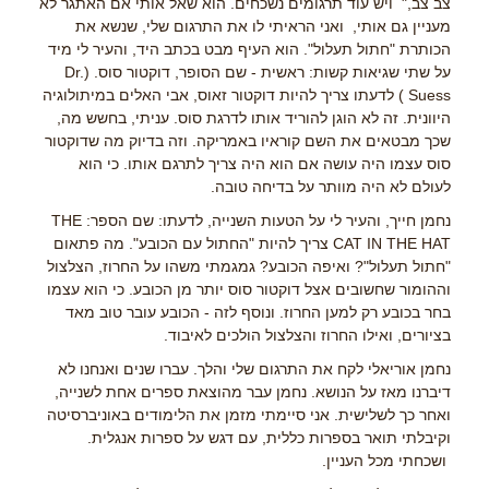
צב צב," ויש עוד תרגומים נשכחים. הוא שאל אותי אם האתגר לא
מעניין גם אותי, ואני הראיתי לו את התרגום שלי, שנשא את
הכותרת "חתול תעלול". הוא העיף מבט בכתב היד, והעיר לי מיד
על שתי שגיאות קשות: ראשית - שם הסופר, דוקטור סוס. (Dr.
Suess ) לדעתו צריך להיות דוקטור זאוס, אבי האלים במיתולוגיה
היוונית. זה לא הוגן להוריד אותו לדרגת סוס. עניתי, בחשש מה,
שכך מבטאים את השם קוראיו באמריקה. וזה בדיוק מה שדוקטור
סוס עצמו היה עושה אם הוא היה צריך לתרגם אותו. כי הוא
לעולם לא היה מוותר על בדיחה טובה.
נחמן חייך, והעיר לי על הטעות השנייה, לדעתו: שם הספר: THE
CAT IN THE HAT צריך להיות "החתול עם הכובע". מה פתאום
"חתול תעלול"? ואיפה הכובע? גמגמתי משהו על החרוז, הצלצול
וההומור שחשובים אצל דוקטור סוס יותר מן הכובע. כי הוא עצמו
בחר בכובע רק למען החרוז. ונוסף לזה - הכובע עובר טוב מאד
בציורים, ואילו החרוז והצלצול הולכים לאיבוד.
נחמן אוריאלי לקח את התרגום שלי והלך. עברו שנים ואנחנו לא
דיברנו מאז על הנושא. נחמן עבר מהוצאת ספרים אחת לשנייה,
ואחר כך לשלישית. אני סיימתי מזמן את הלימודים באוניברסיטה
וקיבלתי תואר בספרות כללית, עם דגש על ספרות אנגלית.
ושכחתי מכל העניין.