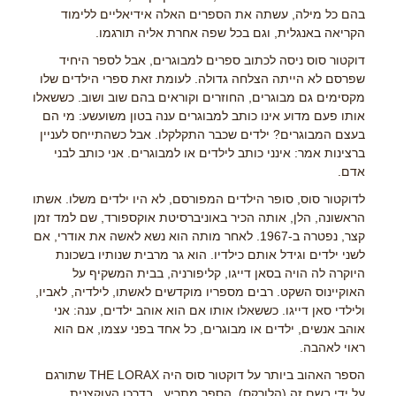
בהם כל מילה, עשתה את הספרים האלה אידיאליים ללימוד
הקריאה באנגלית, וגם בכל שפה אחרת אליה תורגמו.
דוקטור סוס ניסה לכתוב ספרים למבוגרים, אבל לספר היחיד
שפרסם לא הייתה הצלחה גדולה. לעומת זאת ספרי הילדים שלו
מקסימים גם מבוגרים, החוזרים וקוראים בהם שוב ושוב. כששאלו
אותו פעם מדוע אינו כותב למבוגרים ענה בטון משועשע: מי הם
בעצם המבוגרים? ילדים שכבר התקלקלו. אבל כשהתייחס לעניין
ברצינות אמר: אינני כותב לילדים או למבוגרים. אני כותב לבני
אדם.
לדוקטור סוס, סופר הילדים המפורסם, לא היו ילדים משלו. אשתו
הראשונה, הלן, אותה הכיר באוניברסיטת אוקספורד, שם למד זמן
קצר, נפטרה ב-1967. לאחר מותה הוא נשא לאשה את אודרי, אם
לשני ילדים וגידל אותם כילדיו. הוא גר מרבית שנותיו בשכונת
היוקרה לה הויה בסאן דייגו, קליפורניה, בבית המשקיף על
האוקיינוס השקט. רבים מספריו מוקדשים לאשתו, לילדיה, לאביו,
ולילדי סאן דייגו. כששאלו אותו אם הוא אוהב ילדים, ענה: אני
אוהב אנשים, ילדים או מבוגרים, כל אחד בפני עצמו, אם הוא
ראוי לאהבה.
הספר האהוב ביותר על דוקטור סוס היה THE LORAX שתורגם
על ידי בשם זה (הלורקס). הספר מתריע , בדרכו העוקצנית