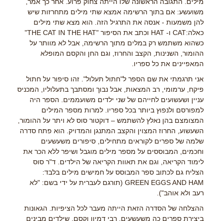
מילים. התגובה הראשונה שלו הייתה צחוק פרוע. אחר כך אמר,
משועשע: אם בתוך הרשימה אמצא שתי מילים מתחרזות שיש
להן משמעות - אנסה את התרגיל הזה. הוא מצא שתי מילים
כאלה:CAT ו- HAT וכתב את הסיפור "THE CAT IN THE HAT"
כשהוא משתמש רק במלים מתוך הרשימה, אבל לא מוותר על
ההומור, השנינות, הקצב והחרוז, וגם החן והקסם המופלא
המאפיינים את כל ספריו.
אני תרגמתי את שם הספר ל"חתול תעלול". זהו סיפור על חתול
פיקח, ערמומי, רב המצאות, אבל נבוך ומסתבך בתעלוליו, המכניס
עניין ושעשועים לחייהם של שני ילדים משועממים. הספר היה
למפורסם ולנפוץ ביותר בכל ספריו. למרות מספר המילים
המצומצם בהן נאלץ להשתמש – דוקטור סוס לא ויתר על ההומור,
השעשוע, החרוז המצוין והקצב המתנגן והמדויק. הוא פתח סדרה
שלמה של ספרים לקוראים מתחילים, סיפורים משעשעים
וחכמים, המבוססים על מספר מילים מוגבל ושיפר ללא הכר את
לימוד הקריאה, וגם את תאוות הקריאה של הילדים. ד"ר סוס
הצליח גם לכתוב ספר המבוסס על חמישים מילים בלבד:
GREEN EGGS AND HAM (תורגם לעברית על ידי בשם: "לא
רעב ולא אוהב").
ההצלחה של הסדרה הזאת הייתה מעבר לכל הציפיות. הגאונות
ביצירת ספרים כה משעשעים, רבי דמיון וקסם, שילדים מבינים