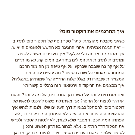
איך מתרגמים את דוקטור סוס?
כשאני מקבלת מהוצאת "כתר" ספר נוסף של דוקטור סוס לתרגום
– זאת חגיגה אמיתית. אחרי החגיגה בא החשש ולפעמים הייאוש:
איך מתרגמים את זה בלי לקלקל? איך מעבירים משפה לשפה
ומתרבות לתרבות את המילים ביחד עם המוסיקה, לא מוותרים
על אף קריצה שובבה שברקע, על אף טיפה מן ההומור החכם
המתחבא מאחורי כל שורה בסיפור? מה עושים עם החיות
המצויירות שנבחרו רק בגלל קלות החריזה של שמותיהן באנגלית?
איך מבצעים את הריקוד הווירטואוזי הזה ברגליים קשורות?
ואם מוכרחים לוותר על משהו מן המרכיבים, על מה לוותר? והאם
יש דרך לפצות על החסר? אני משתדלת פשוט להיכנס לראשו של
דוקטור סוס, להסתכל בבעיות דרך העיניים שלו, ולנסות לנחש איך
הוא עצמו היה פותר את הבעיה. לא הפתרון המבריק ביותר, לא
הפתרון המתוחכם, המסבך שלא לצורך, לא לנסות להסביר ולפרש
את המקור דרך התרגום, אלא לבחור בפתרון הפשוט והנכון
לסיפור שלפני. כי גם בעברית הסיפור צריך להיות מצחיק, מתנגן