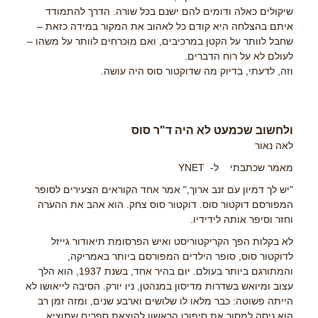
שיקולים כאלה ודומים להם ישנם בכל שורה. הדרך להתמודד
איתם בהצלחה היא קודם כל לאהוב את המקור במידה כזאת –
שחבל לוותר על הקטן במרכיבים, ואם מוכרחים לוותר על משהו –
לעולם לא על רוח הדברים.
וזה, לדעתי, בדיוק מה שדוקטור סוס היה עושה.
ולחשוב שכמעט לא היה ד"ר סוס
לאה נאור
מאמר שכתבתי ל- YNET
"יש לך דמיון עם זנב ארוך," אמר אחד הקוראים הצעירים לסופר
המפורסם דוקטור סוס. דוקטור סוס צחק. הוא אהב את ההערה
וחזר וסיפר אותה לידידיו.
לא בקלות הפך הקריקטוריסט ואיש הפרסומת תיאודור גייזל
לדוקטור סוס, סופר הילדים המפורסם ביותר באמריקה,
והמתורגם ביותר בעולם. יום בהיר אחד, בשנת 1937, הוא הלך
עצוב ומיואש בשדרות מדיסון במנהטן, ניו יורק. הסיבה לייאושו לא
הייתה פשוטה: כבר מלאו לו שלושים וארבע שנים, ומזה זמן רב
הוא ניסה למסור את סיפורו הראשון להוצאת ספרים שתוציא