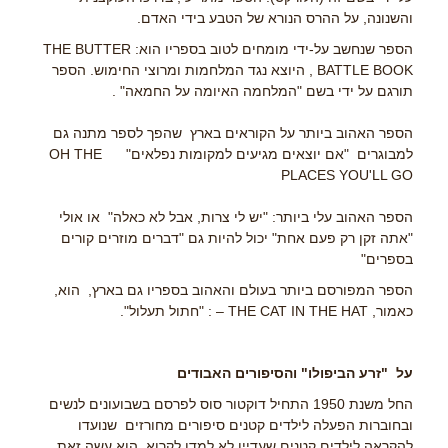
והשנונה, על ההרס הנורא של הטבע בידי האדם.
הספר שנחשב על-ידי מומחים לטוב בספריו הוא: THE BUTTER
BATTLE BOOK , היוצא נגד המלחמות ומרוצי החימוש. הספר
תורגם על ידי בשם "המלחמה האיומה על החמאה" .
הספר האהוב ביותר על הקוראים בארץ שהפך לספר מתנה גם
למבוגרים "אם יוצאים מגיעים למקומות נפלאים" OH THE
PLACES YOU'LL GO
הספר האהוב עלי ביותר: "יש לי צרות, אבל לא כאלה" או אולי
"אתה זקן רק פעם אחת" יכול להיות גם "דברים מוזרים קורים
בספרים"
הספר המפורסם ביותר בעולם והאהוב בספריו גם בארץ, הוא,
כאמור, THE CAT IN THE HAT – : "חתול תעלול".
על "זרע הביפולו" והסיפורים האבודים
החל משנת 1950 התחיל דוקטור סוס לפרסם בשבועונים לנשים
ובחוברות הפעלה לילדים קטנים סיפורים מחורזים שנועדו
להקראה לילדים קטנים שעדיין לא למדו לקרוא. הוא עשה זאת