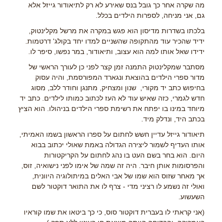
מה שקרה אחר כך גובל בנס שאירע לא רק לתיאודור גייזל אלא
גם, אני מניחה, לספרות הילדים בכלל.
בלכתו בשדרות מדיסון הוא פגש במקרה את מרשל מקלינטוק,
ידיד שהכיר עוד מהתקופה שהשניים למדו יחד בקולג' דרטמות.
ידידו שאל אותו למה הוא עצוב, ותיאודור, במר נפשו, סיפר לו.
מסתבר שמקלינטוק התמנה זמן קצר לפני כן לעורך הראשי של
מדור ספרי הילדים בהוצאת ונגארד המפורסמת, והיה עסוק
בחיפוש כתב יד מקורי, שנון ומצחיק, מתנגן וחודר ללב, מסוג
חדש לגמרי, כזה שאיש עוד לא העז לכתוב כמותו לילדים. כתב יד
מיוחד במינו בו יפתח את רשימת ספרי הילדים בניהולו. הוא הציץ
בכתב היד, ונדלק מיד.
תיאודור גייזל עדיין חשש לחתום על ספרו הראשון בשמו האמיתי,
אותו העדיף לשמור ליצירה הגדולה באמת שאולי יכתוב בבוא
היום. הוא בחר בשם העט בו נהג לחתום על הקריקטורות
והפרסומות אותן חיבר. היה זה שמה של אימו לפני נישואיה, זוס,
אך מאחר שזוס הוא שמו של אבי האלים במיתולוגיה היוונית,
ואולי זה נשמע לו רציני מדי - צרף לו את התואר דוקטור לשם
השעשוע.
(אני קראתי לו בעברית דוקטור סוס, כי כך ביטאו את שמו קוראיו