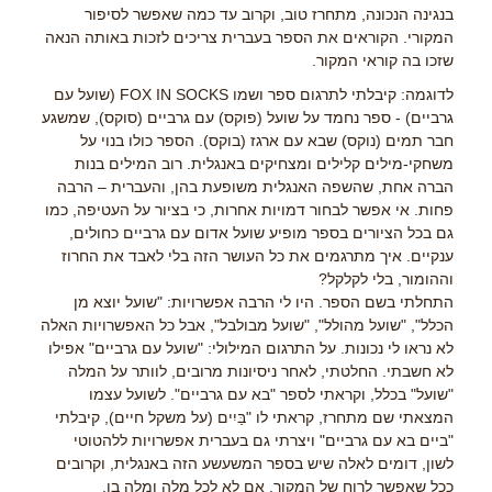
בנגינה הנכונה, מתחרז טוב, וקרוב עד כמה שאפשר לסיפור
המקורי. הקוראים את הספר בעברית צריכים לזכות באותה הנאה
שזכו בה קוראי המקור.
לדוגמה: קיבלתי לתרגום ספר ושמו FOX IN SOCKS (שועל עם
גרביים) - ספר נחמד על שועל (פוקס) עם גרביים (סוקס), שמשגע
חבר תמים (נוקס) שבא עם ארגז (בוקס). הספר כולו בנוי על
משחקי-מילים קלילים ומצחיקים באנגלית. רוב המילים בנות
הברה אחת, שהשפה האנגלית משופעת בהן, והעברית – הרבה
פחות. אי אפשר לבחור דמויות אחרות, כי בציור על העטיפה, כמו
גם בכל הציורים בספר מופיע שועל אדום עם גרביים כחולים,
ענקיים. איך מתרגמים את כל העושר הזה בלי לאבד את החרוז
וההומור, בלי לקלקל?
התחלתי בשם הספר. היו לי הרבה אפשרויות: "שועל יוצא מן
הכלל", "שועל מהולל", "שועל מבולבל", אבל כל האפשרויות האלה
לא נראו לי נכונות. על התרגום המילולי: "שועל עם גרביים" אפילו
לא חשבתי. החלטתי, לאחר ניסיונות מרובים, לוותר על המלה
"שועל" בכלל, וקראתי לספר "בא עם גרביים". לשועל עצמו
המצאתי שם מתחרז, קראתי לו "בַּיִים (על משקל חיים), קיבלתי
"ביים בא עם גרביים" ויצרתי גם בעברית אפשרויות ללהטוטי
לשון, דומים לאלה שיש בספר המשעשע הזה באנגלית, וקרובים
ככל שאפשר לרוח של המקור, אם לא לכל מלה ומלה בו.