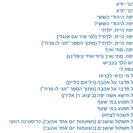
נני יודע
נֶנִי יוֹדֵעַ
פה היהודי הששי
פֹה הַיְּהוּדִי הַשִּׁשִּי?
פה היית, ילדתי
יפֹה הָיִית, יַלְדָּתִּי? (לפי שיר עם אנגלי)
יפֹה הָיִיתְּ, יַלְדָּתִי? (מתוך הספר "תני לו פרח")
פֹה, מָתַי וְאֵיךְ
יפֹה, מָתַי וְאֵיךְ (רודיארד קיפלינג)
שׁ הָלַך בַּכְּבִיש
פת לי
 מי כדאי לברוח
ל תְּדַבֵּר עַל אַהֲבָה (ויליאם בלייק)
ל תְֹדַבֵּר עַל אַהֲבָה (מתוך הספר "תני לו פרח")
ל תִּישָׂא אִשָׁה יָפָה (ביצוע: רן אלירן)
 תפגע במי שעף
 תִּפְגַע בְּמִי שֶׁעָף
 תִּשְׁכַּח לִצְחוֹק
ל תִּשְׁתּוֹל שׁוֹשַׁנִים (כשאמות יום אחד אהובי), כריסטינה רוזטי
ל תּשְׁתּול שׁוֹשַנִּים (כשאמות יום אחד אהובי)