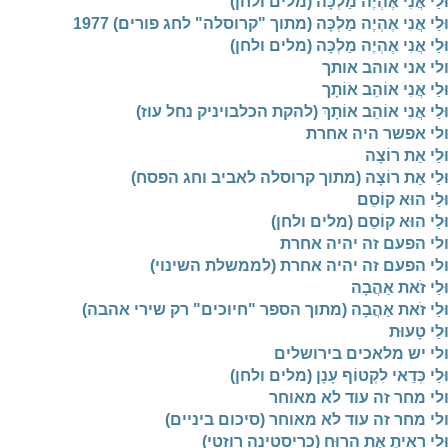
לַי אֲנִי אֶהְיֶה מַלְכָּה (מלים ולחן)
ּלַי אֲנִי אֶהְיֶה מַלְכָּה (מתוך "קרוסלה" לחג פורים) 1977
לַי אֲנִי אֶהְיֶה מַלְכָּה (מלים ולחן)
לי אני אוהב אותך
לַי אֲנִי אוֹהֵב אוֹתָך
ּלַי אֲנִי אוֹהֵב אוֹתָךְ (להקת הכלבויניק נחל עוז)
לי אפשר היה אחרת
לַי אַת רוֹצָה
ּלַי אַת רוֹצָה (מתוך קרוסלה לאביב וחג הפסח)
לַי הוּא קוֹסֵם
ּלַי הוּא קוֹסֵם (מלים ולחן)
לי הפעם זה יהיה אחרת
לי הפעם זה יהיה אחרת (לממשלת השינוי)
לַי זֹאת אַהֲבָה
ּלַי זֹאת אַהֲבָה (מתוך הספר "חיוכים" רק שירי אהבה)
לַי טָעוּת
לי יש מלאכים בירושלים
לַי כְּדַאי לִקְטוֹף עָנָן (מלים ולחן)
לי מחר זה עוד לא מאוחר
לי מחר זה עוד לא מאוחר (סיכום ביניים)
ּלַי רָאִיתֶ אֶת הָרוּחַ (כריסטינה רוזטי)