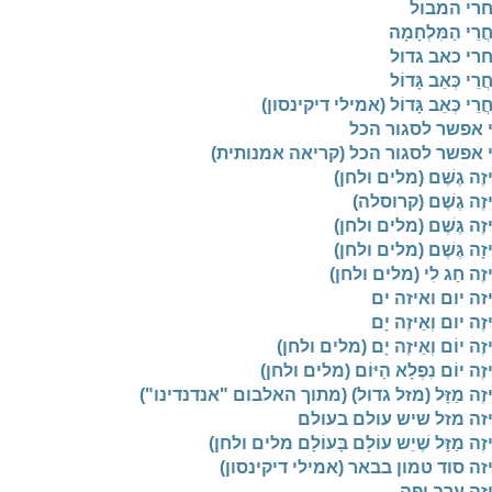
רי המבול
ֲרֵי הַמִּלְחָמָה
רי כאב גדול
ֲרֵי כְּאֵב גָּדוֹל
ֲרֵי כְּאֵב גָּדוֹל (אמילי דיקינסון)
 אפשר לסגור הכל
 אפשר לסגור הכל (קריאה אמנותית)
יזֶה גֶשֶׁם (מלים ולחן)
יזֶה גֶשֶׁם (קרוסלה)
זֶה גֶּשֶׁם (מלים ולחן)
יזָה גֶּשֶׁם (מלים ולחן)
יזֶה חַג לִי (מלים ולחן)
זה יום ואיזה ים
זֶה יום וְאֵיזֶה יָם
יזֶה יוֹם וְאֵיזֶה יָם (מלים ולחן)
זֶה יוֹם נִפְלָא הַיּוֹם (מלים ולחן)
יזֶה מַזָּל (מזל גדול) (מתוך האלבום "אנדנדינו")
זה מזל שיש עולם בעולם
זֶה מַזָּל שֶׁיֵש עוֹלָם בָּעוֹלָם מלים ולחן)
זה סוד טמון בבאר (אמילי דיקינסון)
זֶה עֶרֶב יָפֶה