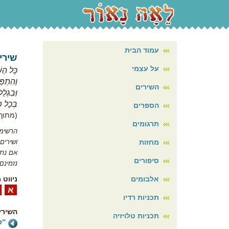
עמוד הבית
שירי
על עצמי
כָּל הַשִ
וְהִתְפַּ
השירים
וִּבִגְל
בְּכָל פ
הספרים
(מתוך 
תרגומים
הרשימה
מחזות
ושירים
אם נתפ
סיפורים
נזמינם
אלבומים
ניווט 
א
ב
תכניות רדיו
השירי
תכניות טלויזיה
"ל