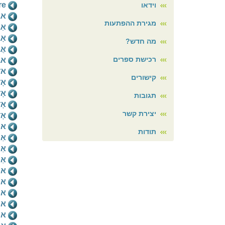
re
וידאו
אב
מגירת ההפתעות
אַ
אָ
מה חדש?
אֲ
רכישת ספרים
אב
אד
קישורים
אָ
אָד
תגובות
אָד
יצירת קשר
אָ
אה
תודות
אַה
אַ
אַה
אה
או
או
או
או