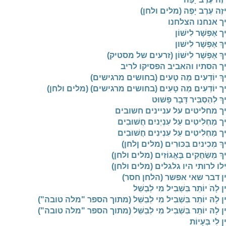
יזֶה עֶרֶב יָפֶה (מלים ולחן)
ך אנחנו הצלחנו
ך אֶפְשָׁר לִישׁוֹן
ךְ אֶפְשָׁר לִישׁון
יךְ אֶפְשָׁר לִישׁוֹן (זרעים של מסטיק)
ך הסתיו והאביב הפסיקו לריב
יךְ יוֹדְעִים מַה טָעִים (בחושים מרגישים)
יך יוֹדְעִים מַה טָעִים (בחושים מרגישים) (מלים ולחן)
ךְ לְהַסְבִּיר דָּבָר פָּשׁוּט
ך מחליטים על עניינים חשובים
ך מַחְלִיטִים עַל עִנְיְניִם חֲשׁוּבִים
ך מַחְלִיטִים עַל עִנְיּנִים חֲשׁוּבִים
ךְ מְכִיניִם בִּכּוּרִים (מלים ןלחן)
ךְ מְשַׂחֲקִים בֶּאֱגוֹזִים (מלים ולחן)
לו לרותי היו גלגלים (מלים ולחן)
ן דבר שאי אפשר (הלחן חסר)
ן לָהׁ יוֹתֵר בִּשְׁבִיל מִי לְבַשֵׁל
ין לָהּ יוֹתֵר בִּשְׁבִיל מִי לְבֵשֵּׁל (מתוך הספר "מלה טובה")
ין לָהּ יוֹתֵר בִּשְׁבִיל מִי לְבֵשֵּׁל (מתוך הספר "מלה טובה")
ן לִי בְּעָיוֹת