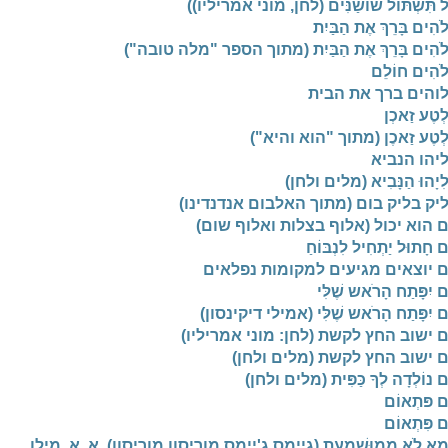
 תִּשְׁתֹּול שׁוֹשַׁנִּים (לחן, מוני אמריליו))
ֹהִים בָּרֵךְ אֶת הַבַּיִת
לֹהִים בָּרֵךְ אֶת הַבַּיִת (מתוך הספר "מלה טובה")
לֹהִים חוֹלֵם
והים ברך את הבית
ְטֶע זַאכְן
לְטֶע זַאכֶן (מתוך "הוא והיא")
יהו הנביא
ִיָהוּ הַנָּבִיא (מלים ולחן)
יק בליק בום (מתוך האלבום אנדנדינו)
 הוא יכול (אלוף בצלות ואלוף שום)
 חָתוּל יַתְחִיל לִנְבּוֹחַ
 יוצאים מגיעים למקומות נפלאים
 יִפָּתַח הָרֹאש שֶׁלִּי
ם יִפָּתַח הָרֹאש שֶׁלִּי (אמילי דיקינסון)
 ישוב החץ לקשת (לחן: מוני אמריליו)
 ישוב החץ לקשת (מלים ולחן)
 נוֹלְדָה לְךָ כַּפִּית (מלים ולחן)
ם פּתְאוֹם
ם פִּתְאוֹם
מָא לֹא מְמוּשְׁמַעַת (גיימס ג'יימס מוריסון מוריסון), א. א. מילן