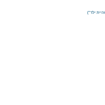
כשהיית ילד")