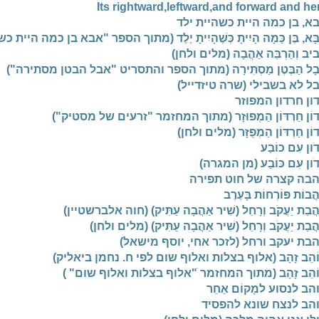
Its rightward,leftward,and forward and he
א, בן כמה היית כשהיית ילד
בָּא, בֶּן כַּמָה הָיִיתָ כְּשֶׁהָיִיתָ יֶלֶד (מתוך הספר "אבא בן כמה היית 
ביב וְהַרְבֵּה אַהֲבָה (מלים ולחן)
בָל הַבֶּטֶן מַסְתִּירָה (מתוך הספר והתסריט "אבל הבטן מסתירה")
ל לא בשבילי (שרה טיזדייל)
ון חרדון המפוזר
דוֹן חַרְדּוֹן הַמְפוּזָר (מתוך המחזמר "זרעים של מסטיק")
וֹן חַרְדּוֹן הַמְפֻזָּר (מלים ולחן)
ֹון עִם כוֹבַע
דֹון עִם כּוֹבַע (מן המגרה)
בה קצרה של חוט תפירה
ֲבוֹת פּוֹרְחוֹת בָּעֶרֶב
הֲבַת יַעֲקֹב וְרָחֵל (שִׁיר אַהֲבָה עַתִּיק) (חוה אלברשטיין)
ֲבַת יַעֲקֹב וְרָחֵל (שִׁיר אַהֲבָה עַתִּיק) (מלים ולחן)
בת יעקב ורחל (לזכר אחי, יוסף מישאל)
ֹהֵב זָהָב (אלוף בצלות ואלוף שום לפי ח. נחמן ביאליק)
ֹהֵב זָהָב (מתוך המחזמר ׁ"אלוף בצלות ואלוף שום" )
הב לנסוע למָקוֹם אַחֵר
הב לנצח שונא להפסיד