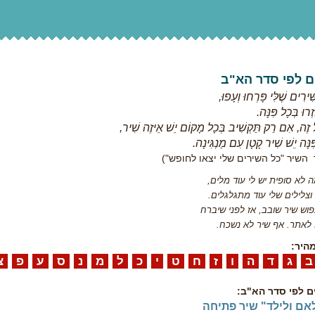
ם לפי סדר הא"ב
ּׁירִים שֶׁלִּי פָּרְחוּ וְעָפוּ,
זְרוּ בְּכָל פִּנָּה.
ַל זֶה, אִם רַק תַּקְשִׁיב בְּכָל מָקוֹם יֵשׁ אֵיזֶה שִׁיר,
ִּנָּה יֵשׁ שִׁיר קָטָן עִם מַנְגִּינָה.
השיר "כל השירים שלי יצאו לחופש")
 לא סופית יש לי עוד מלים,
 וצלילים שלי עוד מתגלגלים.
וש שיר שובב, אז לפני שיברח
 לאתר. אף שיר לא נשכח.
מהיר:
ג
ד
ה
ו
ז
ח
ט
י
כ
ל
מ
נ
ס
ע
פ
צ
ם לפי סדר הא"ב:
אם ולילד" שיר פתיחה