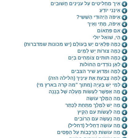
אֵיך מַחְלִיטִים עַל עִנְיּנִים חֲשׁוּבִים
אֵינֶנִי יוֹדֵעַ
אֵיפֹה הַיְּהוּדִי הַשִּׁשִּי?
אֵיפֹה, מָתַי וְאֵיךְ
אִם פִּתְאוֹם
הֵי, שׁוֹאֵל יוּלִי
כַּמָּה פְּלָאִים יֵש בָּעוֹלָם (יש מכונות שמדברות)
כַּמָּה צוּרוֹת יֵש לַמַּיִם
כַּמָה תּוּתִים צוֹמְחִים בַּיָּם
לְאָן נוֹדְדִים הַחוֹלוֹת
לָמָה וּמַּדוּעַ שיר הצבים
לָמָה צָבַעְתְּ אֶת עֵינַיִךְ (הלילה הזה)
לְמִי יֵשׁ בְּעָיָה (מתוך "מה קרה בארץ מי)
מַה אֶפְשָׁר לַעֲשׂות מֶעָלֶה שֶׁל בָּנָנָה
מַה הַמֶּלֶךְ עוֹשֶׂה
מַה יֵשׁ לַמֶּלֶך מִתַּחַת לַכֶּתֶר
מַה לַעֲשׂוֹת עִם הַקַּיִץ
מַה נַעֲשֶׂה עִם הָרוֹבִים
מַה עוֹשֶׂה דַחְלִיל (דחליל)
מַה עוֹשוֹת הָרַכָּבוֹת עַל הַפָּסִים