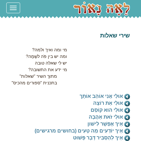
Toggle
navigation
שירי שאלות
מי ומה ואיך ולמה?
ומה יש בין פֹּה לשָׁמָה?
יש לי שאלה טובה
מי ידע את התשובה?
מתוך השיר "שאלות"
בתכנית "ספורים מהכיס"
אוּלַי אֲנִי אוֹהֵב אוֹתָך
אוּלַי אַת רוֹצָה
אוּלַי הוּא קוֹסֵם
אוּלַי זֹאת אַהֲבָה
אֵיךְ אֶפְשָׁר לִישׁון
אֵיךְ יוֹדְעִים מַה טָעִים (בחושים מרגישים)
אֵיךְ לְהַסְבִּיר דָּבָר פָּשׁוּט