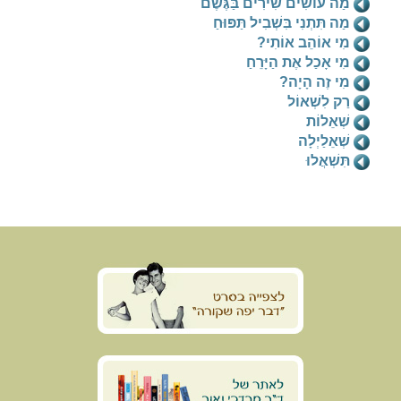
מַה עוֹשִׂים שִׁירִים בַּגֶּשֶׁם
מַה תִּתְנִי בִּשְׁבִיל תַּפּוּחַ
מִי אוֹהֵב אוֹתִי?
מִי אָכַל אֶת הַיָּרֵחַ
מִי זֶה הָיָה?
רַק לִשְׁאוֹל
שְׁאֵלוֹת
שְׁאֵלַיְלָה
תִּשְׁאֲלוּ