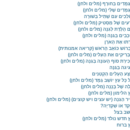
גַּמָּדִים בַּחורֶף (מלים ולחן)
ַּמָּדִים שֶׁלִּי (מלים ולחן)
לְכִים עִם שָׁתְיל בְּשׁוּרָה
רָעִים שֶׁל מַסְטִיק (מלים ולחן)
ם הֻלֶּדֶת לַגִּנָּה (מלים ולחן)
ֹכָבִים בַּגִּנָּה (מלים ולחן)
רְתוּ אֶת הָאֹרֶן
בְּרוֹש כּוֹאֵב הָרֹאשׁ (קריאה אמנותית)
בְרִיקִים אֵת הֶעָלִים (מלים ולחן)
ִירַת סוֹף הָעוֹנָה בַּגִּנָּה (מלים ולחן)
גה בַּגִּנָּה
ָּע הֶעָלִים הַקְטַנִּים
 כָּל עֵץ יוֹשֵׁב גַמָּד (מלים ולחן)
לֶה שֶׁל בָּנָנָה (מלים ולחן)
 הלימון (מלים ולחן)
ִיר הַגִּנָה (יש עצים ויש קוצים) (מלים ולחן)
קֵד אוֹ שְׁקֵדִיָּה?
ב בצל
 חדש נולד (מלים ולחן)
 ברוח