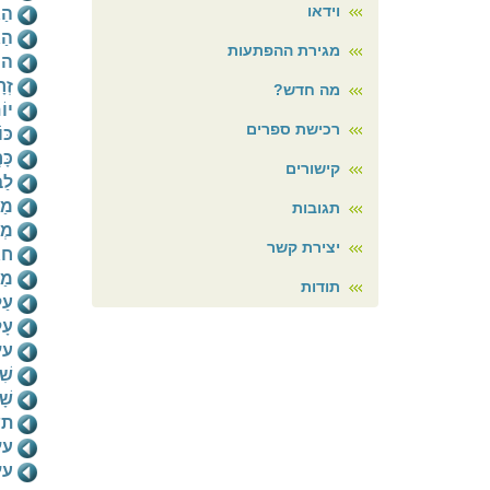
וידאו
הַ
הַג
מגירת ההפתעות
הוֹ
זְ
מה חדש?
יוֹ
רכישת ספרים
כּו
כָּ
קישורים
לַ
מַ
תגובות
מְכ
יצירת קשר
חגי
מַצ
תודות
עַל
עָ
עץ
שׁ
שָׁ
תש
עץ
עץ