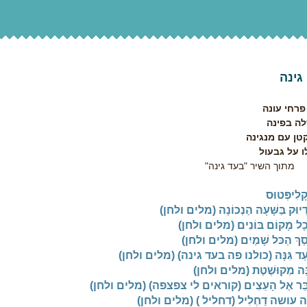
גינה
פרחי עונה
לה בפינה
קטן עם מנגינה
ו על גבעול
 השיר "בעד גינה"
ָלִיפְּטוּס
דִיוּק בַּשָּׁעָה הַנְכוֹנָה (מלים ולחן)
ְכָל מָקוֹם בּוֹנִים (מלים ולחן)
סַךְ הַכּל שָׁמַיִם (מלים ולחן)
ְעַד גִּנָּה (כולנו פה בעד גינה) (מלים ולחן)
נָּה מְקוּשֶׁטֶת (מלים ולחן)
ַבֵּר אֶל הָעֵצִים (קוראים לי צפצפה) (מלים ולחן)
 עושה דַחְלִיל (דחליל ) (מלים ולחן)