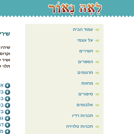
עמוד הבית
שירי 
על עצמי
שיהיו 
השירים
וקרוס
ושיר 
הספרים
תלוי ל
תרגומים
מתוך
מחזות
אֶק
בְּ
סיפורים
בּ
אלבומים
בְּ
בּ
תכניות רדיו
גִּ
דּ
תכניות טלויזיה
מה