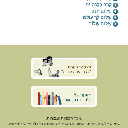
קְרָב בְּלֶנְהַיים
שלום יונה
שָׁלוֹם לְךָ עוֹלָם
שָׁלוֹם שָׁלוֹם
© כל הזכויות שמורות.
שימוש כלשהו בחומר המופיע באתר זה מותנה בקבלת אישור מראש.