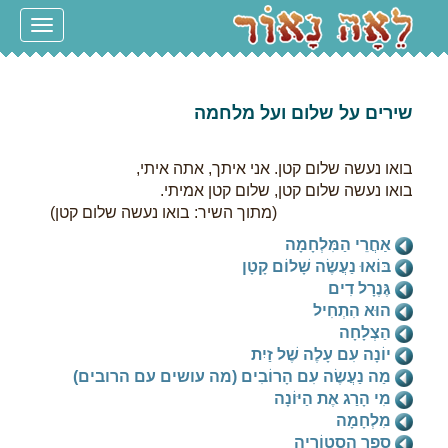
Toggle
navigation
שירים על שלום ועל מלחמה
בואו נעשה שלום קטן. אני איתך, אתה איתי,
בואו נעשה שלום קטן, שלום קטן אמיתי.
(מתוך השיר: בואו נעשה שלום קטן)
אַחֲרֵי הַמִּלְחָמָה
בּוֹאוּ נַעֲשֶׂה שָׁלוֹם קָטָן
גֶּנֶרָל דִים
הוּא הִתְחִיל
הַצְלָחָה
יוֹנָה עִם עָלֶה שֶׁל זַיִת
מַה נַעֲשֶׂה עִם הָרוֹבִים (מה עושים עם הרובים)
מִי הָרַג אֶת הַיּוֹנָה
מִלְחָמָה
סֵפָר הִסְטוֹרְיָה