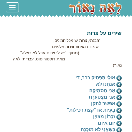
Toggle
navigation
שירים על צרות
"הבנתי, צרות יש מכל המינים,
יש צרות מאחור וצרות מלפנים
(מתוך: "יש לי צרות אבל לא כאלה"
מאת דוקטור סוס. עברית: לאה
נאור)
אוּלַי תַּפְסִיק כבר, די.
אֲנַחְנוּ לא
אֲנִי מַסְמִיקָה
אֲנִי מִצְטַעֶרֶת
אפשר לתקן
בְּעָיוֹת או "קצת רכילות"
זִכָּרוֹן מְצוּיָן
יוֹם אָיוֹם
כְּשֶׁאֲנִי לֹא מוּכָנָה