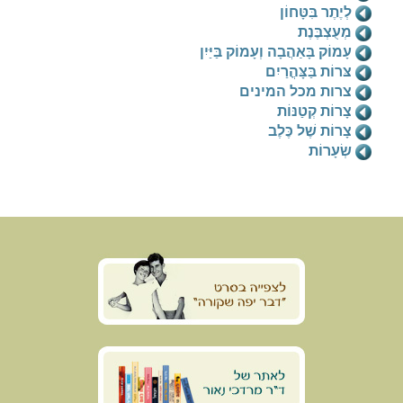
לְיֶתֶר בִּטָּחוֹן
מְעֻצְבֶּנֶת
עָמוֹק בָּאַהֲבָה וְעָמוֹק בַּיַּיִן
צּרוֹת בַּצָּהֳרַיִם
צרות מכל המינים
צָרוֹת קְטַנּוֹת
צָרוֹת שֶׁל כֶּלֶב
שְׂעָרוֹת