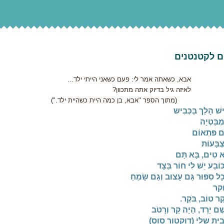
ם לקטנטנים
 כשאתה אמר לי: פעם כשאני הייתי ילד...
ה גיל בדיוק אתה מתכוון?
ך הספר "אבא, בן כמה היית כשהיית ילד.")
שׁ הָלַך בַּכְּבִיש
ְבַּטְיָה
ם פּתְאוֹם
ְבָּעוֹת
א טִים, בָּא תָּם
ּוֹבַע יֵשׁ לִי חוֹר בַּצָד
כָל סִפּוּר גַּם עָצוּב וְגַם שָׂמֵחַ
קר
קֶר טוֹב, בֹּקֶר.
ֶׁם יָרַד, הָיָה קַר וְרָטֹב
ית שלי (דוקטור סוס)