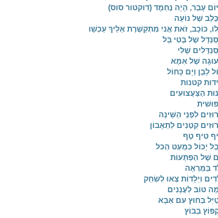
יּוֹם עָבַר, הָיָה נֶחְמָד (דוקטור סוס)
ֶּלֶב שֶׁל נוֹעָה
וֹ, כּוֹכָב, זֹאת אֲניִ מִתְקַשֶׁרֶת אֵלֵיךָ עַכְשָׁו
ַּנְדָל שֶֹל בֶּטִי בַּל
ַּנְדָּלִים שֶׁלִּי
וּגָה שֶׁל אִמָּא
ל לָבָן וְיָם כָּחוֹל
דות קטנות
וּת הַצַּעֲצוּעִים
ּוּשׁית
וּזִים לִפְנֵי הַשֵּׁינָה
וּזִים קְטַנִים לְתֵאָבוֹן
ף טיף טָף
ַל יָכוֹל כִּמְעַט הַכּל
ם שֶׁל הַפְתָּעוֹת
ֶד בַּמַּרְאָה
ָדִים וִיְלָדוֹת צְאוּ לְשַׂחֵק
מָּה טוֹב לַעֲנָנִים
ַיֵּל בַּחוּץ עִם אַבָּא
ְפּוֹץ בַּבּוֹץ