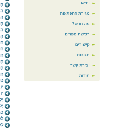
וידאו
הַ
הַכ
מגירת ההפתעות
הַל
הַס
מה חדש?
הַס
רכישת ספרים
הָע
חוֹ
קישורים
חי
תגובות
חֲנ
חִפ
יצירת קשר
חֲר
חֲר
תודות
טי
יוב
יוֹ
יֶל
יְל
כַּ
לְט
לִק