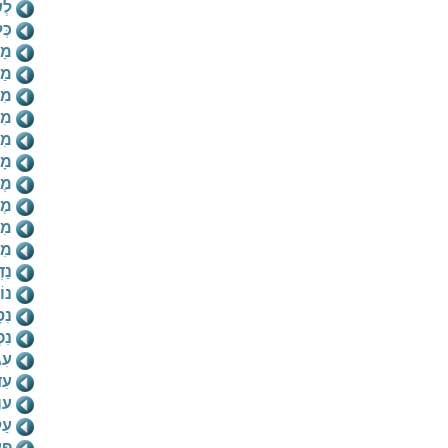
לְש
כְּ
מַב
מַ
מִי
מִי
מִ
מָ
מֶ
מֶר
מִת
מִת
נַד
נוֹ
נִס
נִפ
עִג
עִד
עוּ
עַ
פַּ