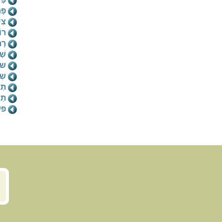
פָּ
צִי
רוֹ
רָח
שַׁ
שיׁ
שְ
תְּ
תַּ
פש