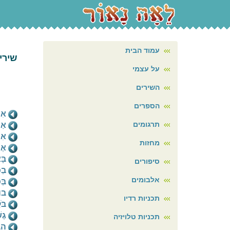
עמוד הבית
שירי
על עצמי
אבא,
השירים
לאיז
(מתו
הספרים
אִי
תרגומים
אַמ
אִ
מחזות
אֶצ
בָּ
סיפורים
בַכ
אלבומים
בְּ
בו
תכניות רדיו
בֹּ
גֶש
תכניות טלויזיה
הב