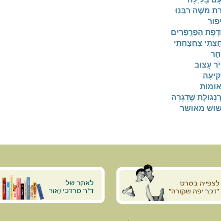
רַת מֹשֶׁה רַבֵּנוּ
פּוֹר
דֶפֶת הַפַּרֱפָּרִים
ַצְתִּי צִחְצַחְתִּי
חַר
ִר עָצוּב
קִיעָה
אוֹמוֹת
רְנְגוֹלֶת שֶׁדָגְרָה
וש מאושר