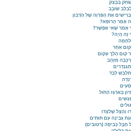
ַׂחֵק בְּבָצֵק
לַבְלָב שׁוֹבָב
ְרִישִׁים אֶת הַפַּרְוָה שֶׁל הַדֻּבּוֹן
ה אָמַר הָרוֹפַא?
 אָמַר שֶׁאִי אֶפְשָׁר?
 זֶה הָיָה?
לְחָמָה
קוֹם אַחֵר
ר קום הָלַך עָקוֹם
ְכָּבָה מִזָהָב
ְגַנְדְרִים
ְלַבֵּשׁ לְבַד
ְנֵדָה
סְעִים
ָּיוֹן בְּאַרְגָּז הַחֹול
ְגָּשִׁים
ּוּלִים
ּוֹ וְהַצֵּל שֶׁלְצִדּוֹ
גַת גְּבִינָה עִם תּוּתִים
ל חֶבֶַל כְּבִיסָה (רטובים)
עָם בַּלַיְלָה