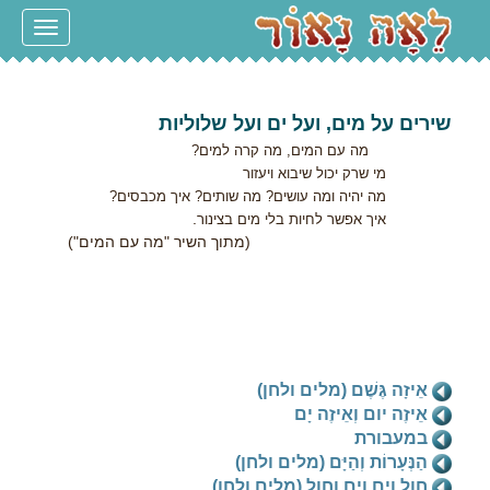
Toggle
navigation
שירים על מים, ועל ים ועל שלוליות
מה עם המים, מה קרה למים?
מי שרק יכול שיבוא ויעזור
מה יהיה ומה עושים? מה שותים? איך מכבסים?
.
איך אפשר לחיות בלי מים בצינור
(מתוך השיר "מה עם המים")
אֵיזָה גֶּשֶׁם (מלים ולחן)
אֵיזֶה יום וְאֵיזֶה יָם
במעבורת
הַנְּעָרוֹת וְהַיָּם (מלים ולחן)
חול וים וים וחול (מלים ולחן)