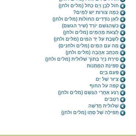
חוֹל לָבָן וְיָם כָּחֹל (מלים ולחן)
כַּמָּה צוּרוֹת יֵשׁ לַמַּיִם?
לְאָן נוֹדְדִים הַחוֹלוֹת (מלים ולחן)
כְּשָׁהַגֶּשֶׁם יוֹרֵד (שיר הגשם)
לָצֵאת מֵהַמַּיִּם (מלים ולחן)
לָשֶׁבֶת עַל יָד הַמַּיִם (מלים ולחן)
מַה עִם הַמַּיִם (מלים ולחנים)
מִכְתָב אַהֲבָה (מלים ולחן)
סִירַת נְיָר בְּתוֹך שְׁלוּלִית (מלים ולחן)
סְפִינַת הַמָּתָּנוֹת
פַּעַם בַּיָּם
צִיּוּר שֶׁל יָם
קפה על החוף
רֶגַע אַחֲרֵי הַגֶּשֶׁם (מלים ולחן)
רְטֻבִּים
שְׁלוּלִית חֲדָשָׁה
תְּפִילָה שֶׁל סְתָו (מלים ולחן)