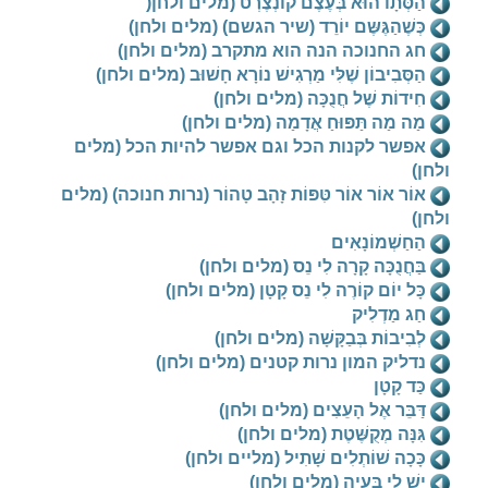
הַסְּתָו הוּא בְּעֶצֶם קוֹנְצֶרְט (מלים ולחן(
כְּשֶׁהַגֶּשֶּם יוֹרֵד (שיר הגשם) (מלים ולחן)
חג החנוכה הנה הוא מתקרב (מלים ולחן)
הַסְּבִיבוֹן שֶׁלִּי מַרְגִישׁ נוֹרָא חָשׁוּב (מלים ולחן)
חִידוֹת שֶׁל חֲנֻכָּה (מלים ולחן)
מַה מַה תַּפּוּחַ אֲדָמַה (מלים ולחן)
אפשר לקנות הכל וגם אפשר להיות הכל (מלים
ולחן)
אוֹר אוֹר אוֹר טִּפּוֹת זָהָב טָהוֹר (נרות חנוכה) (מלים
ולחן)
הַחַשְׁמוֹנָאִים
בַּחֲנֻכָּה קָרָה לִי נֵס (מלים ולחן)
כָּל יוֹם קוֹרֶה לִי נֵס קָטָן (מלים ולחן)
חַג מַדְלִיק
לְבִיבוֹת בְּבַקָּשָׁה (מלים ולחן)
נדליק המון נרות קטנים (מלים ולחן)
כַּד קָטָן
דַּבֵּר אֶל הָעֵצִים (מלים ולחן)
גִּנָּה מְקֻשֶּׁטֶת (מלים ולחן)
כָּכָה שׁוֹתְלִים שָׁתִיל (מליים ולחן)
יֵשׁ לִי בְּעָיָה (מלים ולחן)