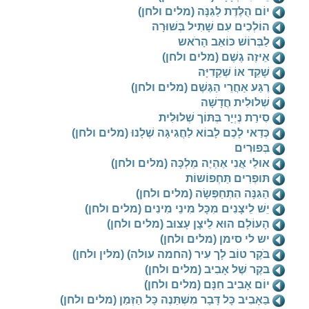
יוֹם הֻלֶּדֶת לַגִּנָּה (מלים ולחן)
הוֹלְכִים עִם שָׁתִיל בְּשׁוּרָה
לַבְּרוֹשׁ כּוֹאֵב הָרֹאש
אֵיזֶה גֶשֶׁם (מלים ולחן)
שָׁקֵד אוֹ שְׁקֵדִיָּה
רֶגַּע אַחֲרֵי הַגֶּשֶׁם (מלים ולחן)
שְׁלוּלִית חֲדָשָׁה
סִירַת נְיְיָר בְּתּוֹך שְׁלוּלִית
כְּדַאי לָכֶם לָבוֹא לַחֲגִיגָּה שֶׁלָנוּ (מלים ולחן)
בְּפוּרִים
אוּלַי אֲנִי אֶהְיֶה מַלְכָּה (מלים ולחן)
תּופְרִים תַּחְפוֹשוֹת
הַגִּנָּה הִתְחַפְּשָׂה (מלים ולחן)
יֵשׁ לֵיצָנִים מִכָּל מִינֵי מִינִים (מלים ולחן)
הָעוֹלָם הוּא לֵיצָן עָצוּב (מלים ולחן)
יש לי סימן (מלים ולחן)
בֹּקֶר טוֹב לָך עִיר (החמה עולה) (מלין ולחן)
בּקֶר שֶׁל אָבִיב (מלים ולחן)
יוֹם אָבִיב חִנָּם (מלים ולחן)
בַּאָבִיב כָּל דָּבָר מִשְׁתַּנֶה כָּל הַזְּמַן (מלים ולחן)