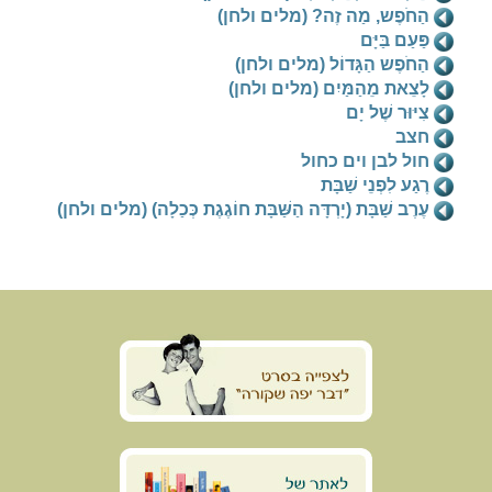
הַחֹפֶש, מַה זֶה? (מלים ולחן)
פַּעַם בַּיָּם
הַחֹפֶש הַגָּדוֹל (מלים ולחן)
לָצֵאת מֵהַמַּיִם (מלים ולחן)
צִיּוּר שֶׁל יָם
חצב
חול לבן וים כחול
רֶגַע לִפְנֵי שַׁבָּת
עֶרֶב שַׁבָּת (יָרְדָּה הַשַּׁבָּת חוֹגֶגֶת כְּכַלָה) (מלים ולחן)