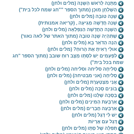
מַתָּנָה לְרֹאשׁ הַשָּנָה (מלים ולחן)
הַשֻּׁלְחָן מוּכָן (מתוך הספר ""חג שמח לכל בית")
שָׁנָה טוֹבָה (מלים ולחן)
שָׁנַה חֲדָשָׁה מַגִּיעָה , (קריאה אמנותית)
הַשָּׁנָה הַחֲדָשָׁה הַנִּפְלָאָה (מלים ולחן)
שֶׁתִּהְיֶה שָׁנָה טוֹבָה (מתוך האתר של לאה נאור)
הִנֵה הַדֹאַר בָּא (מלים ולחן)
אוּלַי רָאִיתָ אֶת הָרוּחַ? (מלים ולחן)
לִפְעָמִים יֵשׁ לַסְּתָו מַצָּב רוּחַ שובב (מתוך הספר "חג
שמח בכל בית")
סְלִיחָה סליחה וסליחה (מלים ולחן)
סְלִיחָה (אני מבטיחה) (מלים ולחן)
אֲנִי מִצְטַעֶרֶת (מלים ולחן)
בּוֹנִים סֻכָּה (מלים ולחן)
בַּסֻּכָּה שֶׁלָּנוּ (מלים ולחן)
אַרְבָּעַת הַמִּינִים (מלים ולחן)
אַרְבָּעָה חֲבֵרִים (מלים ולחן)
יֵשׁ לִי דֶגֶל (מלים ולחן)
דֶּגֶל עִם אֲרָיוֹת
תְּפִלָּה שֶׁל סְתָו (מלים ולחן)