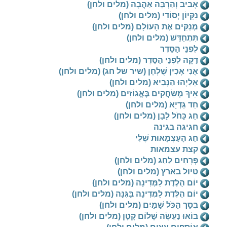
אָביב וְהַרְבֵּה אַהֲבָה (מלים ולחן)
נִקָּיוֹן יְסוֹדִי (מלים ולחן)
מְנַקִּים אֶת הָעוֹלָם (מלים ולחן)
תִּתְחַדֵּשׁ (מלים ולחן)
לִפְנֵי הַסֵּדֶר
דַקָּה לִפְנֵי הַסֵּדֶר (מלים ולחן)
אֲנִי אָכִין שֻׁלְחָן (שיר של חג) (מלים ולחן)
אֵלִיָהוּ הַנָּבִיא (מלים ולחן)
אֵיךְ מְשַׂחֲקִים בֶּאֱגוֹזִים (מלים ולחן)
חַד גַּדְיָא (מלים ולחן)
חַג כָּחֹל לָבָן (מלים ולחן)
חגיגה בגינה
חַג הָעַצְמָאוּת שֶׁלִּי
קצת עצמאות
פְּרָחִים לַחַג (מלים ולחן)
טיול בארץ (מלים ולחן)
יוֹם הֻלֶדֶת לַמְּדִינָה (מלים ולחן)
יוֹם הֻלֶּדֶת לַמְּדִינָה בַּגִּנָּה (מלים ולחן)
בְּסַך הַכֹּל שָׁמַיִם (מלים ולחן)
בּוֹאוּ נַעֲשֶׂה שָׁלוֹם קָטָן (מלים ולחן)