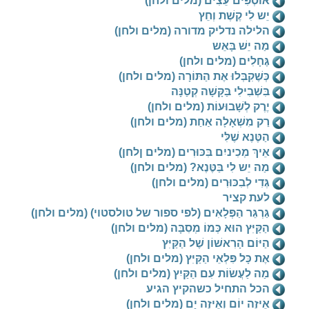
אוֹסְפִים עֵצִים (מלים ולחן)
יֵש לִי קֶשֶׁת וְחֵץ
הלילה נדליק מדורה (מלים ולחן)
מַה יֵשׁ בָּאֵש
גֶּחָלִים (מלים ולחן)
כְּשֶׁקִבְּלוּ אֶת הַתּוֹרָה (מלים ולחן)
בִּשְׁבִילִי בַּקָּשָׁה קְטַנָּה
יֶרֶק לְשָׁבוּעוֹת (מלים ולחן)
רַק מִשְׁאָלָה אַחַת (מלים ולחן)
הַטֶּנֶא שֶׁלִּי
אֵיךְ מְכִיניִם בִּכּוּרִים (מלים ןלחן)
מַה יֵש לִי בַּטֶּנֶא? (מלים ולחן)
גְּדִי לְבִכּוּרִים (מלים ולחן)
לעת קציר
גַּרְגֵּר הַפְּלָאִים (לפי ספור של טולסטוי) (מלים ולחן)
הַקַּיִּץ הוּא כְּמוֹ מְסִבָּה (מלים ולחן)
הַיּוֹם הָרִאשׁוֹן שֶׁל הַקַּיִּץ
אֶת כָּל פִּלְאֵי הַקַּיִּץ (מלים ולחן)
מַה לַעֲשׂוֹת עִם הַקַּיִץ (מלים ולחן)
הכל התחיל כשהקיץ הגיע
אֵיזֶה יוֹם וְאֵיזֶה יָם (מלים ולחן)