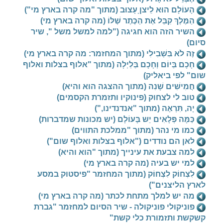
הָעוֹלָם הוּא לֵיצןָ עָצוּב (מתוך "מה קרה בארץ מי")
הַמֶּלֶךְ קִבֵּל אֶת הַכֶּתֶר שֶׁלּוֹ (מה קרה בארץ מי)
השיר הזה הוא חגיגה ("למה למשל משל ", שיר
סיום)
זֶה לֹא בִּשְׁבִילִי (מתוך המחזמר: מה קרה בארץ מי)
חָכָם בַּיוֹם וְחָכָם בַּלַיְלָה (מתוך "אלוף בצלות ואלוף
שום" לפי ביאליק)
חֲמִישִׁים שָׁנִה (מתוך ההצגה הוא והיא)
טוב לי לצחוק (פינוקיו ותזמרת הקסמים)
יָה, תִּרְאֶה (מתוך "אנדנדינו,")
כַּמָּה פְּלָאִים יֵש בָּעוֹלָם (יש מכונות שמדברות)
כמו מי נהר (מתוך "ממלכת התווים)
לאן הם נודדים ("אלוף בצלות ואלוף שום")
למה צבעת את עינייך (מתוך "הוא והיא)
למי יש בעיה (מה קרה בארץ מי)
לִצְחוֹק לִצְחוֹק (מתוך המחזמר "פיסטוק במסע
לארץ הליצנים")
מה יש למלך מתחת לכתר (מה קרה בארץ מי)
פוניקולי פוניקולה - שיר הסיום למחזמר "גברת
קשקשת ותזמורת כלי קשת"