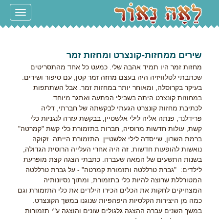
Toggle
navigation
שירים ממחזות-קונצרט ומחזות זמר
מחזות זמר היו תמיד אהבה שלי. כמעט כל אחד מהתסריטים
שכתבתי לטלוויזיה היה בעצם מחזה זמר קטן, עם סיפור ושירים.
בעיקר בקרוסלה, ומאוחר יותר במחזות זמר. אבל השתתפות
במחוזות קונצרט היתה בשבילי הפתעה ואתגר מיוחד.
לכתיבת מחזות קונצרט הגעתי לבקשתה של חברתי, דליה
פרידלנד, פנתה אליה לילי אלשטיין, בבקשת עזרה לנגניות כלי
קשת, עולות חדשות מרוסיה, חברות בתזמורת כלי קשת "קמרטה"
ברמת השרון, שייסדה לילי אלשטיין. התזמורת הייתה זקוקה
נואשות להופעות חדשות. זה היה אחרי העלייה הרוסית הגדולה,
בשנות התשעים של המאה שעברה. כתבתי הצגה קצת מופרעת
לילדים: "גברת טרללטה ותזמורת קמרטה" - על גברת טרללטה
המטורללת שרוצה להיות כלי בתזמורת, ומתוך נסיונותיה
המצחיקים לחקות את הכלים הכירו הילדים את כלי התזמורת וגם
כמה מן היצירות הקלסיות היפהפיות שנוגנו במשך הקונצרט.
במשך השנים עברה ההצגה גלגולים שונים והוצגה ע"י תזמורות