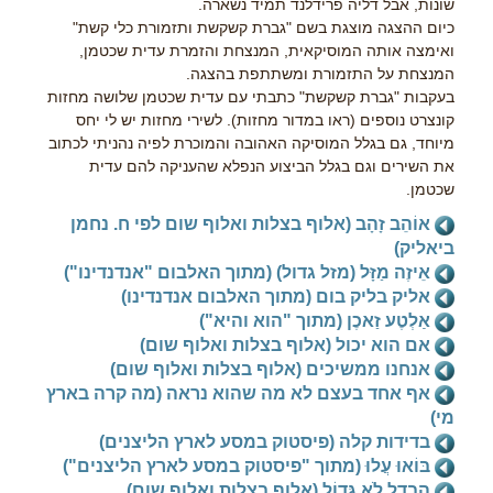
שונות, אבל דליה פרידלנד תמיד נשארה.
כיום ההצגה מוצגת בשם "גברת קשקשת ותזמורת כלי קשת"
ואימצה אותה המוסיקאית, המנצחת והזמרת עדית שכטמן,
המנצחת על התזמורת ומשתתפת בהצגה.
בעקבות "גברת קשקשת" כתבתי עם עדית שכטמן שלושה מחזות
קונצרט נוספים (ראו במדור מחזות). לשירי מחזות יש לי יחס
מיוחד, גם בגלל המוסיקה האהובה והמוכרת לפיה נהניתי לכתוב
את השירים וגם בגלל הביצוע הנפלא שהעניקה להם עדית
שכטמן.
אוֹהֵב זָהָב (אלוף בצלות ואלוף שום לפי ח. נחמן
ביאליק)
אֵיזֶה מַזָּל (מזל גדול) (מתוך האלבום "אנדנדינו")
אליק בליק בום (מתוך האלבום אנדנדינו)
אַלְטֶע זַאכֶן (מתוך "הוא והיא")
אם הוא יכול (אלוף בצלות ואלוף שום)
אנחנו ממשיכים (אלוף בצלות ואלוף שום)
אף אחד בעצם לא מה שהוא נראה (מה קרה בארץ
מי)
בדידות קלה (פיסטוק במסע לארץ הליצנים)
בּוֹאוּ עֲלוּ (מתוך "פיסטוק במסע לארץ הליצנים")
הֶבְדֵל לֹא גָּדוֹל (אלוף בצלות ואלוף שום)