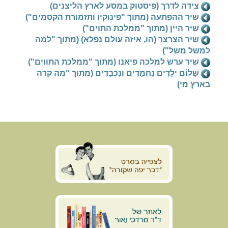
צידה לדרך (פיסטוק במסע לארץ הליצנים)
שיר ההפתעה (מתוך "פינוקיו ותזמורת הקסמים")
שיר היין (מתוך "ממלכת התוים")
שיר הצרצר (הו, איזה עולם נפלא) (מתוך "למה
למשל משל")
שיר ערש למלכה פיאנו (מתוך "ממלכת התווים")
שָׁלוֹם יְלָדִים נֶחְמָדִים וְנִכְבָּדִים (מתוך "מה קרה
בארץ מי)