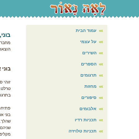
עמוד הבית
בוני,
על עצמי
מחבר/
הוצאה
השירים
הספרים
בוני
תרגומים
זוהי 
מחזות
טרלט.
בתרגומ
סיפורים
פתיחת
אלבומים
בוני א
תכניות רדיו
שהלך.
שניהם 
תכניות טלויזיה
מקליפו