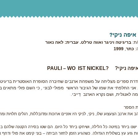
 איפה ניקי?
ת:
בריגיטה ויניגר ואווה טרלט. עברית: לאה נאור
:
כתר
,
1999
 איפה ניקי?
PAULI – WO IST NICKEL?
סדרת ספרים מצליחה על משפחת ארנבים שחיברה הסופרת האוסטרית בריגיטה ו
 אני החלפתי את שמו של הגיבור הראשי מפולי לבוני , כי השם פולי מתאים 
ה לאנגלית, ושם נקרא הארנב דֵייבי.
 הספר
הב את ארנב הצעצוע שלו, ניקי, לניקי היו אזניים ארוכות ומדובללות, רגלים תלויות ומ
ישנו ביחד במיטה כל הלילה, ושיחקו ביחד כל היום. הם שטו בסירה הקטנה שלהם ב
ת גזע עץ בשלולית הגדולה. כשהגיע הזמן לחזור הביתה – בוני קימט את פולי ודחף א