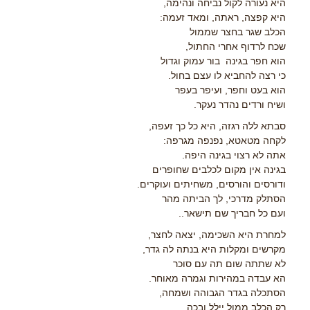
היא נעורה לקול נביחה ונהימה,
היא קפצה, ראתה, ומאד זעמה:
הכלב שגר בחצר שממול
שכח לרדוף אחרי החתול,
הוא חפר בגינה בור עמוק וגדול
כי רצה להחביא לו עצם בחול.
הוא בעט וחפר, ועיפר בעפר
ושיח ורדים נהדר נעקר.
סבתא ללה רגזה, היא כל כך זעפה,
לקחה מטאטא, נפנפה מגרפה:
אתה לא רצוי בגינה היפה.
בגינה אין מקום לכלבים שחופרים
ודורסים והורסים, משחיתים ועוקרים.
הסתלק מדרכי, לך הביתה מהר
ועם כל חבריך שם תישאר..
למחרת היא השכימה, יצאה לחצר,
מקרשים ומקלות היא בנתה לה גדר,
לא שתתה שום תה עם סוכר
הא עבדה במהירות וגמרה מאוחר.
הסתכלה בגדר הגבוהה ושמחה,
רק הכלב ממול יילל ובכה.