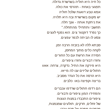
כל חיה היא חוליה בשרשרת גדולה.
תפגעי באחת - תהרסי את כולה.
אמא טבע דואגת שלכל חוליה
יש מקום בשרשרת ובה היא תלויה.
את ניתקת אותה - וגנך חלה.
תחשבי ותתחילי מהתחלה."
כך נפרד דוקטור צים. הוא נפנף לעצים
ונסע לו הביתה לכפר עפצים.
סבתא ללה לא בזבזה הרבה זמן.
לקחה כלים מתוך המחסן,
הסירה את הרשת עם כל החורים
וחזרו דבורים וחזרו ציפורים.
היא פירקה את התיל. נדקרה, צרחה: אאוו
חתולים עליזים ענו לה מייאו.
היא הרסה את כל הגדר מסביב.
בריצה וקפיצה באו כלבים.
הם רדפו חתולים שרדפו עכברים
והפחידו המון ציפורים ודבורים.
ציפורים התכבדו במנות הגונות
של זחלים, חרקים, תולעים שמנמנות,
פרפרים מפרח אל פרח עברו,