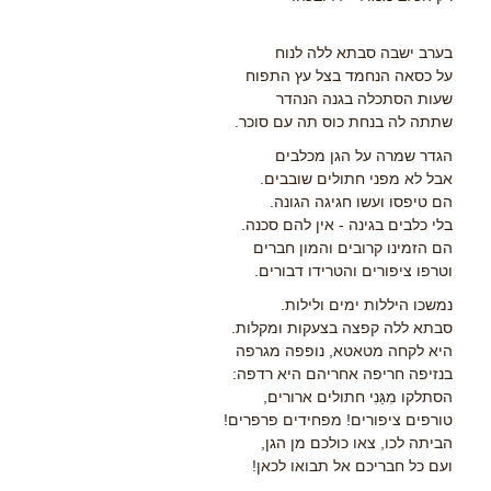
בערב ישבה סבתא ללה לנוח
על כסאה הנחמד בצל עץ התפוח
שעות הסתכלה בגנה הנהדר
שתתה לה בנחת כוס תה עם סוכר.
הגדר שמרה על הגן מכלבים
אבל לא מפני חתולים שובבים.
הם טיפסו ועשו חגיגה הגונה.
בלי כלבים בגינה - אין להם סכנה.
הם הזמינו קרובים והמון חברים
וטרפו ציפורים והטרידו דבורים.
נמשכו היללות ימים ולילות.
סבתא ללה קפצה בצעקות ומקלות.
היא לקחה מטאטא, נופפה מגרפה
בנזיפה חריפה אחריהם היא רדפה:
הסתלקו מִגַּנִי חתולים ארורים,
טורפים ציפורים! מפחידים פרפרים!
הביתה לכו, צאו כולכם מן הגן,
ועם כל חבריכם אל תבואו לכאן!