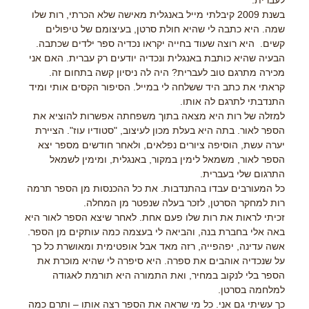
לעברית.
בשנת 2009 קיבלתי מייל באנגלית מאישה שלא הכרתי, רות שלו
שמה. היא כתבה לי שהיא חולת סרטן, בעיצומם של טיפולים
קשים. היא רוצה שעוד בחייה יקראו נכדיה ספר ילדים שכתבה.
הבעיה שהיא כותבת באנגלית ונכדיה יודעים רק עברית. האם אני
מכירה מתרגם טוב לעברית? היה לה ניסיון קשה בתחום זה.
קראתי את כתב היד ששלחה לי במייל. הסיפור הקסים אותי ומיד
התנדבתי לתרגם לה אותו.
למזלה של רות היא מצאה בתוך משפחתה אפשרות להוציא את
הספר לאור. בתה היא בעלת מכון לעיצוב, "סטודיו עוז". הציירת
יערה עשת, הוסיפה ציורים נפלאים, ולאחר חודשים מספר יצא
הספר לאור, משמאל לימין במקור, באנגלית, ומימין לשמאל
התרגום שלי בעברית.
כל המעורבים עבדו בהתנדבות. את כל ההכנסות מן הספר תרמה
רות למחקר הסרטן, לזכר בעלה שנפטר מן המחלה.
זכיתי לראות את רות שלו פעם אחת. לאחר שיצא הספר לאור היא
באה אלי בחברת בנה, והביאה לי בעצמה כמה עותקים מן הספר.
אשה עדינה, יפהפייה, רזה מאד אבל אופטימית ומאושרת כל כך
על שנכדיה אוהבים את ספרה. היא סיפרה לי שהיא מוכרת את
הספר בלי לנקוב במחיר, ואת התמורה היא תורמת לאגודה
למלחמה בסרטן.
כך עשיתי גם אני. כל מי שראה את הספר רצה אותו – ותרם כמה