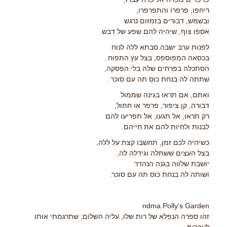
ריחפו, פרפרו והתפרפרו,
ובשמש, דבורים בזמזום נרגש
אספו צוף, שיהיה להם שפע של דבש.
לפנות ערב ישבה סבתא ללה לנוח
בכסאה המפוספס, בצל עץ התפוח.
הסתכלה בפרחים שלה בלי הפסקה,
שתתה לה בנחת כוס תה עם סוכר.
ואתם, אם תראו בגינה שממול
דבורה, קן ציפור, פרפר או חתול,
רק תראו, אל תגעו, אל תפריעו להם
לבנות ולחיות להם את חייהם.
כשיהיה לכם זמן, תחשבו קצת על ללה,
בצל העצים ששתלה וגידלה לה,
יושבת שלווה בגנה הנהדר
ושותה לה בנחת כוס תה עם סוכר.
ndma Polly's Garden
זהו ספרה הנפלא של רות שלו, עליה השלום, שתרגמתי אותו