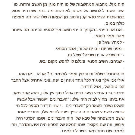
היה מזל. מחבוא המחשבות של פו היה מוגן מן הגשם והרוח. פו
ישב והשתדל לחשוב על משהו, לא חשוב מה. בזמן שפו היה עסוק
במחשבות הציץ סנאי קטן ורטוב מן המאורה שלו שהייתה מוצפת
כולה במים.
- אם אני הייתי במקומך הייתי חושב איך להגיע הביתה מה שיותר
מהר, אמר הסנאי.
- למה? שאל פן
- מפני שהיום יום ים שכזה, אמר הסנאי.
- יום שכזה או ים שכזה? שאל פו.
- שניהם. השיב הסנאי ונעלם לו לחפש מקום יבש.
-
פו הסתכל בשלוליות ובבוץ ואמר לעצמו: ים? או הו... או הוהו...
אולי אני אלך ואגיד לכל אחד איזה יָם יפה, ואני אתחיל אצל החבר
הכי טוב שלי, אצל חזרזיר.
חזרזיר גר באמצע היער בבית גדול בתוך עץ אלון, והוא אהב מאד
את ביתו. מחוץ לבית היה שלט: "העבריינים ייענשו" אבל עכשיו
השלט נשבר ונשאר רק "העבריינים... י שו" חזרזיר מספר לכל מי
שרוצה לשמוע שהבית היה שייך פעם לסבא שלו, וחזרזיר אומר
ששם המשפחה של סבא שלו היה העבריינים, ושמו הפרטי היה
אינשו, וזה שם מקוצר. שמו המלא של הסבא היה אינשומדבר, וזה
באמת שם מוזר מאד בשביל סבאים.