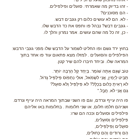
- זהו בדיוק מה שאמרתי. סועלים ופילפילים.
- הם מסוכנים?
- לא. הם לא עושים כלום רק גונבים דבש.
- גונבים דבש? נבהל פו ותפס את כד הדבש שלו.
- כן, זה כל מה שהם עושים. אמר נמרון והלך לו.
בחוץ ירד גשם ופו החליט לשמור על הדבש שלו מפני גונבי הדבש:
הפילפילים והסועלים . למזלו מצא פתאום עוד פו אחד בתוך
המראה שלו. וביחד חיברו להם שיר קטן.
טוֹב שֶׁגַּם אַתָּה שׁוֹמֵר. בְּיַחַד קַל הַרְבֵּה יוֹתֵר.
תַּבִּיט לְיָמִין, אֲנִי לִשְׂמֹאל, אוּלַי נִתְפֹּוס פִּילְפִּיל גָּדוֹל.
לֹא רָאִיתָ כְּלוּם בִּכְלָל? לֹא פִּילְפִּיל וְלֹא סוּעָל?
גַּם אֲנִי לֹא. חֲבָל."
פו היה עייף ונרדם, וגם פו השני שבתוך המראה היה עייף ונרדם.
ושניהם חלמו חלום, או שני חלומות . בחלומות באו אליהם
פילפילים וסועלים וככה הם שרו:
פִּילְפִּילִים וְסוּעָלִים,
סוּעָלִים וְפִּילְפִּילִים,
הֵם וְרוּדִים וְהֵם כְּחוּלִים,