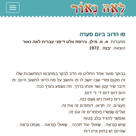
Toggle
navigation
פו הדוב ביום סערה
מחבר/ת:
א. א. מילן. גירסת וולט דיסני עברית לאה נאור
הוצאה:
יבנה
,
1972
בבוקר סוער אחד החליט פו הדב לבקר במחבוא המחשבות שלו.
זה מקום סודי שבו יושב לו פו וחושב על מה כדאי לחשוב היום. פו
חיבר שיר קטן ושר אותו בדרך, וזה נשמע בערך ככה:
הוֹם דּוּם דּוּם דִּי דִּי דּוּם,
יֵשׁ רוּחַ כָּזֹאת וְיֵשׁ גֶּשֶׁם כָּזֶה,
הָעֵצִים, יָה, תִּרְאוּ, דּוֹחֲפִים זֶה אֶת זֶה,
וְעָלִים שֶׁנָּשְׁרוּ מִתְחָרִים זֶה עִם זֶה,
וְאֶפְשָׁר לְהַגִּיד בְּלֵב בָּטוּחַ
שֶׁיֵּשׁ כַּנִּרְאֶה... שֶׁאוּלַי עוֹד תִּהְיֶה... שֶׁאוּלַי כַּנִּרְאֶה... אֲנַחְנוּ נִרְאֶה...
שֶׁהַיּוֹם יֵשׁ בַּחוּץ אֵיזוֹ רוּחַ.