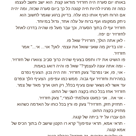
באותו יום סערה היה חזרזיר מודאג קצת. הוא ישב וחשב לעצמו
כמה זה מרגיז להיות חיה קטנה כל כך ביום סערה שכזה, ומה יהיה
אם הרוח תעיף אותו כמו עלה. בדיוק ברגע שגמר לחשוב הוא
ניתק ממקומו ועף ברוח על עלה אחד, גדול במיוחד.
חזרזיר עף לו בתוך הסערה, וכך עבר מעל פו שהיה בדרכו לאחל
לחזרזיר ים יפה.
- לאן אתה הולך, חזרזיר? שאל פו.
- זהו בדיוק מה שאני שואל את עצמי. לאן? אוי... אי..." אמר
חזרזיר.
פו הושיט את ידו ותפס בצעיף שהיה כרוך סביב צווארו של חזרזיר.
- ומה אתה עונה לעצמך?" שאל פו והיה דואג באמת.
- אוי, פו, אני נפרם!" צעק חזרזיר. וזה היה נכון. הצעיף נפרם
במהירות וחזרזיר עף גבוה. ממש כמו עפיפון. הצעיף הלך ונפרם
עד אשר לא נשאר שום צעיף בכלל, רק חוט ארוך מאד של צמר.
חזרזיר אחז בכל כוחו בקצה השני של החוט.
- אוי אה.. אני כמעט ונעלמתי לגמרי," צעק חזרזיר.
- תחזיק חזק, חזרזיר!" צעק פו ורץ בכל כוחו על האדמה כשהוא
מחזיק בקצה החוט.
הם עברו על יד ביתה של קנגה.
- תראי אמא, תראי עפיפון!" קרא רו הקטן שישב לו בתוך הכיס של
אמא קנגה.