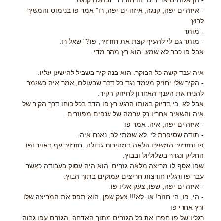
- הן אלוהים אדירים. זה חזרזיר" נבהלה קנגה.
- איזה ים יפה, קנגה, איזה ים יפה, רו" אמר פו בנימוס והמשיך
לרוץ.
- מותר
- מותר גם לי להעיף קצת את חזרזיר, פו?" שאל רו.
אבל פו כבר לא שמע. הוא רץ מהר מדי.
איה עבד קשה כל הבוקר. הוא בנה קיר בשביל להישען עליו..
- הקיר שלי יחזיק מעמד נגד כל דבר שבעולם, אמר איה כשגמר
להניח את הענף האחרון לחיזוק הקיר.
אבל לא. כי בדיוק באותו הרגע רץ פו הדב בכל כוחו דרך הקיר של
איה והשאיר אחריו רק ערמה של ענפים מפוזרים.
- איזה ים יפה, איה. אמר פו
- תודה שסיפרת לי. לא שמתי לב, נאנח איה.
פו וחזרזיר המשיכו הלאה במהירות גדולה. חזרזיר עף באויר ופו
החליק ונגרר בשלוליול ובבוץ.
שפו אסף לו מריצה מלאה גזרים. הוא היה עסוק בעבודה כאשר
עבר פו ורגליו חורצות חריצים עמוקים בתוך הבוץ.
- איזה ים יפה, שפו, צעק אליו פו.
- הי, פו, הי חזור! או, לא!!! צעק שפן. הוא תפס את המריצה שלו
ורץ אחרי פו
רגליו של פו חפרו את כל הגזרים מתוך האדחה. הגזרם עפו גבוה