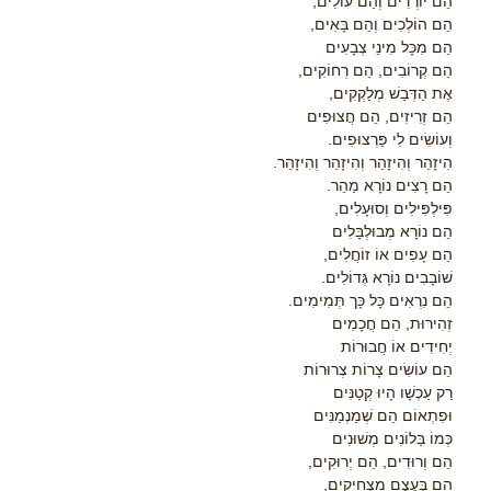
הֵם יוֹרְדִים וְהֵם עוֹלִים,
הֵם הוֹלְכִים וְהֵם בָּאִים,
הֵם מִכָּל מִינֵי צְבָעִים
הֵם קְרוֹבִים, הֵם רְחוֹקִים,
אֶת הַדְּבַשׁ מְלַקְקִים,
הֵם זְרִיזִים, הֵם חֲצוּפִים
וְעוֹשִׂים לִי פַּרְצוּפִים.
הִיזָהֵר וְהִיזָהֵר וְהִיזָהֵר וְהִיזָהֵר.
הֵם רָצִים נוֹרָא מַהֵר.
פִּילְפִּילִים וְסוּעָלִים,
הֵם נוֹרָא מְבוּלְבָּלִים
הֵם עָפִים אוֹ זוֹחֲלִים,
שׁוֹבָבִים נוֹרָא גְּדוֹלִים.
הֵם נִרְאִים כָּל כָּך תְּמִימִים.
זְהִירוּת, הֵם חֲכָמִים
יְחִידִים אוֹ חֲבוּרוֹת
הֵם עוֹשִׂים צָרוֹת צְרוּרוֹת
רַק עַכְשָׁו הָיוּ קְטַנִּים
וּפִתְאוֹם הֵם שְׁמַנְמַנִּים
כְּמוֹ בַּלוֹנִים מְשׁוּנִים
הֵם וְרוּדִים, הֵם יְרוּקִים,
הֵם בְּעֶצֶם מַצְחִיקִים,