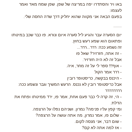
באו ויר והסתדרו יפה במריצה של שפן. שפן שמח מאד ואמר
לעצמו:
בפעם הבאה אני מקווה שהוא יחליק דרך שדה החסה שלי.
.......
יום הסערה עבר והגיע ליל סערה איום ונורא. פו כבר שכב במיטתו
ופתאום הוא שמע רעש בחוץ.
זה נשמע ככה: ררר...ררר...
- זה אתה, חזרזיר? שאל פו
אבל זה לא היה חזרזיר.
- אוף!!! ספר לי על זה מחר, איה.
- ררר אמר הקול
- היכנס בבקשה, כריסטופר רובין
אבל כריסטופר רובין לא נכנס. הרעש המשיך וגבר ונשמע ככה:
רררררררר
- הי, זה קרה לי כבר פעם אחת, אמר פו, ירד ממיטתו ופתח את
הדלת.
ומי קפץ עליו פנימה? נמרון. ושניהם נפלו על הרצפה.
- שלום פו, אמר נמרון, מה אתה עושה על הרצפה?
- שום דבר, אני מנסה לקום.
- אז למה אתה לא קם?