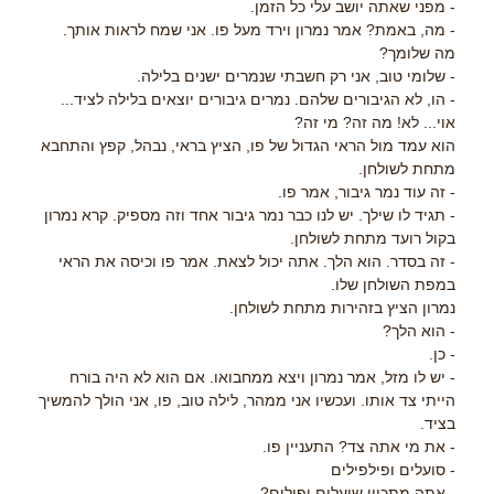
- מפני שאתה יושב עלי כל הזמן.
- מה, באמת? אמר נמרון וירד מעל פו. אני שמח לראות אותך.
מה שלומך?
- שלומי טוב, אני רק חשבתי שנמרים ישנים בלילה.
- הו, לא הגיבורים שלהם. נמרים גיבורים יוצאים בלילה לציד...
אוי... לא! מה זה? מי זה?
הוא עמד מול הראי הגדול של פו, הציץ בראי, נבהל, קפץ והתחבא
מתחת לשולחן.
- זה עוד נמר גיבור, אמר פו.
- תגיד לו שילך. יש לנו כבר נמר גיבור אחד וזה מספיק. קרא נמרון
בקול רועד מתחת לשולחן.
- זה בסדר. הוא הלך. אתה יכול לצאת. אמר פו וכיסה את הראי
במפת השולחן שלו.
נמרון הציץ בזהירות מתחת לשולחן.
- הוא הלך?
- כן.
- יש לו מזל, אמר נמרון ויצא ממחבואו. אם הוא לא היה בורח
הייתי צד אותו. ועכשיו אני ממהר, לילה טוב, פו, אני הולך להמשיך
בציד.
- את מי אתה צד? התעניין פו.
- סועלים ופילפילים
- אתה מתכוון שועלים ופילים?