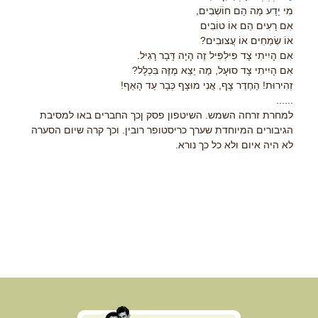
מִי יֵדַע מַה הֵם חוֹשְׁבִים,
אִם רָעִים הֵם אוֹ טוֹבִים
אוֹ שְׂמֵחִים אוֹ עֲצוּבִים?
אִם הָיִיתִי צָד פִּילְפִּיל זֶה הָיָה דָּבָר רָגִיל.
אִם הָיִיתִי צָד סוּעָל, מַה יֵצֵא מֶזֶּה בִּכְלָל?
זְהִירוּת! הַחֶדֶר צָף, אֲנִי מוּצָף כְּבָר עַד הָאַף!
......
למחרת זרחה השמש. השיטפון פסק ןכך החברים באו למסיבת
הגיבורים המיוחדת שערך כריסטופר רובין. וכך קרה שיום הסערה
לא היה איום ולא כל כך נורא.