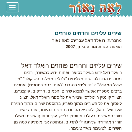
Toggle
navigation
שירים עליזים וחרוזים פוחזים
מחבר/ת:
רואלד דאל עברית: לאה נאור
הוצאה:
כנרת זמורה ביתן
,
2007
שירים עליזים וחרוזים פוחזים רואלד דאל
רואלד דאל ידוע בעיקר כסופר, ופחות ידוע כמשורר, רבים
מספריו הפכו לסרטים מצליחים "צ'רלי בממלכת השוקולד" "מר
שועל המהולל" צ'יטי צ'יטי בנג בנג "(אותו כתב כתסריט) ואחרים.
ברבים מספריו אפשר למצוא שירים, חכמים, חריפים, עוקצניים.
הצייר קוונטין ריינולדס, שצייר את כל ספרי רואלד דאל, הציע
לאסוף את כל השירים מתוך ספריו, בתוספת שירים מתוך המגרה
של רואלד דאל, ולהוציא מהדורה חגיגית במיוחד, אותה יאיירו
טובי המאיירים בעולם. וקוונטין בלייק ערך והוסיף איורים משלו.
זוהי המהדורה שניתנה לי לתרגום. ומתוכה אני מעתיקה כמה מן
השירים, לטעימה מאד טעימה.