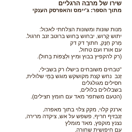
שירו של מרבה הרגליים
מתוך הספר: ג'יימס והאפרסק הענקי
מנות שונות ומשונות הצלחתי לאכול:
יתוש קָרוש, יבחוש בָּחוש ברוטב זנב חרגול.
מְרק חַנָּק, חתוך דק דק
עם אורז ועם טחול,
(רק להקפיץ בבוץ וּמיץ וּלְצַפּוֹת בְּחול).
"טבחים משובחים בישלו רק בשבילי,
זְנב נחש קצת מקושקש מוגש בְּמֵי שלולית,
חסילים מגולגלים
בשבלולים בלולים,
(הטעם משתפר מאד עם חומץ חצילים).
ארנק קלוי, מקק צלוי בתוך מאפרה,
זְנבזיף חריף, פשפש על אש, ציקדה מרירה,
נצנץ מוקפץ, מאד מומלץ
עם חיפושית שחורה.