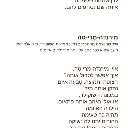
לכן שמחנו ששניהם
איתה שם נסחפים להם.
מִירַנְדָה-מֶרִי-טָה
שיר שהושמט מהספר: צ'רלי בממלכת השוקולד, כי רואלד דאל
חשב שהוא כבר כתב על יותר מדי ילדים איומים.
אוי, מירנדה-מרי-טָה,
איך אפשר לסבול אותה?
חצופה וחמוצה. טִבְעָה איום.
נתקן אותה מיד
במכונת השוקולד,
אז אולי נאהב אותה פתאום.
הילדה האיומה
תהיה כה טעימה,
ההורים יתנו לה נשיקה.
ובמקום: "אוף! מרי-טה