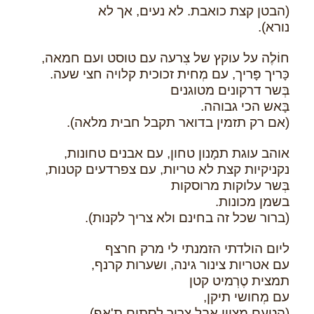
(הבטן קצת כואבת. לא נעים, אך לא
נורא).
חוֹלֶה על עוקץ של צִרעה עם טוסט ועם חמאה,
כָּריך פָּריך, עם מְחית זכוכית קלויה חצי שעה.
בְּשר דרקונים מטוגנים
בָּאש הכי גבוהה.
(אם רק תזמין בדואר תקבל חבית מלאה).
אוהב עוגת תמָנון טחון, עם אבנים טחונות,
נקניקיות קצת לא טריות, עם צפרדעים קטנות,
בְּשר עלוקות מרוסקות
בשמן מכונות.
(ברור שכל זה בחינם ולא צריך לקנות).
ליום הולדתי הזמנתי לי מרק חרצף
עם אטריות צינור גינה, ושערות קרנף,
תמצית טֶרְמיט קטן
עם מְחושי תיקן,
(הטעם מצוין אבל צריך לסתום ת'אף).