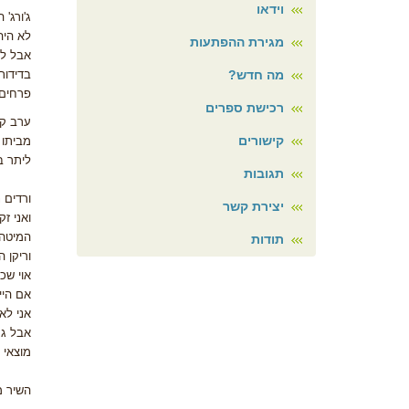
וידאו
ג'ורג'
לא היה
מגירת ההפתעות
אבל לפ
מה חדש?
בדידות
פרחים 
רכישת ספרים
ערב קי
קישורים
מביתו 
ליתר ב
תגובות
ורדים 
יצירת קשר
ואני זקן
המיטה
תודות
וריקן ה
אוי שכו
אם היי
אני לא
אבל גם
מוצאי 
השיר מ