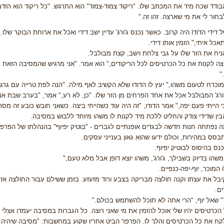
 הבודד שכח מיד את המכתב שלו. "ריקוד צמוד-צמוד" הוא התרגש. "כל ריקוד הוא הז
בחור לי את מי שארצה. זהו זה."
ל דידי הדוֹדוֹ היה קרוב. כאשר נכנס ג'ורג' עדיין ישב דידי ואכל את ארוחת הבוקר שלו
אכל איתי," הזמין אותו דידי.
 הניח את הזר שלו על גבי צלחת וישב, קצת מבולבל.
וצה לקנות את כל הכרטיסים לכל הריקודים," הוא אמר. "אני מרגיש שהמסיבה הזאת ת
"
וכרח לטעום משהו," יעץ לו הדודו שלא הקשיב לאף מילה. "הנה לפת טרייה עם גרגרי
ורג' המבולבל אכל את אחד הפרחים מן הזר שלו. "כן, לא רע," אמר, "בערב שבת אני 
י הייתי פעם יפה," אמר הדודו, "זה היה עוד כשהייתי ביצה. כשאני חובש כובע זה מסת
 הבין שדידי צודק והחליט ללכת מיד לקנות לו משהו מיוחד ללבוש במסיבה.
 נפתחה חנות חדשה לבגדים אופנתיים לגברים - "בוטיק יפיוף" בהנהלתו של הפרפ
בסס במהירות, וכולם ידעו שהוא גאון בענייני עסקים.
נכנס בהיסוס לבוטיק יפיוף.
 משהו בדיוק בשבילך, ג'ורג', משהו יוצא דופן אבל מלא טעם,"
 המוכר, יוף-יפה-כנפיים.
 קיבל את עצתו וקנה חולצה מבריקה בצבע ורוד מזעזע. בזמן ששילם עבור החולצה אזר
ים.
 שאל יוף, "הרי אתה לא תוכל להשתמש בכולם."
הכרטיסים יהיו שלי אוכל להזמין את מי שאני רוצה. כל הגברות במסיבה יעמדו אצלי 
 לקח את כל הכרטיסים והלך לו. הפרפר הביט אחריו שקוע במחשבות: "מסיבה שיהיה ב