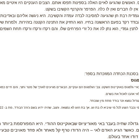
. האנשים שהגיעו לאיים האלה בספינות תפסו אותם. הצבים הענקיים היו איטיים מאו
 אין לו חברים ואין לו כלה. הפרפר והקרנף הקשיבו בשקט.
גמדית רבת חן שהגיעה למסיבה לבדה עמדה והקשיבה. היא ניגשה אליהם ובאדיבות הז
 הבודד רקד בפעם הראשונה בחייו. הוא החזיק את התנינה הקטנה בזהירות. ולמרות של
לתנין גמדי, הוא נתן לה את כל זרי הפרחים שלו. והם רקדו ורקדו ורקדו תחת השמים
בסכנת הכחדה המוזכרות בספר:
גוס
יי גלפגוס באוקיינוס השקט. צבי הגלפגוס הם ענקיים, הבוגרים מגיעים לאורך של מטר וחצי, והם חיים כמאת
לאי אהבו לאכול את בשרם.
גדול נמצא זכר בודד מתת מין שנכחד.
ד הוצע לכל מי שיביא לו בת זוג. אך בת הזוג לא נמצאה. והצב, שהיה ידוע בשם ג'ורג' הבודד, מת ב- 22 ביוני 2012, בגיל 100. עם מותו נכחד תת המין כולו.
גדולה שחיה בעבר באי מאוריציוס שבאוקיינוס ההודי. היא המפורסמת ביותר מכל
. כאשר הגיע האדם לאי – היה הדודו טרף קל מאחר ולא פחד מאויבים טבעיים
דודו אחד בעולם.