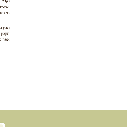
נקרא ג
השעיר
חי בזו
תנין ג
הקטן ב
אפריק