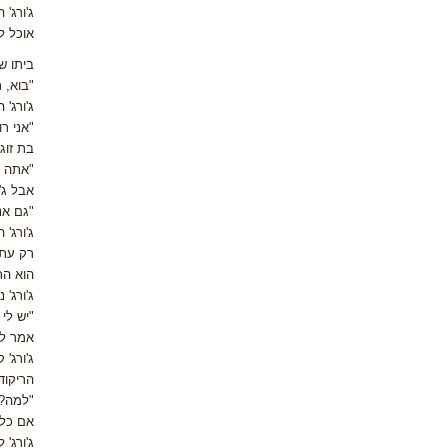
ג'ורג'
אוכל ל
ביתו ש
"בוא, ת
ג'ורג'
"אני ר
בת זוג.
"אתה מ
אבל ג'
"גם אנ
ג'ורג'
רק עתה
הוא הת
ג'ורג' 
"יש לי
אמר לו
ג'ורג'
הריקוד
"למה?"
אם כל 
ג'ורג'