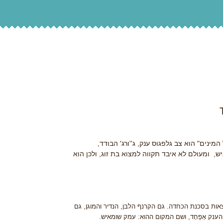
ים" הוא צב גלפגוס ענק, ג''ורג' הבודד,
ש, ומעולם לא איבד תקווה למצוא בת זוג, ולכן הוא
צאות בסכנת הכחדה. גם הקרנף הלבן, הנדיר והמוגן, גם
ענק אַפֶחָד, ושם המקום ההוא: עמק שומאיש.