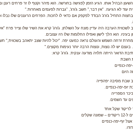
השעון הבהיל אותו. הגיע הזמן לַפגישה בחורשה. הוא מיהר וקטף לו זר פרחים רענן ו
ת עוד לא הגיעה. "אין דבר," חשב ג'ורג', "גברות לפעמים מאחרות."
חצות התחיל ג'ורג' הבודד לפקפק אם כדאי לו לחכות. הפרחים הרעננים שלו נבלו וכ
לשכווית הערבה היה עדיין מונח על השולחן. ג'ורג' קרא את השיר שלו וצייר פרח 
 בעיניו. הוא הלך לישון ואפילו החלומות שלו היו עצובים.
חרת זרחה השמש והעולם נראה כמעט יפה. "יכול להיות שצב יתאהב בשכווית," חשב ג
 בעצם יש לה נוצות, ונוצות הרבה יותר נעימות מקוצים."
תיבת הדואר הייתה תלויה מודעה ענקית. ג'ורג' קרא:
 השבת
-יפה-כנפיים
 היום
 שבת מסיבה יפהפייה
 יופ-יפה-כנפיים.
כיכר הספרייה
ים עד השמים.
לריקוד שקל אחד
ם – שמונה שקלים
אצל יוף-יפה-כנפיים
דודו.