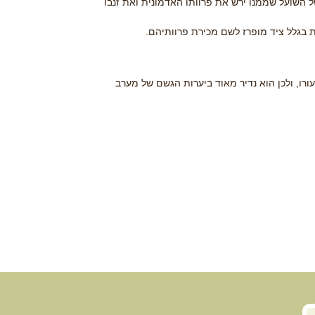
של השועל שממנו ירש את פרוותו האדמונית ואת זנבו
חת בגלל ציד מופרז לשם מכירת פרוותיהם.
עורו, ולכן הוא נדיר מאוד ביערות הגשם של מערב