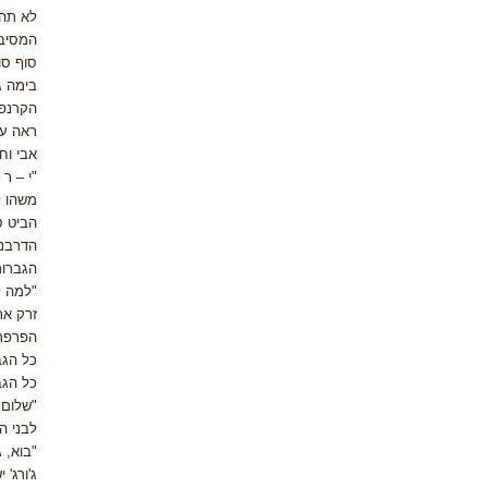
לא תהי
המסיב
סוף סו
בימה ג
הקרנפה
ראה על
אבי וח
"י – ר
משהו ל
הביט ס
הדרבני
הגברות 
"למה ל
זרק את
הפרפר 
כל הגב
כל הגב
"שלום 
לבני ה
"בוא, 
ג'ורג'