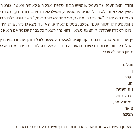
 הבודד, הצב הענק, גר בעמק שומאיש בבית יפהפה, אבל הוא לא היה מאושר. ג'ורג' ה
 שייך לאף אחד. לא היו לו הורים או משפחה, ואפילו לא דוד או בן דוד רחוק, תמיד היה
עמים היה עצוב. "אני צב זקן ומכוער, אף אחד לא אוהב אותי," חשב ג'ורג' בלבו הב
ו הוא טיפח לו תקווה קטנה שפעם, במקום לא ידוע, הוא עוד ימצא לו כלה. ג'ורג' הי
מוכן למקרה שתזדמן לו הצעת נישואין, והוא נהג לשאול כל גברת שפגש אם היא פנויה
ץ אחד הזמין ג'ורג' דרבנית דקת-קוצים לפגישה. למעשה ג'ורג' הזמין את הדרבנית 
החליט לכתוב מכתב גם לשכווית-הערבה החביבה שעברה לגור בסביבה. אם הוא לא יצל
טחון כתב לה שיר:
נובלים
.
 קרה
קן.
וית חיננית,
ת רק רוצה...
 מי יודע מה,
 אני
מביצה.
צא חן בעיניו. הוא חתם את שמו בתחתית הדף וצייר טבעת פרחים מסביב.