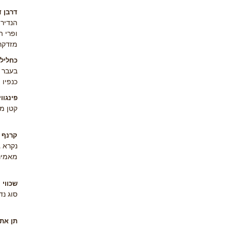
דרבן ד
הנדיר 
ופרי ה
מזדקרו
כחליל
כנפיו 
פינגווי
קטן מ
קרנף 
נקרא ג
מאמינ
שכווי
סוג נד
תן אתי