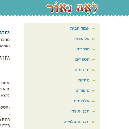
עמוד הבית
ג'ור
על עצמי
מחבר/
הוצאה
השירים
ג'ור
הספרים
תרגומים
מחזות
אחת ה
הוא ה
סיפורים
נושא 
אלבומים
(הספר
תכניות רדיו
:
רחוק מ
תכניות טלויזיה
הדוֹדו