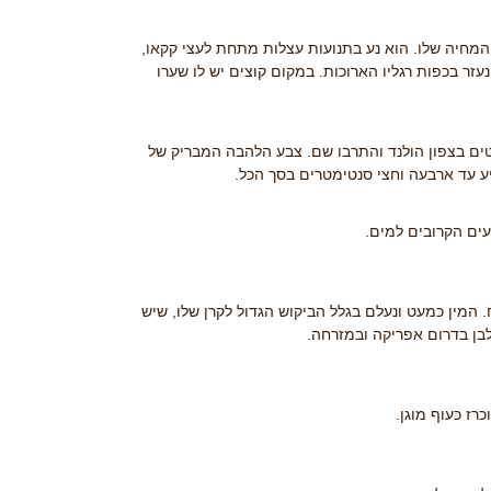
רי המחיה שלו. הוא נע בתנועות עצלות מתחת לעצי קקאו,
זר בכפות רגליו הארוכות. במקום קוצים יש לו שערו
נחשב לנכחד שנים רבות. בשנת 1915 התגלו כמה פרטים בצפון הולנד והתרבו שם. צבע הלהבה המבריק של
גיע עד ארבעה וחצי סנטימטרים בסך הכל.
עים הקרובים למים.
. המין כמעט ונעלם בגלל הביקוש הגדול לקרן שלו, שיש
בן בדרום אפריקה ובמזרחה.
רז כעוף מוגן.