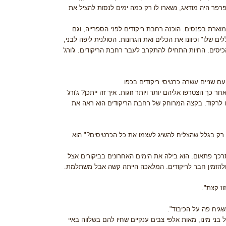
הפרפר היה מודאג, נשארו לו רק כמה ימים לנסות להציל את
וארת בפנסים. הוכנה רחבת ריקודים לפני הספרייה, וגם
 שלו" וכיוונו את הכלים ואת הגרונות. הסולנית ליפה לבני,
כיסים. החיות התחילו להתקרב לעבר רחבת הריקודים. ג'ורג'
 עם שניים עשרה כרטיסי ריקודים בכפו.
כך הצטרפו אליהם יותר ויותר זוגות. איך זה ייתכן? ג'ורג'
תו לרקוד. בקצה המרוחק של רחבת הריקודים הוא ראה את
ר, רק בגלל שהצליח להשיג לעצמו את כל הכרטיסים?" הוא
רכך פתאום. הוא בילה את הימים האחרונים בביקורים אצל
ד ולהזמין חבר לריקודים. המלאכה הייתה קשה אבל משתלמת.
וז קצת".
משגיח פה על הכיבוד".
 בני מינו, מאות אלפי צבים ענקיים שחיו להם בשלווה באיי