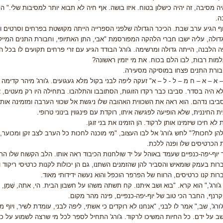
ה מסיבה, זה יהיה כישלון בטוח. איזו בושה. אף חיה לא תבוא יותר למסיבות שלי." 
ה.
ף הגיע ערב שבת. הכיכר הגדולה שלפני הספרייה הייתה מקושטת בפרחים וסרטים ומ
דולה, עליה ישבו חברי הלהקה המפורסמת "אבי, התן האתיופי, וחבורת התנים המייללים
 הלבנה, הייתה גדולה ומרשימה. ג'ורג' הבודד הגיע עם זרי פרחים תקועים לו בכל ה
מות רבות, לבו הלם בכוח. את מי יזמין ראשונה?
בורת התנים פצחו במוסיקה מסעירה.
 – א – א – ח מ – ל - ל – א" זעקה ליפה לבני בקול מלא געגועים. ג'ורג' מיהר קדימה
א היה בסדר. סביבו כבר רקדו הזוגות, הסתובבו והתלהבו. בתחילה היו רק מעטים, אחר 
ביבו נדהם. הוא ראה את השכווית האהובה שלו ניגשת אל שכווי הערבה ומזמינה או
ת החיננית, שלא הופיעה לפגישה איתו, רוקדת עם פינגווין בינוני טרופי.
לא חיכו שיזמינו אותן לרקוד. הן הזמינו את בני זוגן.
הן לחכות?" לחש ג'ורג' אל לבו העצוב, "מי מוכנה לחכות כל הערב לצב זקן ומכוע
 הכרטיסים שלו ופנה ללכת.
יוף-יפה-כנפיים שעמד באוהל על יד שולחנות הכיבוד ראה אותו. הלב הקשוח שלו הת
רות בעמק שומאיש והסביר להן שהזמנים השתנו, גם הן יכולות לקנות כרטיסי ריקו
רות קנו כרטיסים, הרווח של הפרפר הוכפל והוא נעשה ידידותי מאוד.
ג'ורג'," הוא קרא. "בוא ושב איתנו. קח תשתה משהו על חשבון הבית. הי, אתה, שָׁמֵן, ז
קרנף, החבר הכי טוב של יוף-יפה-כנפיים, פינה מהר מקום.
ג'ורג', שב," אמר לו לבני, "אנחנו לא רוקדים כי אשתי, ליפה לבני, עומדת לשיר, ויוף 
 ישב על ידם. כל החיות המשיכו לרקוד. ג'ורג' התחיל לספר לכל מי שרצה לשמוע על כל