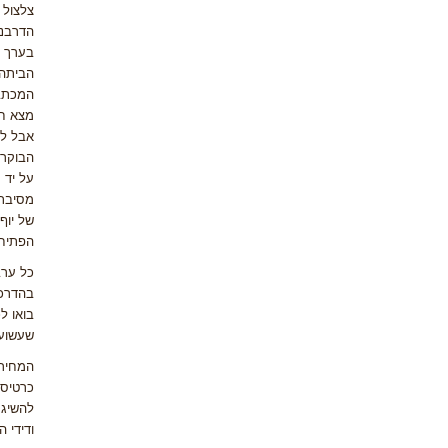
צלצול 
הדרבני
בערך ב
הביתה.
המכתב 
מצא חן
אבל למ
הבוקר.
על יד 
מסיבת
של יוף
הפתיחה
כל ערב
בהדרכת
בואו ל
שעשוע
המחיר 
כרטיסים ל-12 ריקודי
להשיג 
ודידי ה