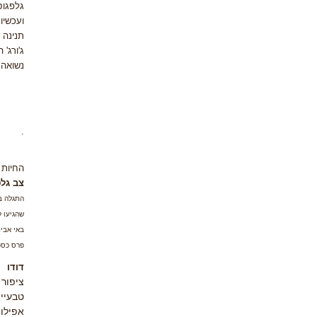
גלפגוס
ועכשיו
תנינה 
ג'ורג'
נשואה 
.
החיות 
צב גלפ
התגלה בא
שהגיעו 
באי אבינ
פרס כספי נכב
דודו
ציפור 
טבעיים
אפילו 