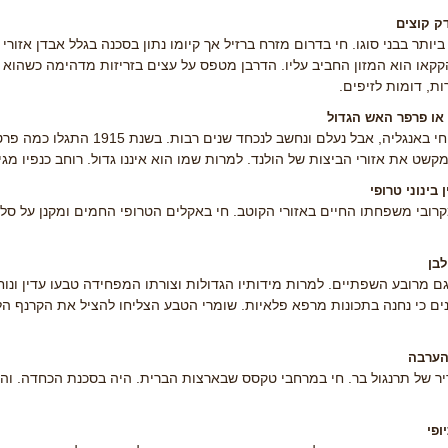
ק קוצים
ביותר בבני סוגו. חי בדרום מזרח ברזיל אך קיומו נתון בסכנה בגלל אבדן אזו
קקאו הוא המזון החביב עליו. הדרבן מטפס על עצים בזריזות מדהימה כשהוא נע
ת, דומות לזיפים.
 או פרפר האש הגדול
בעבר חי באנגליה, אבל נעלם ו
מקשט את אזורי הביצות של הולנד. למרות שמו הוא איננו גדול. רוחב כנפיו מ
ן בינוני טרופי
קרובי משפחתו החיים באזורי הקוטב. חי באקלים הטרופי החמים ומקנן על סל
לבן
ם מרובע השפתיים. למרות מידותיו הגדולות וצורתו המפחידה טבעו עדין ונוח
ים כי נחנה בתכונות מרפא פלאיות. שומרי הטבע הצליחו להציל את הקרנף הל
 הערבה
יר של תרנגול בר. חי במרחבי טקסס שבארצות הברית. היה בסכנת הכחדה. והוכ
ופי