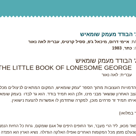
ג' הבודד מעמק שומאיש
ת:
איימי דרוס, מיכאל ג'פ, ססיל קרטיס, עברית לאה נאור
:
כתר
,
1983
ג' הבודד מעמק שומאיש
THE LITTLE BOOK OF LONESOME GEORGE
עברית: לאה נאור
דמויות העצובות מתוך הספר "עמק שומאיש, המקום המתאים לניצולים מכל המינ
צב האחרון שנשאר מבני מינו, ולכן הוא תמיד בודד. הוא גר לבדו בעמק שומאי
איתו תמיד זר פרחים מוכן, למקרה שתזדמן לו אפשרות להצעת נישואין.
 במלואו)
אד מכאן, ליד הרי מֵעֵבֵר, ועד החופים היפים של אגם שומקום, גרות כל החיות הנמ
ֹ שנעלם מזמן מכל המקומות האחרים ואפילו האלקה הגדולה. נשיא הארץ הוא הפנדה ה