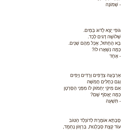
- שְׁמוֹנֶה
גוֹפִי יָצָא לָדוּג בְּמַיִם.
שְׁלוֹשָׁה דָּגִים לָכַד.
בָּא הֶחָתוּל, אָכַל מֵהֶם שְׁנַיִם.
כַּמָּה נִשְׁאֲרוּ לוֹ?
- אֶחָד
אַרְבָּעָה צְדָפִים וְרֻדִּים וְיָפִים
וְגַם כְּחֻלִּים חֲמִשָּׁה
אִם מִיקִי יַחְמֹוק לוֹ מִפְּנֵי הַסַּרְטָן
כַּמָּה יֶאֱסֹף שָׁם?
- תִּשְׁעָה
סָבְתָא אוֹמֶרֶת לְדוֹנַלְד הַטּוֹב
עוֹד קְצָת סַבְלָנוּת, בַּרְוָזוֹן נֶחְמָד,