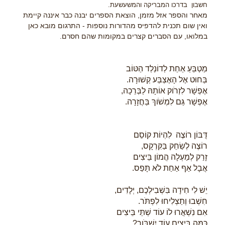
חשבון בדרכו המבריקה והמשעשעת.
מאחר והספר אזל מזמן, הוצאת הספרים יבנה כבר איננה קיימת
ואין שום תכנית להדפיס מהדורות נוספות - התרגום מובא כאן
במלואו, עם הסברים קצרים במקומות שהם חסרם.
מַטְבֵּעַ אַחַת לְדוֹנַלְד הַטּוֹב
בַּחוּט אֶל הָאֶצְבַּע קְשׁוּרָה.
אֶפְשָׁר לִזְרֹוק אוֹתָהּ לַבְּרֵכָה,
אֶפְשָׁר גַּם לִמְשֹׁוךְ בַּחֲזָרָה.
דֻּבּוֹן רוֹצֶה לִהְיוֹת קוֹסֵם
רוֹצֶה לְשַׂחֵק בַּקִּרְקָס,
זָרַק לְמַעְלָה הֲמוֹן בֵּיצִים
אֲבָל אַף אַחַת לֹא תָּפַס.
יֵשׁ לִי חִידָה בִּשְׁבִילְכֶם, יְלָדִים,
חִשְׁבוּ וְתַצְלִיחוּ לִפְתֹּר.
אִם נִשְׁאֲרוּ לוֹ עוֹד שְׁתֵּי בֵּיצִים
כַּמָּה בֵּיצִים עוֹד יִשְׁבֹּור?