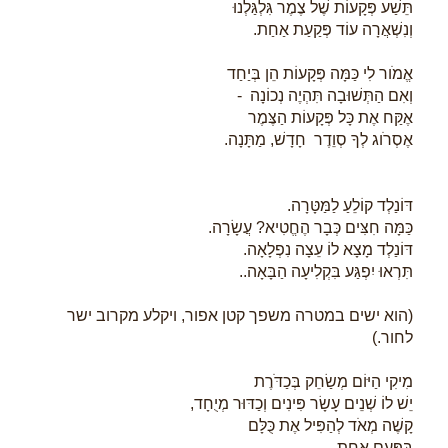
תֵּשַׁע פְּקָעוֹת שֶׁל צֶמֶר גִּלְגַּלְנוּ
וְנִשְׁאֲרָה עוֹד פְּקַעַת אַחַת.
אֱמֹור לִי כַּמָּה פְּקָעוֹת הֵן בְּיַחַד
וְאִם הַתְּשׁוּבָה תִּהְיֶה נְכוֹנָה -
אֶקַּח אֶת כָּל פְּקָעוֹת הַצֶּמֶר
אֶסְרֹוג לְךָ סְוֵדֶר חָדָשׁ, מַתָּנָה.
דּוֹנַלְד קוֹלֵעַ לַמַּטָּרָה.
כַּמָּה חִצִּים כְּבָר הֶחֱטִיא? עֲשָׂרָה.
דּוֹנַלְד מָצָא לוֹ עֵצָה נִפְלָאָה.
תִּרְאוּ יִפְגַּע בִּקְלִיעָה הַבָּאָה..
(הוא ישים במטרה משפך קטן אפור, ויקלע מקרוב ישר
לחור.)
מִיקִי הַיּוֹם מְשַׂחֵק בְּכַדֹּרֶת
יֵשׁ לוֹ שְׁנֵים עָשָׂר פִּינִים וְכַדּוּר מְיֻחָד,
קָשֶׁה מְאֹד לְהַפִּיל אֶת כֻּלָּם
בְּפַּעַם אַחַת.