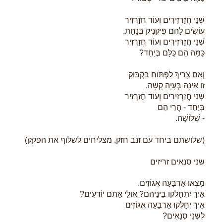
שְׁנֵי חֲזַרְזִירִים וְעוֹד חֲזַרְזִיר
עוֹשִׂים לָהֶם פִּיקְנִיק בְּנַחַת.
שְׁנֵי חֲזַרְזִירִים וְעוֹד חֲזַרְזִיר
כַּמָּה הֵם כֻּלָּם בְּיַחַד?
וְאִם צָרִיךְ לִפְתֹּוחַ בַּקְבּוּק
זוֹ אֵינָהּ בְּעָיָה קָשָׁה.
שְׁנֵי חֲזַרְזִירִים וְעוֹד חֲזַרְזִיר
בְּיַחַד - הֲרֵי הֵם
- שְׁלוֹשָׁה.
(שלושתם ביחד עם זנב חזק, מצליחים לשלוף את הפקק)
שני סנאים זריזים
מָצְאוּ אַרְבָּעָה אֱגוֹזִים.
אֵיךְ יִתְחַלְּקוּ בֵּינֵיהֶם? אוּלַי אַתֶּם יוֹדְעִים?
אֵיךְ יְחַלְּקוּ אַרְבָּעָה אֱגוֹזִים
לִשְׁנֵי סְנָאִים?