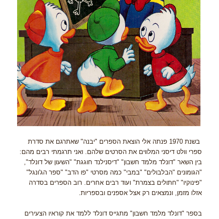
בשנת 1970 פנתה אלי הוצאת הספרים "יבנה" שאתרגם את סדרת
ספרי וולט דיסני המלווים את הסרטים שלהם. ואני תרגמתי רבים מהם:
בין השאר "דונלד מלמד חשבון" "דיסנילנד חוגגת" "השעון של דונלד",
"הגומונים "הבלבולים" "במבי" כמה מסרטי "פו הדב" "ספר הג'ונגל"
"פינוקיו" "חתולים בצמרת" ועוד רבים אחרים. רוב הספרים בסדרה
אזלו מזמן, ונמצאים רק אצל אספנים ובספריות.
בספר "דונלד מלמד חשבון" מתגייס דונלד ללמד את קוראיו הצעירים