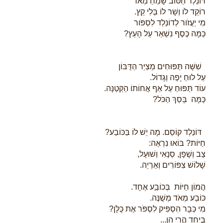
דּוֹנַלְד הַטּוֹב שָׂמֵחַ מְאֹד
רוֹקֵד לוֹ וְשָׁר לוֹ בְּלִי קֵץ.
מִי יַעֲזֹור לְדוֹנַלְד לִסְפֹּור
כַּמָּה כֶּסֶף נִשְׁאַר עַל הָעֵץ?
שִׁשָּׁה תַּפּוּחִים מְצַיֵּר הַדֻּבּוֹן
עַל לוּחַ יָפֶה וְגָדוֹל.
עוֹד תַּפּוּחַ עַל אַף אֲחוֹתוֹ הַקְּטַנָּה.
כַּמָּה בְּסַךְ הַכֹּל?
דּוֹנַלְד קוֹסֵם. מָה יֵשׁ לוֹ בַּכּוֹבַע?
חַיּוֹת? בּוֹאוּ נִרְאֶה:
צָב וְשָׁפָן, סְנָאִי וְשׁוּעָל,
שָׁלוֹשׁ צִפּוֹרִים וְאַרְיֵה.
הֲמוֹן חַיּוֹת בְּכוֹבַַע אֶחָד.
כּוֹבַע מְאֹד מְשֻׁנֶּה.
מִי כְּבָר הִסְפִּיק לִסְפֹּר אֶת כֻּלָּן?
בְּיַחַד הֲרֵי הֵן...