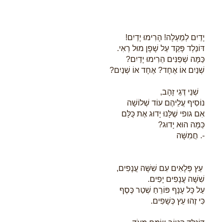
יָדַיִם לְמַעְלָה! הָרִימוּ יָדַיִם!
דּוֹנַלְד פָּקַד עַל שָׁפָן מוּל רְאִי.
כַּמָּה שְׁפַנִּים הֵרִימוּ יָדַיִם?
שְׁנַיִם אוֹ אֶחָד? אֶחָד אוֹ שְׁנַיִם?
שְׁנֵי דְּגֵי זָהָב,
נוֹסִיף עֲלֵיהֶם עוֹד שְׁלוֹשָׁה
אִם גופי שֶׁלָּנוּ יָדוּג אֶת כֻּלָּם
כַּמָּה הוּא יָדוּג?
-. חֲמִשָּׁה
עֵץ פְּלָאִים עִם שִׁשָּׁה עֲנָפִים,
שִׁשָּׁה עֲנָפִים יָפִים.
עַל כָּל עָנָף פּוֹרֵחַ שְׁטַר כֶּסֶף
כִּי זֶהוּ עֵץ כְּשָׁפִים.