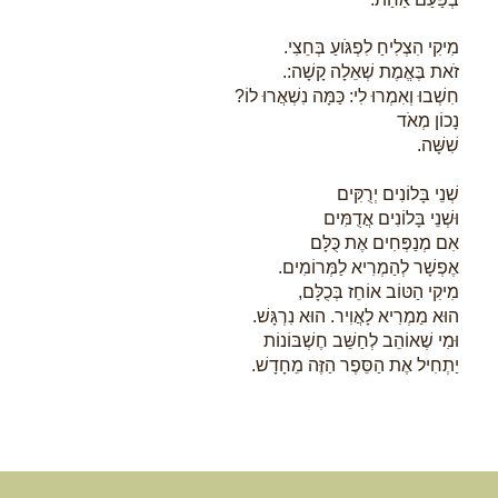
מִיקִי הִצְלִיחַ לִפְגֹּועַ בְּחֵצִי.
זֹאת בֶּאֱמֶת שְׁאֵלָה קָשָׁה:.
חִשְׁבוּ וְאִמְרוּ לִי: כַּמָּה נִשְׁאֲרוּ לוֹ?
נָכוֹן מְאֹד
שִׁשָּׁה.
שְׁנֵי בָּלוֹנִים יְרֻקִּים
וּשְׁנֵי בָּלוֹנִים אֲדֻמִּים
אִם מְנַפְּחִים אֶת כֻּלָּם
אֶפְשָׁר לְהַמְרִיא לַמְּרוֹמִים.
מִיקִי הַטּוֹב אוֹחֵז בְּכֻלָּם,
הוּא מַמְרִיא לָאֲוִיר. הוּא נִרְגָּשׁ.
וּמִי שֶׁאוֹהֵב לְחַשֵּׁב חֶשְׁבּוֹנוֹת
יַתְחִיל אֶת הַסֵּפֶר הַזֶּה מֵחָדָשׁ.