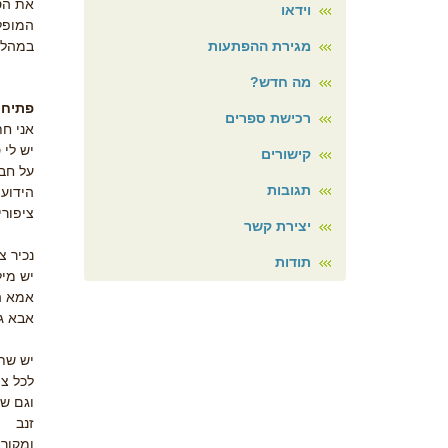
את הספ
וידאו
המופל
מגירת ההפתעות
במהלך
מה חדש?
פתיחת
רכישת ספרים
אני חת
יש לי 
קישורים
על חבר
תגובות
הידוע
ציפורי
יצירת קשר
נכיר צ
תודות
יש מיל
אמא ה
אבא גם
יש שתי
לכל צי
וגם שת
זנב
ומקור.