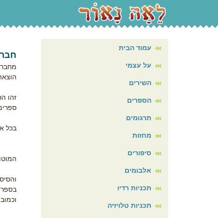
עמוד הבית
חברו
על עצמי
מחבר/
הוצאה
השירים
זהו ה
הספרים
ספרים 
תרגומים
בכל א
מחזות
סיפורים
המוטו
אלבומים
והסיס
תכניות רדיו
בספר 
וכמובן, גם לחבריהם: 
תכניות טלויזיה