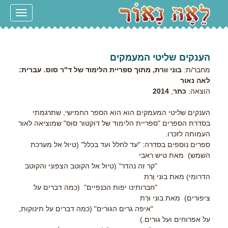
Toggle
navigation
הענקים שליטי המעמקים
מחבר/ת:
בוני וורת, מתוך ספריית הלימוד של ד"ר סוס. עברית:
לאה נאור
הוצאה:
כתר
,
2014
הענקים שליטי המעמקים הוא הוא הספר החמישי, שתרגמתי
בסדרת הספרים "ספריית הלימוד של דוקטור סוס" שמוציאה לאור
העמותה לזכרו.
ספרים נוספים בסדרה: "עד לחלל ועד בכלל" (טיול אל מערכת
השמש) מאת טיש ראבי
"קר זה נהדר" (טיול אל הקוטב הצפוני והקוטב
הדרומי) מאת בוני וֶרת
"חברותינו יפות הכנפיים" (כמה דברים על
ציפורים) מאת בוני ורֶת
"איפה גרים הגורים" (כמה דברים על תינוקות,
על אפרוחים ועל גורים.)