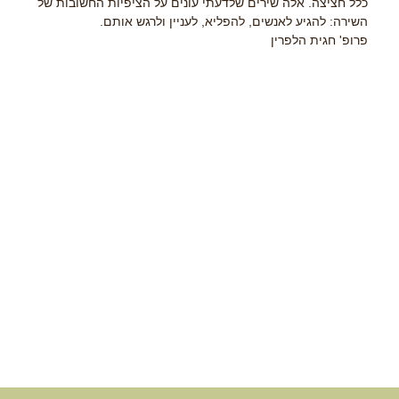
כלל חציצה. אלה שירים שלדעתי עונים על הציפיות החשובות של
השירה: להגיע לאנשים, להפליא, לעניין ולרגש אותם.
פרופ' חגית הלפרין