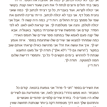
אני כבר לא יכולה לכתוב לך כמה אני אוהבת את הספר. הייתי
בשני בתי חולים ורוצים לנתח לי את העין שעוד רואה קצת. בקושי
אני יכולה לקרוא, ועוד בעברית, כל כך רציתי לכתוב לך
כמה שאני
נהנית מכל דף. אני כבר לא יכולה לכתוב. הייתי צריכה לחתום את
שמי על מסמך בבית החולים. רות דיין, כמה היה קשה לי. אבל אני
יכולה לטלפן. והנה אני מטלפנת לך. אני קוראת לאט לאט. לא לפי
הסדר. קודם אני מחפשת שירים שהכרתי במקור. באנגליה. אבא
שלי קנה פעם לאמא שלי במתנה ספר שירים של תומס הארדי.
כמה שמחתי למצוא שני שירים שלו שתרגמת בספר.
איזה אומץ
יש לך. איך את עושה את זה? אני מרגישה כאילו קראתי אותם שוב
במקור
("הרשה גם לי" ו"לא אלך") תודה לך על מעט התענוג
שנתת לי להרגיש
בימים הקשים לי כל כך. ותמסרי דרישת שלום
חמה למוטקה.
תודה לך.
רות דיין
את השירים בספר "תני לי פרח" אני גומעת בהנאה. קודם כל
המבחר: הוא ממש נהדר! בזכותך,לאה, אני מתוודעת גם לשירים
שלא היו מוכרים לי. בחרת שירים קלסיים יפהפיים ואנושיים
והתרגום שלך הוא דרך מטפחת דקה ביותר שנותנת תחושה שאין