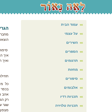
עמוד הבית
הגרינ
על עצמי
מחבר/
הוצאה
השירים
סיפור 
הספרים
איך הח
תרגומים
ואיך 
מחזות
תחילת
סיפורים
כל מי
אלבומים
בכפר 
אהב א
תכניות רדיו
רק הגר
שגר ע
תכניות טלויזיה
מצפון