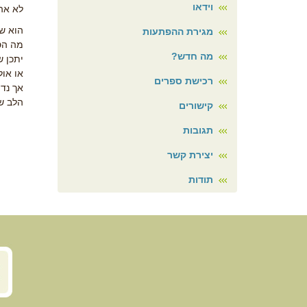
וידאו
לא אה
הוא ש
מגירת ההפתעות
מה הס
מה חדש?
יתכן 
או אול
רכישת ספרים
אך נד
הלב של
קישורים
תגובות
יצירת קשר
תודות