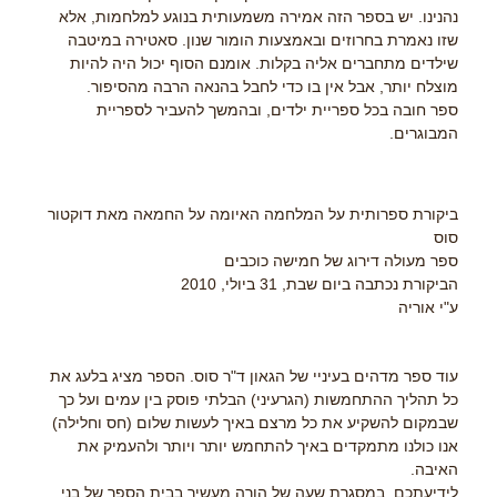
נהנינו. יש בספר הזה אמירה משמעותית בנוגע למלחמות, אלא
שזו נאמרת בחרוזים ובאמצעות הומור שנון. סאטירה במיטבה
שילדים מתחברים אליה בקלות. אומנם הסוף יכול היה להיות
מוצלח יותר, אבל אין בו כדי לחבל בהנאה הרבה מהסיפור.
ספר חובה בכל ספריית ילדים, ובהמשך להעביר לספריית
המבוגרים.
ביקורת ספרותית על המלחמה האיומה על החמאה מאת דוקטור
סוס
ספר מעולה דירוג של חמישה כוכבים
הביקורת נכתבה ביום שבת, 31 ביולי, 2010
ע"י אוריה
עוד ספר מדהים בעיניי של הגאון ד"ר סוס. הספר מציג בלעג את
כל תהליך ההתחמשות (הגרעיני) הבלתי פוסק בין עמים ועל כך
שבמקום להשקיע את כל מרצם באיך לעשות שלום (חס וחלילה)
אנו כולנו מתמקדים באיך להתחמש יותר ויותר ולהעמיק את
האיבה.
לידיעתכם, במסגרת שעה של הורה מעשיר בבית הספר של בני