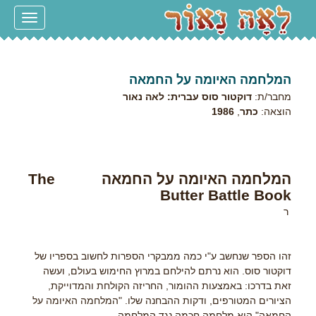
Toggle
navigation
המלחמה האיומה על החמאה
מחבר/ת:
דוקטור סוס עברית: לאה נאור
הוצאה:
כתר
,
1986
המלחמה האיומה על החמאה
The
Butter Battle Book
ר
זהו הספר שנחשב ע"י כמה ממבקרי הספרות לחשוב בספריו של
דוקטור סוס. הוא נרתם להילחם במרוץ החימוש בעולם, ועשה
זאת בדרכו: באמצעות ההומור, החריזה הקולחת והמדוייקת,
הציורים המטורפים, ודקות ההבחנה שלו. "המלחמה האיומה על
החמאה" היא מלחמה חכמה נגד המלחמה.