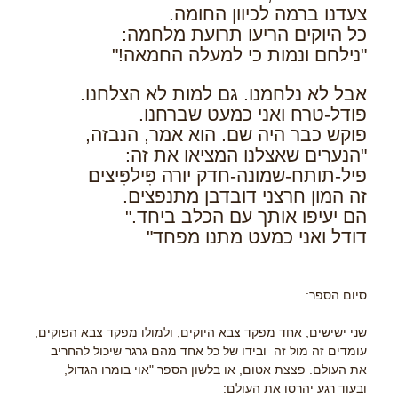
צעדנו ברמה לכיוון החומה.
כל היוקים הריעו תרועת מלחמה:
"נילחם ונמות כי למעלה החמאה!"
אבל לא נלחמנו. גם למות לא הצלחנו.
פודל-טרח ואני כמעט שברחנו.
פוקש כבר היה שם. הוא אמר, הנבזה,
"הנערים שאצלנו המציאו את זה:
פיל-תותח-שמונה-חדק יורה פִּילפִּיצים
זה המון חרצני דובדבן מתנפצים.
הם יעיפו אותך עם הכלב ביחד."
דודל ואני כמעט מתנו מפחד"
סיום הספר:
שני ישישים, אחד מפקד צבא היוקים, ולמולו מפקד צבא הפוקים,
עומדים זה מול זה ובידו של כל אחד מהם גרגר שיכול להחריב
את העולם. פצצת אטום, או בלשון הספר "אוי בומרו הגדול,
ובעוד רגע יהרסו את העולם: