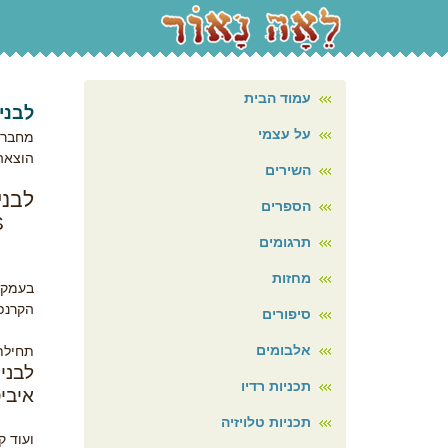
עמוד הבית
לבני
על עצמי
מחבר/
הוצאה
השירים
לבני
הספרים
ROS
תרגומים
מחזות
בעמק ש
הקרנפ
סיפורים
אלבומים
תחילת
לבני
תכניות רדיו
איבי
תכניות טלויזיה
ועוד ק