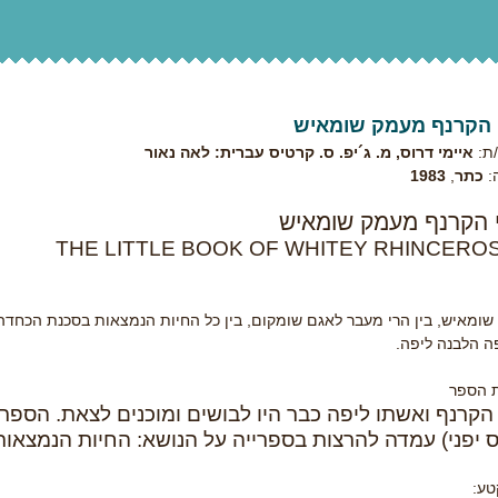
 הקרנף מעמק שומאיש
ת:
איימי דרוס, מ. ג´יפ. ס. קרטיס עברית: לאה נאור
:
כתר
,
1983
 הקרנף מעמק שומאיש
THE LITTLE BOOK OF WHITEY RHINCE
ומאיש, בין הרי מעבר לאגם שומקום, בין כל החיות הנמצאות בסכנת הכחדה ח
ה הלבנה ליפה.
 הספר
 הקרנף ואשתו ליפה כבר היו לבושים ומוכנים לצאת. הספרנית
ס יפני) עמדה להרצות בספרייה על הנושא: החיות הנמצאות
טע: