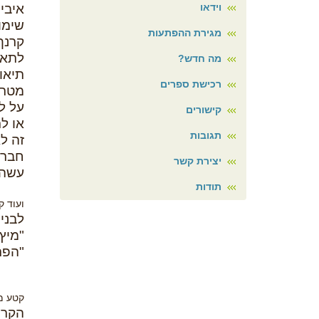
וידאו
איבי
שימו
מגירת ההפתעות
קרנף
לתאו
מה חדש?
רכישת ספרים
מטר 
על ל
קישורים
או ל
תגובות
זה לא
חברו
יצירת קשר
עשה 
תודות
ועוד ק
לבני
"מיץ 
"הפת
קטע מ
הקרנ