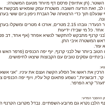
 השוטר, (תן אתיופי) פרסם דף מיוחד מטעם המשטרה:
 לב, זאת הודעה חשובה. משטרת עמק שומאיש מבקשת את 
 שנעלם תוך כדי הרצאתה של הגברת ניפון ביום ששי בער
נה.
אחד. כל מי שבידו ידיעות
בני קרנף מתבקש להתקשר לנשיא אפחד (אף אחד, דב פנד
ראש המשטרה איבי התן.
 עזר.
 הטוב ביותר של לבני קרנף, יוף יפה הכנפים (פרפר האש ה
בינתיים עסקים טובים עם הקבוצות שיצאו לחיפושים.
טע:
 הרכין את ראשו אל הסלע הקשה ועצם את עיניו. "אני אשא
קר, דובשניות," נשמע פתאום קול עליז, ויוף יפה הכנפים צץ
עה!" קרא הפרפר.
ן ההסבר המדעי:
ף הלבן נקרא גם מרובע-השפתיים. נבדל מקרובו הקרנף ה