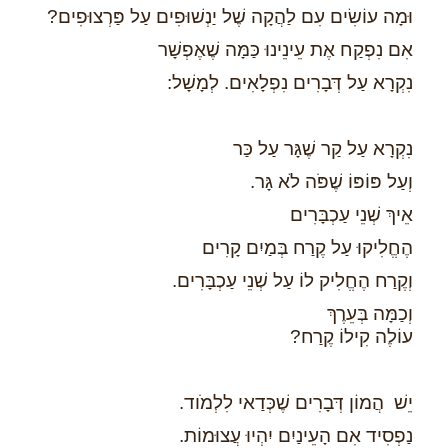
וּמָה עוֹשִׂים עִם לַהֲקָה שֶׁל יַנְשׁוּפִים עַל פַּרְצוּפִים?
אִם נִפְקַח אֶת עֵינֵינוּ כַּמָּה שֶׁאֶפְשָׁר
נִקְרָא עַל דְּבָרִים נִפְלָאִים. לְמָשָׁל:
נִקְרָא עַל קַר שֶׁגָּר עַל כַּר
וְעַל פּוֹפּוֹ שֶׁפֹּה לֹא גָּר.
אֵיךְ שְׁנֵי עַכְבָּרִים
הֶחֱלִיקוּ עַל קֶרַח בְּמַיִם קָרִים
וְקֶרַח הֶחֱלִיק לוֹ עַל שְׁנֵי עַכְבָּרִים.
וְכַמָּה בְּעֵרֶךְ
עוֹלֶה קִילוֹ קֶרַח?
יֵשׁ הֲמוֹן דְּבָרִים שֶׁכְּדַאי לִלְמֹוד.
נַפְסִיד אִם הָעֵינַיִם יִהְיוּ עֲצוּמוֹת.