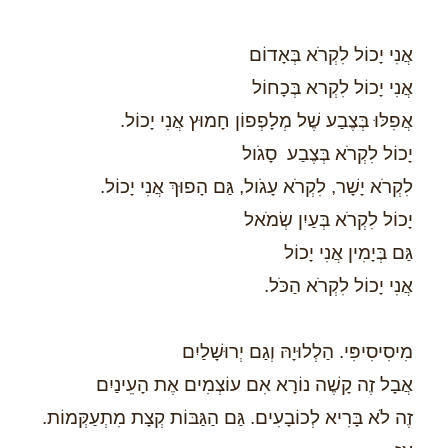
אֲנִי יָכוֹל לִקְרֹא בְּאָדוֹם
אֲנִי יָכוֹל לִקְר
א בְּכָחוֹל
אֲפִלּוּ בְּצֶבַע שֶׁל מְלָפְפוֹן חָמוּץ אֲנִי יָכוֹל.
יָכוֹל לִקְרֹא בְּצֶבַע סָגֹול
לִקְרֹא יָשָׁר, לִקְרֹא עָגֹול, גַּם הָפוּךְ אֲנִי יָכוֹל.
יָכוֹל לִקְרֹא בְּעַיִן שְׂמֹאל
גַּם בְּיָמִין אֲנִי יָכוֹל
אֲנִי יָכוֹל לִקְרֹא הַכֹּל.
מִיסִיסִיפִּי. הַלְלוּיָהּ וְגַם יְרוּשָׁלַיִם
אֲבָל זֶה קָשֶׁה נוֹרָא אִם עוֹצְמִים אֶת הָעֵינַיִם
זֶה לֹא בָּרִיא לְכוֹבָעִים. גַּם הַגַּבּוֹת קְצָת מִתְעַקְּמוֹת.