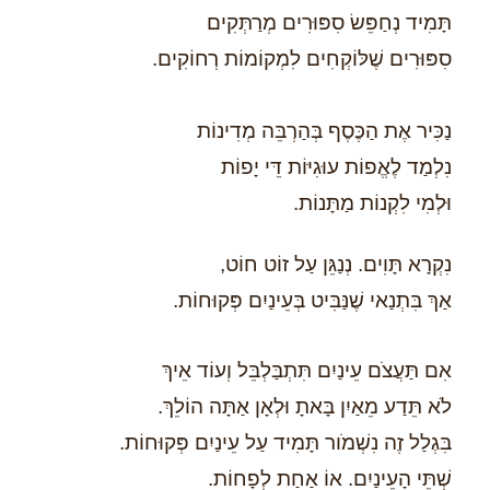
תָּמִיד נְחַפֵּשׂ סִפּוּרִים מְרַתְּקִים
סִפּוּרִים שֶׁלּוֹקְחִים לִמְקוֹמוֹת רְחוֹקִים.
נַכִּיר אֶת הַכֶּסֶף בְּהַרְבֵּה מְדִינוֹת
נִלְמַד לֶאֱפוֹת עוּגִיּוֹת דֵּי יָפוֹת
וּלְמִי לִקְנוֹת מַתָּנוֹת.
נִקְרָא תָּוִים. נְנַגֵּן עַל זוֹט חוֹט,
אַךְ בִּתְנַאי שֶׁנַּבִּיט בְּעֵינַיִם פְּקוּחוֹת.
אִם תַּעֲצֹם עֵינַיִם תִּתְבַּלְבֵּל וְעוֹד אֵיךְ
לֹא תֵּדַע מֵאַיִן בָּאתָ וּלְאָן אַתָּה הוֹלֵךְ.
בִּגְלַל זֶה נִשְׁמֹור תָּמִיד עַל עֵינַיִם פְּקוּחוֹת.
שְׁתֵּי הָעֵינַיִם. אוֹ אַחַת לְפָחוֹת.