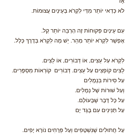
אָז
לֹא כְּדַאי יוֹתֵר מִדַּי לִקְרֹא בְּעֵינַיִם עֲצוּמוֹת.
עִם עֵינַיִם פְּקוּחוֹת זֶה הַרְבֵּה יוֹתֵר קַל.
אֶפְשָׁר לִקְרֹא יוֹתֵר מַהֵר. יֵשׁ מָה לִקְרֹא בְּדֶרֶךְ כְּלָל.
לִקְרֹא עַל עֵצִים, אוֹ דְּבוֹרִים, אוֹ לֵצִים.
לֵצִים קוֹפְצִים עַל עֵצִים. דְּבוֹרִים קוֹרְאוֹת מִסְפָּרִים.
עַל סִירוֹת בִּנְמָלִים
וְעַל שׁוּרוֹת שֶׁל נְמָלִים.
עַל כָּל דָּבָר שֶׁבָּעוֹלָם.
עַל תַּנִּינִים עִם בֶּגֶד יָם
עַל חֲתוּלִים שֶׁנִּשְׁטָפִים וְעַל פְּרָחִים נוֹרָא יָפִים.