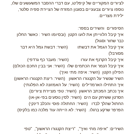
לציורים המקוריים של קיפלינג, עם דברי ההסבר המשעשעים שלו,
נוספו ציורים צבעוניים בסגנון המזרח של הציירת ספיה סלטר,
ילידת מצריים.
הסיפורים והשירים בספר:
איך קיבל הלווייתן את לועו הקטן (ובסיומו השיר : כאשר החלון
כבר שחור וסגול)
איך קיבל הגמל את דבשתו (השיר: דבשת גמל היא דבר
מסורבל)
איך קיבל הקרנף את עורו (השיר: מעבר כף גרדפי)
איך קיבל הנמר את הכתמים שלו (השיר: אני בבין החכם הכולם)
הפילון הקטן (השיר: איפה מתי ואיך)
השיר שנשיר על הקנגורו הראשון (השיר: ריצת הקנגורו הראשון)
איך התחילו הארמדילים (השיר: על האמזונה לא הפלגתי)
איך נכתב המכתב הראשון (השיר: טפי מציירת ציורים)
הסרטן ששיחק עם הים (השיר: לסין נוסעים בפי-אן-או)
החתול שהלך לבדו (השיר: החתולה פוסי והכלב דינקי)
הפרפר שרקע ברגלו. (השיר: לא הייתה עוד מלכה כמו בלקיס)
השירים: "איפה מתי ואיך", "ריצת הקנגורו הראשון", "טפי