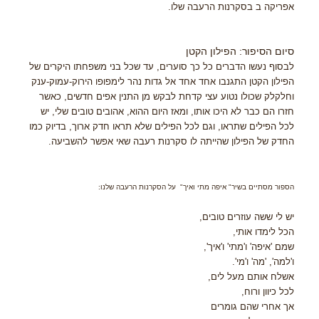
אפריקה ב בסקרנות הרעבה שלו.
סיום הסיפור: הפילון הקטן
לבסוף נעשו הדברים כל כך סוערים, עד שכל בני משפחתו היקרים של
הפילון הקטן התגנבו אחד אחד אל גדות נהר לימפופו הירוק-עמוק-ענק
וחלקלק שכולו נטוע עצי קדחת לבקש מן התנין אפים חדשים, כאשר
חזרו הם כבר לא היכו אותו, ומאז היום ההוא, אהובים טובים שלי, יש
לכל הפילים שתראו, וגם לכל הפילים שלא תראו חדק ארוך, בדיוק כמו
החדק של הפילון שהייתה לו סקרנות רעבה שאי אפשר להשביעה.
הספור מסתיים בשיר" איפה מתי ואיך" על הסקרנות הרעבה שלנו:
יש לי ששה עוזרים טובים,
הכל לימדו אותי,
שמם 'איפה' ו'מתי' ו'איך',
ו'למה', 'מה' ו'מי'.
אשלח אותם מעל לים,
לכל כיוון ורוח,
אך אחרי שהם גומרים