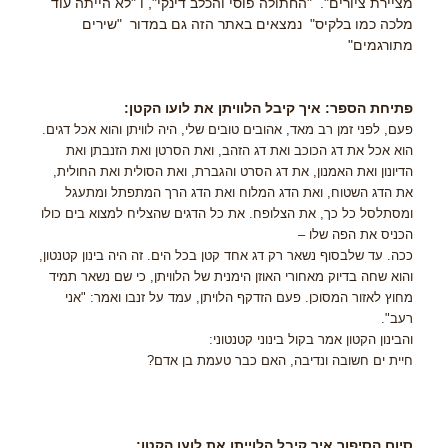
מציירת ציורים". "החתולה פוסי והכלב דינקי", ו "לא הייתה עוד
מלכה כמו בלקיס" נמצאים באתר הזה גם במדור "שירים
מתורגמים"
פתיחת הספר: איך קיבל הלוויתן את לועו הקטן:
פעם, לפני זמן רב מאד, אהובים טובים שלי, היה לוויתן והוא אכל דגים.
הוא אכל את דג הכוכב ואת דג הזהב, ואת הסרטן ואת הזנבתן ואת
הדיונון ואת האמנון, את דג הסרט והגברת, ואת הסולית ואת החולית,
את הדג השטוח, ואת הדג המלוח ואת הדג הרך המתפתל ומתעגל
ומסתלסל כל כך, את הצלופח. את כל הדגים שהצליח למצוא בים כולו
הכניס את הפה שלו –
ככה. עד שלבסוף נשאר רק דג אחד קטן בכל הים. זה היה בינון קטנטון,
והוא שחה בדיוק מאחורי האוזן הימנית של הלוויתן, כי שם נשאר תמיד
מחוץ לאזור המסוכן. פעם הזדקף הלויתן, עמד על זנבו ואמר: "אני
רעב".
והבינון הקטון אמר בקול בינוני קטנטוני:
חיית ים חשובה ונדיבה, האם כבר טעמת בן אדם?
סיום הסיפור איך קיבל הלוייתן את לועו הקטן: