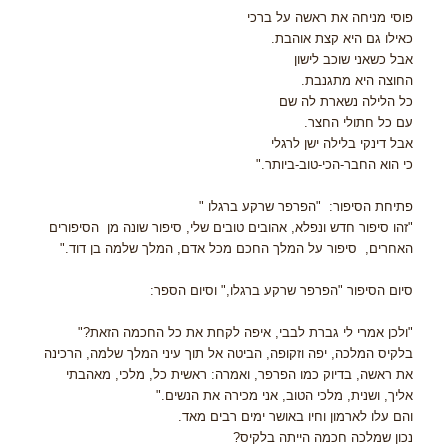
פוסי מניחה את ראשה על ברכי
כאילו גם היא קצת אוהבת.
אבל כשאני שוכב לישון
החוצה היא מתגנבת.
כל הלילה נשארת לה שם
עם כל חתולי החצר.
אבל דינקי בלילה ישן לרגלי
כי הוא החבר-הכי-טוב-ביותר."
פתיחת הסיפור: "הפרפר שרקע ברגלו "
"זהו סיפור חדש ונפלא, אהובים טובים שלי, סיפור שונה מן הסיפורים
האחרים, סיפור על המלך החכם מכל אדם, המלך שלמה בן דוד."
סיום הסיפור "הפרפר שרקע ברגלו," וסיום הספר:
"ולכן אמרי לי גברת לבבי, איפה לקחת את כל החכמה הזאת?"
בלקיס המלכה, יפה וזקופה, הביטה אל תוך עיני המלך שלמה, הרכינה
את ראשה, בדיוק כמו הפרפר, ואמרה: ראשית כל, מלכי, מאהבתי
אליך, ושנית, מלכי הטוב, אני מכירה את הנשים."
והם עלו לארמון וחיו באושר ימים רבים מאד.
נכון שמלכה חכמה הייתה בלקיס?