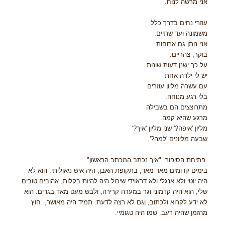
אני מרשה לנוח.
עוזרי נחים בדרך כלל
משמונה ועד שתיים.
אני נותן גם ארוחות
בוקר, צהריים.
על כך ישנן דעות שונות.
יש לי ילדה אחת
עם עשרה מליון עוזרים
בלי רגע מנוחה.
מתרוצצים הם בשבילה
מרגע שהיא קמה.
מליון 'איפה?' שני מליון 'איך?'
שבעה מליונים 'למה?'.
פתיחת הסיפור "איך נכתב המכתב הראשון"
בימים קדומים מאד מאד, בתקופת האבן, היה איש ניאוליתי. הוא לא
היה יוטי ולא אנגלי ולא דראוידי שיכול היה להיות בקלות, אהובים טובים
שלי, הוא היה קדמוני וגר במערה קרירה, ולבש מעט מאד בגדים. הוא
לא ידע לקרוא ולכתוב, ןגם לא רצה לדעת. תמיד היה מאושר, חוץ
מהזמן שהיה רעב. שמו היה טגומיי.