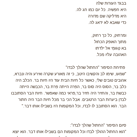
בבגד העורות שלה
היא חפשיה. כל יום כמו חג לה.
היא מדליקה שם מדורה
כדי שאבא לא ידאג לה.
ומרחוק, כל כך רחוק,
מתוך האופק הכחול
בא טֶגוּמֵי אל ילדתו
האהובה עליו מכל.
פתיחת הסיפור "החתול שהלך לבדו"
"שמעו, שימו לב והקשיבו היטב, כי זה מאורע שקרה ואירע והיה ונברא,
אהובים טובים שלי, כאשר כל חיות הבית עוד היו חיות בר. הכלב היה
כלב בר, הסוס היה סוס בר, הפרה הייתה פרת בר, הכבשה הייתה
כבשת בר, והחזיר היה חזיר בר,פראי כמה שאפשר. חיות הבר הסתובבו
לבדן ביערות הבר הרטובים. אבל הכי בר מכל חיות הבר היה חתור
הבר. הוא הסתובב לו לבדו, וכל המקומות היו בשבילו אותו דבר."
סיום הסיפור "החתול שהלך לבדו":
"הוא החתול ההולך לבדו וכל המקומות הם בשבילו אותו דבר. הוא יוצא