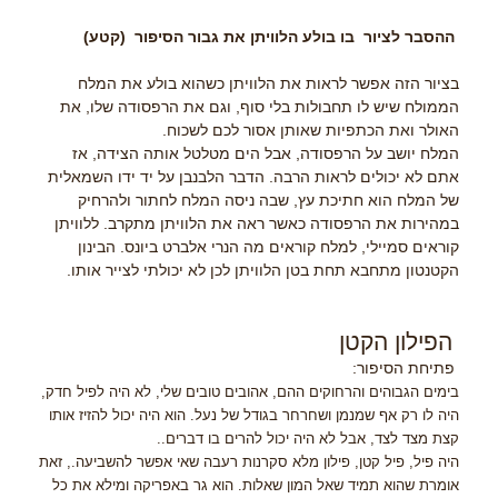
ההסבר לציור בו בולע הלוויתן את גבור הסיפור (קטע)
בציור הזה אפשר לראות את הלוויתן כשהוא בולע את המלח
הממולח שיש לו תחבולות בלי סוף, וגם את הרפסודה שלו, את
האולר ואת הכתפיות שאותן אסור לכם לשכוח.
המלח יושב על הרפסודה, אבל הים מטלטל אותה הצידה, אז
אתם לא יכולים לראות הרבה. הדבר הלבנבן על יד ידו השמאלית
של המלח הוא חתיכת עץ, שבה ניסה המלח לחתור ולהרחיק
במהירות את הרפסודה כאשר ראה את הלוויתן מתקרב. ללוויתן
קוראים סמיילי, למלח קוראים מה הנרי אלברט ביונס. הבינון
הקטנטון מתחבא תחת בטן הלוויתן לכן לא יכולתי לצייר אותו.
הפילון הקטן
פתיחת הסיפור:
בימים הגבוהים והרחוקים ההם, אהובים טובים שלי, לא היה לפיל חדק,
היה לו רק אף שמנמן ושחרחר בגודל של נעל. הוא היה יכול להזיז אותו
קצת מצד לצד, אבל לא היה יכול להרים בו דברים..
היה פיל, פיל קטן, פילון מלא סקרנות רעבה שאי אפשר להשביעה., זאת
אומרת שהוא תמיד שאל המון שאלות. הוא גר באפריקה ומילא את כל