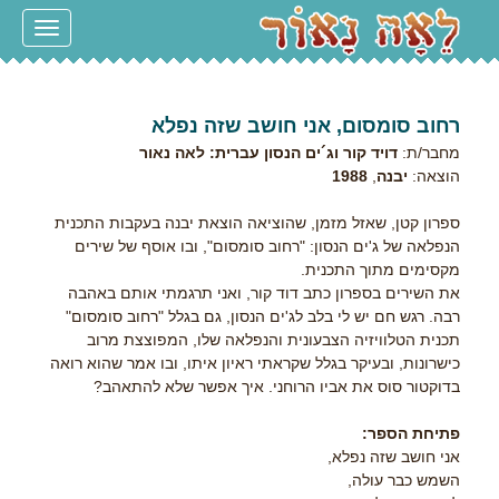
Toggle
navigation
רחוב סומסום, אני חושב שזה נפלא
מחבר/ת:
דויד קור וג´ים הנסון עברית: לאה נאור
הוצאה:
יבנה
,
1988
ספרון קטן, שאזל מזמן, שהוציאה הוצאת יבנה בעקבות התכנית
הנפלאה של ג'ים הנסון: "רחוב סומסום", ובו אוסף של שירים
מקסימים מתוך התכנית.
את השירים בספרון כתב דוד קור, ואני תרגמתי אותם באהבה
רבה. רגש חם יש לי בלב לג'ים הנסון, גם בגלל "רחוב סומסום"
תכנית הטלוויזיה הצבעונית והנפלאה שלו, המפוצצת מרוב
כישרונות, ובעיקר בגלל שקראתי ראיון איתו, ובו אמר שהוא רואה
בדוקטור סוס את אביו הרוחני. איך אפשר שלא להתאהב?
פתיחת הספר:
אני חושב שזה נפלא,
השמש כבר עולה,