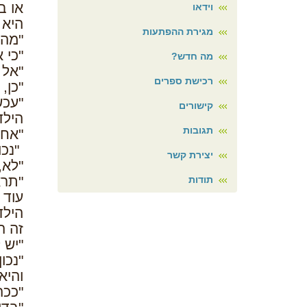
או ב
וידאו
היא 
מגירת ההפתעות
"מה 
"כי 
מה חדש?
"אל 
רכישת ספרים
"כן,
"עכש
קישורים
הילד
תגובות
"אחד
"נכו
יצירת קשר
"לא,
"תרא
תודות
עוד 
הילד
זה ה
"יש 
"נכו
והיא
"ככה