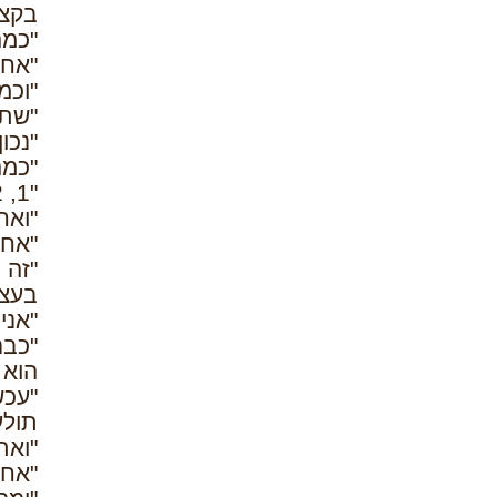
בקצה
"כמה
"אחת
"וכמ
"שתי
"נכו
"כמה
"1, 2, 3, 4, 5, 6, 7, " אמרה תולעת מספרים.
"ואח
"אחת
"זה נכ
בעצם, להי
"אני חושבת שי
"כבר
הוא 
"עכש
תולע
"ואת
"אחת