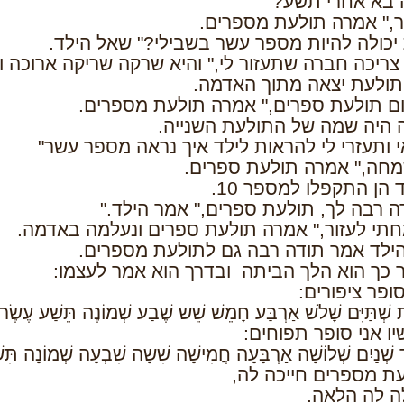
 בא אחרי תשע?"
," אמרה תולעת מספרים.
יכולה להיות מספר עשר בשבילי?" שאל הילד.
 צריכה חברה שתעזור לי," והיא שרקה שריקה ארוכה ו
תולעת יצאה מתוך האדמה.
ם תולעת ספרים," אמרה תולעת מספרים.
ה היה שמה של התולעת השנייה.
י ותעזרי לי להראות לילד איך נראה מספר עשר"
חה," אמרה תולעת ספרים.
 הן התקפלו למספר 10.
ה רבה לך, תולעת ספרים," אמר הילד."
תי לעזור," אמרה תולעת ספרים ונעלמה באדמה.
הילד אמר תודה רבה גם לתולעת מספרים.
 כך הוא הלך הביתה ובדרך הוא אמר לעצמו:
סופר ציפורים:
שְׁתַּיִּם שָׁלֹשׁ אַרְבַּע חָמֵשׁ שֵׁש שֶׁבַע שְׁמוֹנֶה תֵּשַׁע עֶשֶׂר
יו אני סופר תפוחים:
שְׁנַיִם שְׁלוֹשָׁה אַרְבָּעָה חֲמִישָׁה שִׁשָה שִׁבְעָה שְׁמוֹנָה תִּש
ת מספרים חייכה לה,
ה לה הלאה.