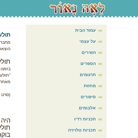
עמוד הבית
תולעת
על עצמי
מחבר/
הוצאה
השירים
תולע
הספרים
בזמנו 
תרגומים
"תולע
מאחר ו
מחזות
(סרט 
סיפורים
אלבומים
תכניות רדיו
היה 
תולעת
תכניות טלויזיה
בוקר