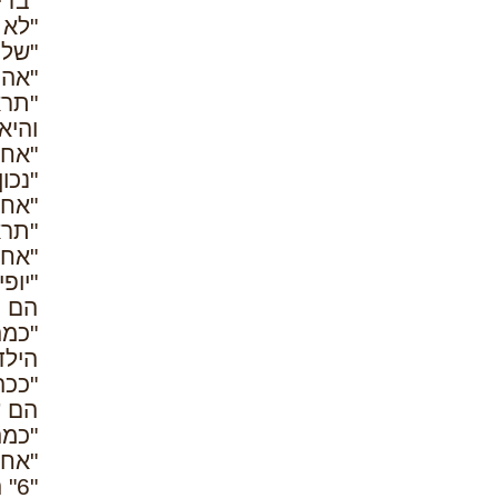
"בדי
"לא 
"שלו
"אה,
"תרא
והיא
"אחת
"נכו
"אחר
"תרא
"אחת
"יופ
הם ה
"כמה
הילד
"ככה נרא
הם ע
"כמה
"אחד
"6" התקפלה תולעת מספרים.