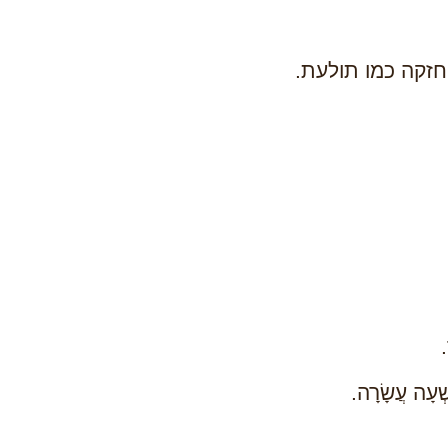
חזקה כמו תולעת.
.
ְׁעָה עֲשָׂרָה.