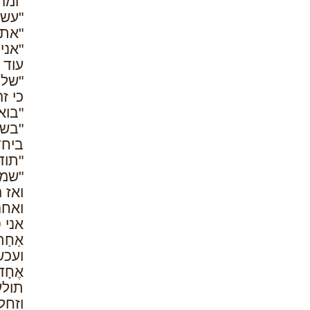
"ומה
"עשר
"את 
"אני
עוד 
"שלו
כי ז
"בוא
"בשמ
ביחד
"תוד
"שמח
ואז 
ואחר
אני 
אַחַת 
ועכש
אֶחָד 
תולע
וזחל