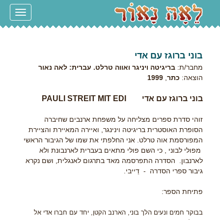
Toggle
navigation
בוני ברוגז עם אדי
מחבר/ת:
בריגיטה ויניגר ואווה טרלט. עברית: לאה נאור
הוצאה:
כתר
,
1999
בוני ברוגז עם אדי
PAULI STREIT MIT EDI
זוהי סדרת ספרים מצליחה על משפחת ארנבים שחיברה
הסופרת האוסטרית בריגיטה וינינגר, ואיירה המאיירת והציירת
המפורסמת אוה טרלט. אני החלפתי את שמו של הגיבור הראשי
מפולי לבוני , כי השם פולי מתאים בעברית לארנבונת ולא
לארנבון. הסדרה התפרסמה מאד בתרגום לאנגלית, ושם נקרא
גיבור ספרי הסדרה - דֵייבי.
פתיחת הספר:
בבוקר חמים ונעים הלך בוני, הארנב הקטן, יחד עם חברו אדי אל