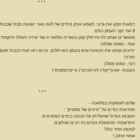
* * *
דמעות חנקו את גרוני, לשמע אותן מילים של לאה נאור יוצאות מכול שכבו
8 ועד זקני העמק כולם.
מאושרים אנחנו להיות חלק קטן בעשייה נפלאה זו של יצירה העולה ורוקמת צ
וגוף - נשמה שלמה.
יודעים אנחנו את הכוחות שיש בעמק הוא חלום, והיום ראו זאת רבבות פעם
תודה!
רובי, עמוס (סגל)
והבנות- זואי(ריקוד) לורה(כינור) איימי(פסנתר)
* * *
שלום לעוסקות במלאכה -
ומחיאות כפיים על "זרעים של מסטיק" -
המבצע הגדול שהעליתן על הבמה בימים האחרונים.
התרשמתי מהפעלת גופים כה רבים ושילובם
למופע אחד כולל:
שמח אתכן !