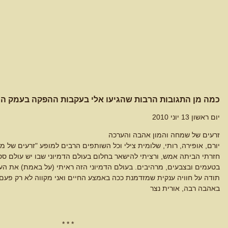
כמה מן התגובות הרבות שהגיעו אלי בעקבות ההפקה בעמק המ
יום ראשון 13 יוני 2010
זרעים של שמחה והמון אהבה והערכה
יורם, אופירה, רותי, שלומית צילי וכל השותפים הרבים למופע "זרעים של מ
חזרתי הביתה אמש, ורציתי להישאר בחלום בעולם הדמיוני שבו יש עולם ססג
בטעמים ובצבעים, מרהיבים. בעולם הדמיוני הזה ראיתי (על באמת) את העמ
תודה על חוויה ענקית שמזדמנת ככה באמצע החיים ואני מקווה לא רק פעם 
באהבה רבה, אורית נצר
* * *