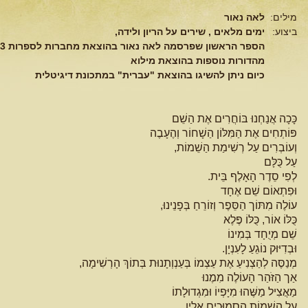
מילים:
לאה נאור
ביצוע:
ימים מלאים , שירים על הריון ולידה,
הספר הראשון שפרסמה לאה נאור בהוצאת מחברות לספרות 1963
מהדורות נוספות בהוצאת מילוא
כיום ניתן להשיגו בהוצאת "עברית" במתכונת דיגיטלית
כָּכָה אֲנַחְנוּ בּוֹחֲרִים אֶת הַשֵׁם
פּוֹתְחִים אֶת הַמִּלּוֹן הַשָׁחוֹר וְהֶעָבֶה
וְעוֹבְרִים עַל רְשִׁימַת הַשֵׁמוֹת,
עַל כֻּלָּם
לְפִי סֵדֶר הָאָלֶף בֵּית.
וּפִתְאוֹם שֵׁם אֶחָד
עוֹלֶה מִתּוֹך הַסֵּפֶר וְזוֹרֵחַ בְּפָנֵינוּ,
כֻּלּוֹ אוֹר, כֻּלּוֹ פֶּלֶא
שֵׁם מְיֻחָד בְּמִינוֹ
וּבְדִיּוּק נוֹגֵעַ לָעִנְיָן.
מְנַסֶּה לְהַצְנִיעַ אֶת עַצְמוֹ בְּעַנְוְתָנוּת בְּתוֹךְ הָרְשִׁימָה,
אַך הַזֹּהַר הָעוֹלֶה מִמֶנוּ
מַאֲצִיל מַשֶּׁהוּ מִיָּפְיוֹ וּמִגְדוּלָתוֹ
עַל הַשֵׁמוֹת הַסְמוּכִים אֵלָיו