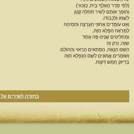
(לְפִי סֵדֶר הָאָלֶף בֵּית, כַּזָּכוּר)
וְהוֹפֵך אוֹתָם לְשִׁיר תְּהִלָּה קָטָן
לִשְׁמוֹ וְלִכְבוֹדוֹ.
וְאָנוּ עוֹמְדִים אֲחוּזֵי הַעֲרָצָה וּתְמִיהָה
לְמַרְאֶה הַפֶּלֶא הַזֶּה,
וּמַחְלִיטִים שְׁנֵינוּ פֶּה אֶחָד
שזֶה, וְרַק זֶה
הַשֵּׁם הַנָּאֶה, הַמַתְאִים הָרָאוּי וְהַהוֹלֵם.
וְשׁוֹמְרִים אֱמוּנִים לַשֵּׁם הַנִּפְלָא הַזֶּה
בְּדִיּוּק חָמֵשׁ דַּקּוֹת.
בחזרה לשירים על 