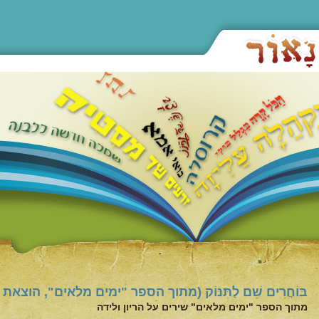
בּוֹחֲרִים שֵׁם לַתִּנּוֹק (מתוך הספר "ימים מלאים", הוצאת
מתוך הספר "ימים מלאים" שירים על הריון ולידה