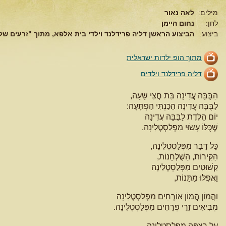
מילים:
לאה נאור
לחן:
נחום היימן
ביצוע:
הביצוע הראשן דליה פרידלנד וילדי בית אלפא, מתוך "זרעים ש
מתוך הופ ילדות ישראלית
דליה פרידלנד וילדים
הַבֻּבָּה עֲדִינָה בַּת חֲצִי שָׁעָה,
לַבֻּבָּה עֲדִינָה הֵכַנְתִּי הַפְתָּעָה:
יוֹם הֻלֶּדֶת לַבֻּבָּה עֲדִינָה
שֶׁכֻּלּוֹ עָשׂוּי מִפְּלַסְטֶלִינָה.
כָּל דָּבָר מִפְּלַסְטֶלִינָה,
הַקִּירוֹת, הַשֻּׁלְחָנוֹת,
קִשׁוּטִים מִפְּלַסְטֶלִינָה
וַאֲפִלּוּ מַתָּנוֹת,
וַהֲמוֹן הֲמוֹן אוֹרְחִים מִפְּלַסְטֶלִינָה
מְבִיאִים זֵרֵי פְּרָחִים מִפְּלַסְטֶלִינָה.
עַל רִצְפָּה מִפְּלַסְטֶלִינָה