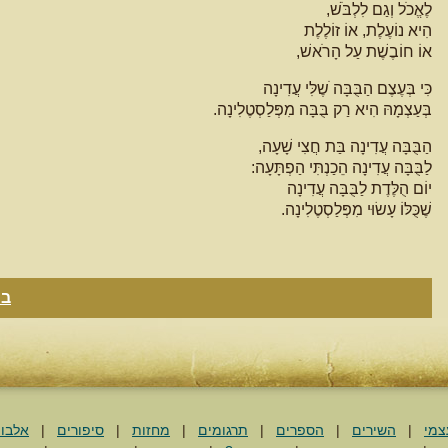
לֶאֱכֹל וְגַם לִלְבֹּשׁ,
הִיא נוֹעֶלֶת, אוֹ זוֹלֶלֶת
אוֹ חוֹבֶשֶׁת עַל הָרֹאשׁ,
כִּי בְּעֶצֶם הַבֻּבָּה ֹשֶלִּי עֲדִינָה
בְּעַצְמָהּ הִיא רַק בֻּבָּה מִפְּלַסְטֶלִינָה.
הַבֻּבָּה עֲדִינָה בַּת חֲצִי שָׁעָה,
לַבֻּבָּה עֲדִינָה הֵכַנְתִּי הַפְתָּעָה:
יוֹם הֻלֶּדֶת לַבֻּבָּה עֲדִינָה
שֶׁכֻּלּוֹ עָשׂוּי מִפְּלַסְטֶלִינָה.
בח
צמי
|
השירים
|
הספרים
|
תרגומים
|
מחזות
|
סיפורים
|
אלבו