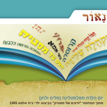
יוֹם הֻלֶּדֶת מִפְּלַסְטֶלִינָה (מלים ולחן)
מתוך המחזמר "זרעים של מסטיק" בביצוע ילדי בית אלפא 1965