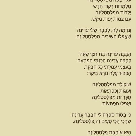
מְלַמְּדוֹת רִקּוּד חָדָֹש
יְלָדוֹת מִפְּלַסְטֶלִינָה
עִם צַמּוֹת יָפוֹת מִקַּשׁ,
וְנִדְמֶה לָהּ, לַבֻּבָּה שֶׁלִּי עֲדִינָה
שֶׁאֲפִלּו הַשִּׁירִים מִפְּלַסְטֶלִינָה.
הַבֻּבָּה עֲדִינָה בַּת חֲצִי שָׁעָה,
לַבֻּבָּה עֲדִינָה הֵכַנְתִּי הַפְתָּעָה:
בְּעַצְמִי עָמַלְתִּי כָּל הַבּקֶר,
הַכִּבּוּד עָלָה נוֹרָא בְּיֹקֶר:
שׁוֹקוֹלָד מִפְּלַסְטֶלִינָה
וְעוּגוֹת וְכֻפְתָאוֹת,
סֻכָּרִיּוֹת מִפְּלַסְטֶלִינָה
וַאֲפִלוּ הַפְתָּעוֹת.
כִּי בְּסוֹד סִפְּרָה לִי הַבֻּבָּה עֲדִינָה
שֶׁהֲכִי הֲכִי טָעִים זֶה ִפְּלַסְטֶלִינָה.
הִיא אוֹהֶבֶת ִפְּלַסְטֶלִינָה