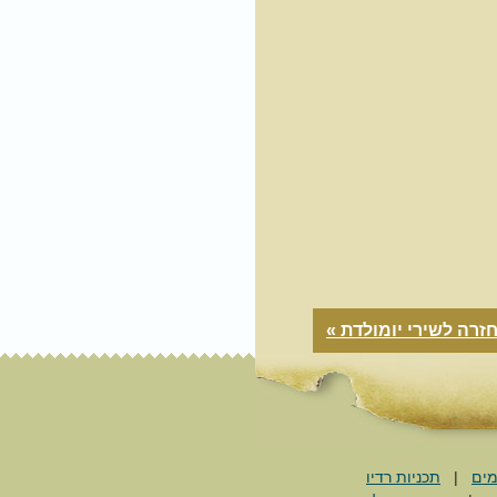
זרה לשירי יומולדת »
מים
|
תכניות רדיו