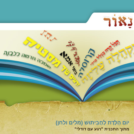
יוֹם הֻלֶּדֶת לְחֲבִיתוּשׁ (מלים ולחן)
מתוך התכנית "רגע עם דודלי"