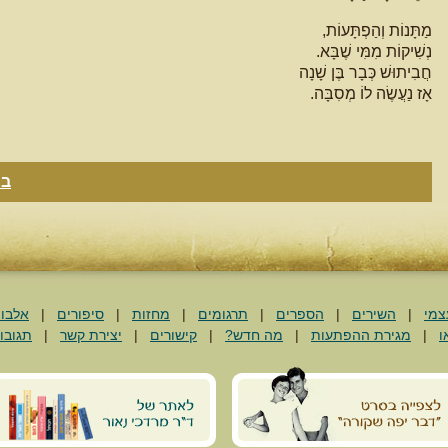
מַתָּנוֹת וְהַפְתָּעוֹת,
נְשִׁיקוֹת מִמִּי שֶׁבָּא.
חֲבִיתוּשׁ כְּבָר בֶּן שָׁנָה
אָז נַעֲשֶׂה לוֹ מְסִבָּה.
בח
צמי
|
השירים
|
הספרים
|
תרגומים
|
מחזות
|
סיפורים
|
אלבו
ו
|
מגירת ההפתעות
|
מה חדש?
|
קישורים
|
יצירת קשר
|
תגובו