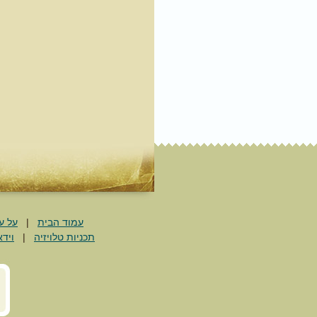
עמוד הבית
|
על ע
תכניות טלויזיה
|
וידא