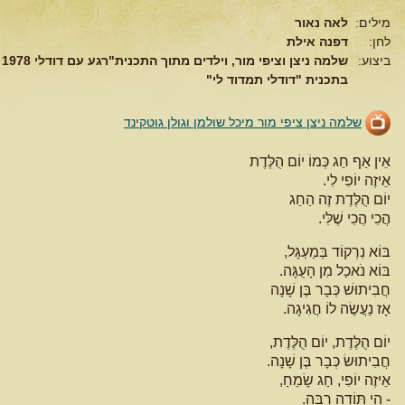
מילים:
לאה נאור
לחן:
דפנה אילת
ביצוע:
שלמה ניצן וציפי מור, וילדים מתוך התכנית"רגע עם דודלי 1978
בתכנית "דודלי תמדוד לי"
שלמה ניצן ציפי מור מיכל שולמן וגולן גוטקינד
אֵין אַף חַג כְּמוֹ יוֹם הֻלֶּדֶת
אֵיזֶה יוֹפִי לִי.
יוֹם הֻלֶּדֶת זֶה הַחַג
הֲכִי הֲכִי שֶׁלִּי.
בּוֹא נִרְקוֹד בְּמַעְגָּל,
בּוֹא נֹאכַל מִן הָעֻגָּה.
חֲבִיתוּשׁ כְּבָר בֶּן שָׁנָה
אָז נַעֲשֶׂה לוֹ חֲגִיגָה.
יוֹם הֻלֶּדֶת, יוֹם הֻלֶּדֶת,
חֲבִיתוּשׂ כְּבָר בֶּן שָׁנָה.
אֵיזֶה יוֹפִי, חַג שָׂמֵחַ,
- הֵי תּוֹדָה רַבָּה.