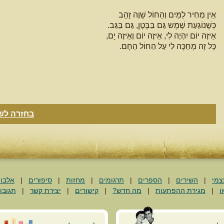
אֵין מְחִיר לַמַּיִם וְהַחוֹל שָׁוֶה זָהָב
כְּשֶׁנוֹגַעַת שֶׁמֶש גַּם בַּבֶּטֶן, גַּם בַּגַּב.
אֵיזֶה יוֹם יִהְיֶה לִי, אֵיזֶה יוֹם וְאֵיזֶה יָם,
כָּל זֶה מְחַכֶּה לִי עַל הַחוֹל הַחָם.
בחזרה לשי
צמי
|
השירים
|
הספרים
|
תרגומים
|
מחזות
|
סיפורים
|
אלבו
ו
|
מגירת ההפתעות
|
מה חדש?
|
קישורים
|
יצירת קשר
|
תגובו