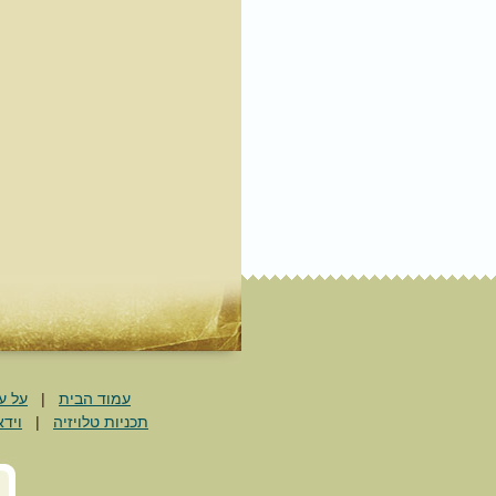
עמוד הבית
|
על ע
תכניות טלויזיה
|
וידא