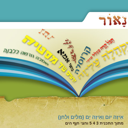
אֵיזֶה יוֹם וְאֵיזֶה יָם (מלים ולחן)
מתוך התכנית 3 4 5 וחצי חןף הים