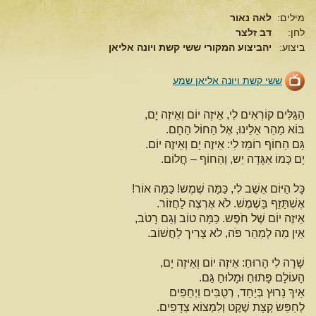
מילים:
לאה נאור
לחן:
דב זלצר
ביצוע:
יהביצוע המקורי ששי קשת ויונה אליאן
ששי קשת ויונה אליאן שמע
הַגַּלִּים קוֹרְאִים לִי, אֵיזֶה יוֹם וְאֵיזֶה יָם,
בּוֹא מַהֵר אֵלֵינוּ, אֶל הַחוֹל הַחָם.
גַּם הַחוֹף רוֹמֵז לִי: אֵיזֶה יָם וְאֵיזֶה יוֹם.
יָם כְּמוֹ אַגָּדָה יֵש, וְהַחוֹף – חֲלוֹם.
כָּל הַיּוֹם אֵשֵׁב לִי, כַּמָּה שֶׁמֶש! כַּמָּה אוֹר!
אֶשְׁתַּזֵף בַּשֶׁמֶשׁ. לֹא אֶרְצֶה לַחֲזוֹר.
אֵיזֶה יוֹם שֶׁל חֹפֶש. כַּמָּה טוֹב וְגַם רָטֹב,
אֵין מַה לְמַהֵר פֹּה, לֹא צָרִיך לַחֲשׁוֹב.
שָׁרָה לִי הָרוּחַ: אֵיזֶה יוֹם וְאֵיזֶה יָם,
הָעוֹלָם פָּתוּחַ וּמָלוּחַ גַּם.
אֵיךְ נָרוּץ בְּיַחַד, רְטֻבִּים וִיְחֵפִים
לְחַפֵּשׂ קְצָת שֶׁקֶט וְלִמְצוֹא צְדָפִים.