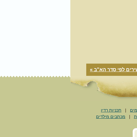
רים לפי סדר הא"ב »
מים
|
תכניות רדיו
ת
|
מכתבים מילדים