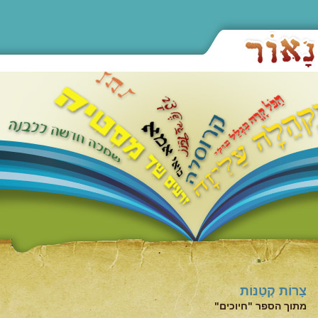
צָרוֹת קְטַנּוֹת
מתוך הספר "חיוכים"