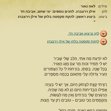
מילים:
לאה נאור
לחן:
אילן וירצברג. לחנים נוספים: יוני שחם, אביבה הד
ביצוע:
ביצוע ראשון: להקת סקסטה בלחן של אילן וירצברג
"
לחן וביצוע אביבה הד.
להקת סקסטה בלחן של אילן וירצברג
לא יוֹדַעַת מַה אִתִּי, הַלֵּב שֶׁלִּי שָׁבִיר
יֵשׁ לִי תָּמִיד וִכּוּחַ מַר עִם מֶזֶג הָאֲוִיר.
בְּכָל שָׁנָה, בַּסְּתָו, בּוֹרְחוֹת לִי כָּל הַצִּפּוֹרִים
הָעִיר גְּדוֹלָה עָלַי פִּתְאוֹם בְּכַמָה מִסְפָּרִים.
רָצִיתִי קְצָת לִצְחוֹק הַיּוֹם, אַך יֵשׁ לִי בְּעָיָה:
אֲפִילוּ הַבְּדִיחוֹת הַיּוֹם הֵן לא מַה שֶׁהָיַה.
הָרְגָעִים שֶׁלִּי בּוֹרְחִים וְאֵין מַה לַעֲשׂוֹת,
וְהַקְסָמִים הֲכִי טוֹבִים – טוֹבִים רַק עַד חֲצוֹת.
וּמִישֶׁהוּ בַּחוּץ נֶאֱנָח, חוֹרֵק בְּקוֹל.