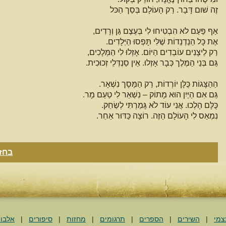
זֶה שׁום דָּבָר. רַק הָעוֹלָם בְּסַך הַכּל
אַף פַּעַם לא הִבְטִיחוּ לִי בְּעֶצֶם גַּן וְרָדִים,
אֶת כָּל הַנַדְנֵדוֹת שֶׁלִּי תָּפְסוּ הַיְּלָדִים.
רַק לֵיצָנִים עוֹבְדִים הַיּוֹם. אָזְלוּ לִי הַמְּלָכִים,
גַּם בְּנֵי הַמֶּלֶך כְּבָר אָזְלוּ. אֵין סַנְדְּלֵי זְכוּכִית.
הַהַצָּגוֹת כֻּלָּן יוֹרְדוֹת, רַק הַמָּסָך נִשְׁאָר.
גַּם אִם הַיַּיִן הוּא מָתוֹק – נִשְׁאַר לִי טַעַם מָר.
כֻּלָּם הָלְכוּ. אֲנִי עוֹד לֹא גָּמַרְתִּי לְשַׂחֵק.
נִמְאַס לִי הָעוֹלָם הַזֶּה. רוֹצָה כַּדּוּר אַחֵר.
בחזר
צמי
|
השירים
|
הספרים
|
תרגומים
|
מחזות
|
סיפורים
|
אלבו