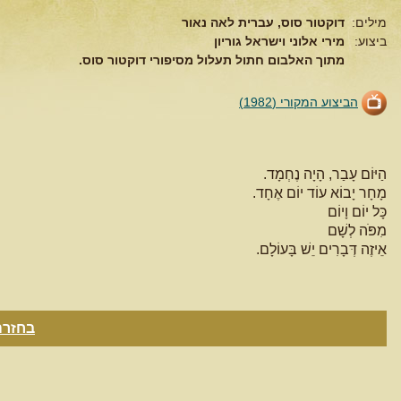
מילים:
דוקטור סוס, עברית לאה נאור
ביצוע:
מירי אלוני וישראל גוריון
מתוך האלבום חתול תעלול מסיפורי דוקטור סוס.
הביצוע המקורי (1982)
הַיּוֹם עָבַר, הָיָה נֶחְמָד.
מָחָר יָבוֹא עוֹד יוֹם אֶחָד.
כָּל יוֹם וָיוֹם
מִפֹּה לְשָׁם
אֵיזֶה דְּבָרִים יֵשׁ בָּעוֹלָם.
בחזרה