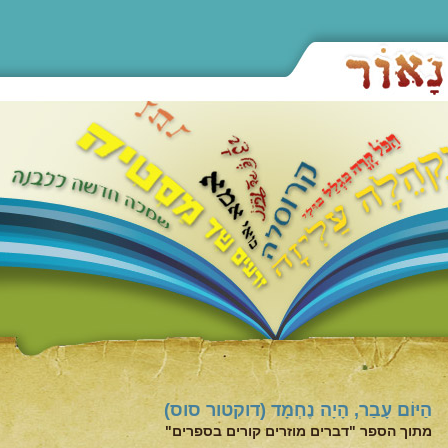
הַיּוֹם עָבַר, הָיָה נֶחְמָד (דוקטור סוס)
מתוך הספר "דברים מוזרים קורים בספרים"