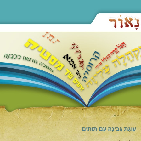
עוּגַת גְּבִינָה עִם תּוּתִים