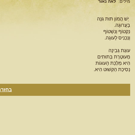
מילים:
לאה נאור
יֵשׁ הֲמוֹן תּוּת גִּנָּה
בָעֲּרוּגָה.
נִקְטוֹף וְנִשְׁטוֹף
וְנַכְנִיס לָעוּגָה.
עוּגַת גְּבִינָה
מְעוּטֶרֶת בְּתוּתִים
הִיא מַלְכַּת הָעוּגוֹת
נְסִיכַת הַקִּשׁוּט הִיא.
בחזרה