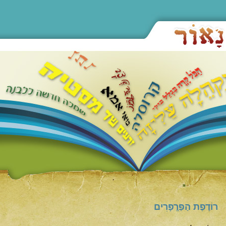
רוֹדֶפֶת הַפַּרֱפָּרִים