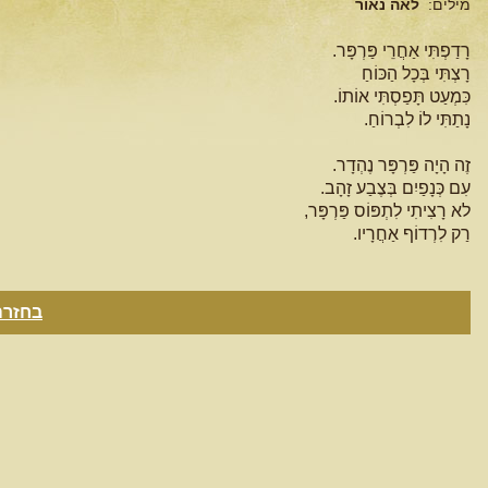
מילים:
לאה נאור
רָדַפְתִּי אַחֲרֵי פַּרְפָּר.
רָצְתִּי בְּכָל הַכּוֹחַ
כִּמְעַט תָּפַסְתִּי אוֹתוֹ.
נָתַתִּי לוֹ לִבְרוֹחַ.
זֶה הָיָה פַּרְפָּר נֶהְדָר.
עִם כְּנָפַיִם בְּצֶבַע זָהָב.
לא רָצִיתִי לִתְפּוֹס פַּרְפָּר,
רַק לִרְדוֹף אַחֲרָיו.
בחזרה