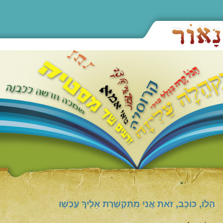
הַלוֹ, כּוֹכָב, זֹאת אֲניִ מִתְקַשֶׁרֶת אֵלֵיךָ עַכְשָׁו