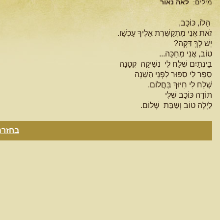
מילים:
לאה נאור
הָלוֹ, כּוֹכָב,
זֹאת אֲנִי מִתְקַשֶּׁרֶת אֵלֶיךָ עַכְשָׁו.
יֵשׁ לְךָּ דַּקָּה?
טוֹב, אֲנִי מְחַכָּה...
בֵּינְתַיִם שְׁלַח לִי נְשִׁיקָה קְטַנָּה
סַפֵּר לִי סִפּוּר לִפְנֵי הַשֵּׁנָה
שְׁלַח לִי חִיּוּךְ בַּחֲלוֹם.
תּוֹדָה כּוֹכָב שֶׁלִּי
לַיְלָה טוֹב וְשַׁבַּת שָׁלוֹם.
בחזרה