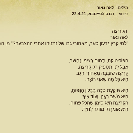
מילים:
לאה נאור
ביצוע:
נכנס לפייסבוק 22.4.21
הקריצה
לאה נאור
"למי קרץ גדעון סער, מאחורי גבו של נתניהו אחרי ההצבעה?" מן הע
הַפּוֹלִיטִיקָה, תְּחוּם רְצִינִי וְנֶחְשָׁב,
אֲבָל לָנוּ תַּסְפִּיק רַק קְרִיצָה.
קְרִיצָה שׁוֹבֵבָה מֵאֲחוֹרֵי הַגַּב
הִיא כָּל מָה שֶׁאֲנִי רוֹצָה.
הִיא תּוֹקַעַת סִכָּה בַּבָּלוֹן הַנָּפוּחַ,
הִיא מַשָּׁב רַעֲנָן, וְעוֹד אֵיךְ.
הַקְּרִיצָה הִיא סִימָן שֶׁהַכֹּל פָּתוּחַ.
הִיא אוֹמֶרֶת: מוּתָּר לְחַיֵּךְ.