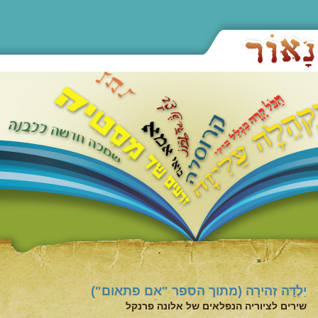
יַלְדָּה זְהִירָה (מתוך הספר "אם פתאום")
שירים לציוריה הנפלאים של אלונה פרנקל