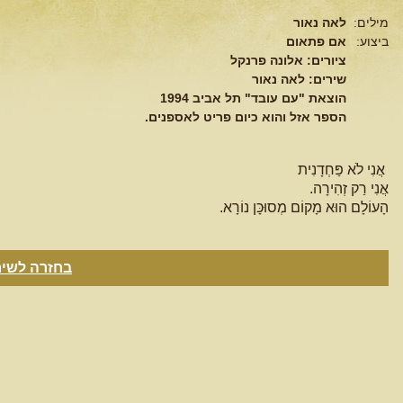
מילים:
לאה נאור
ביצוע:
אם פתאום
ציורים: אלונה פרנקל
שירים: לאה נאור
הוצאת "עם עובד" תל אביב 1994
הספר אזל והוא כיום פריט לאספנים.
אֲנִי לֹא פַּחְדָנִית
אֲנִי רַק זְהִירָה.
הָעוֹלָם הוּא מָקוֹם מְסוּכָּן נוֹרָא.
בחזרה לשיר