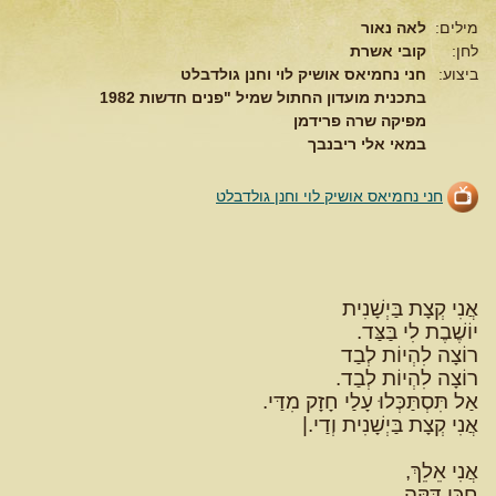
מילים:
לאה נאור
לחן:
קובי אשרת
ביצוע:
חני נחמיאס אושיק לוי וחנן גולדבלט
בתכנית מועדון החתול שמיל "פנים חדשות 1982
מפיקה שרה פרידמן
במאי אלי ריבנבך
חני נחמיאס אושיק לוי וחנן גולדבלט
אֲנִי קְצָת בַּיְשָׁנִית
יוֹשֶׁבֶת לִי בַּצַּד.
רוֹצָה לִהְיוֹת לְבַד
רוֹצָה לִהְיוֹת לְבַד.
אַל תִּסְתַּכְּלוּ עָלַי חָזָק מִדַּי.
אֲנִי קְצָת בַּיְשָׁנִית וְדַי.|
אֲנִי אֵלֵךְ,
חַכִּי דַּקָּה.