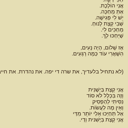
אֲנִי הוֹלֶכֶת.
אַתְּ מְחַכָּה.
יֵשׁ לִי פְּגִישָׁה.
שְׁבִי קְצָת לָנוּחַ.
מְחַכִּים לִי.
שֶׁיְּחַכּוּ לָךְ.
אָז שָׁלוֹם, הָיָה נָעִים,
הִשָּׁאֲרִי עוֹד כַּמָּה רְגָעִים.
(לא נתחיל בלעדיך, את שרה די יפה. את נהדרת. את חיי
אֲנִי קְצָת בַּיְשָׁנִית
וְזֶה בִּכְלָל לֹא סוֹד
נִסִּיתִי לְהַפְסִיק
וְאֵין מָה לַעֲשׂוֹת.
אַל תְּחַיְּכוּ אֵלַי יוֹתֵר מִדַּי
אֲנִי קְצָת בְּיָּשִׁנית וְדַי.