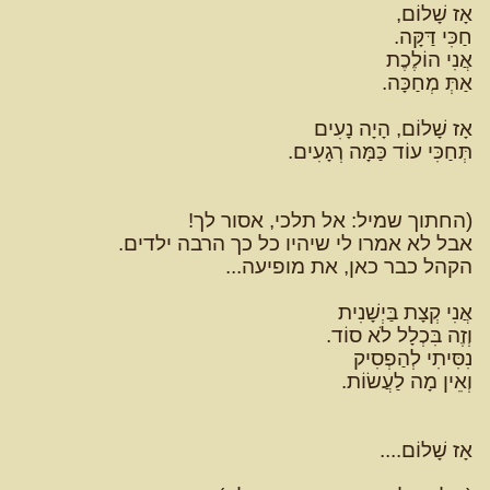
אָז שָׁלוֹם,
חַכִּי דַּקָּה.
אֲנִי הוֹלֶכֶת
אַתְּ מְחַכָּה.
אָז שָׁלוֹם, הָיָה נָעִים
תְּחַכִּי עוֹד כַּמָּה רְגָעִים.
(החתוך שמיל: אל תלכי, אסור לך!
אבל לא אמרו לי שיהיו כל כך הרבה ילדים.
הקהל כבר כאן, את מופיעה...
אֲנִי קְצָת בַּיְשָׁנִית
וְזֶה בִּכְלָל לֹא סוֹד.
נִסִּיתִי לְהַפְסִיק
וְאֵין מָה לַעֲשׂוֹת.
אָז שָׁלוֹם....