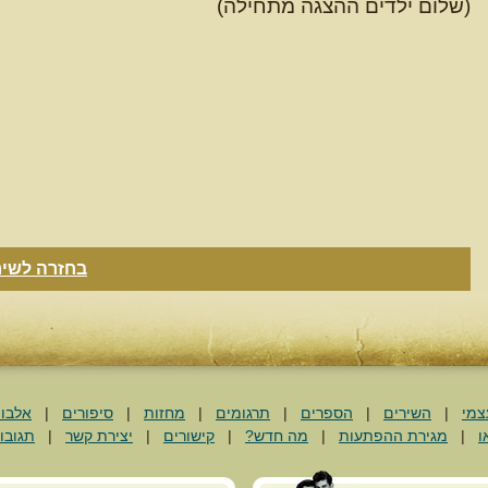
(שלום ילדים ההצגה מתחילה)
בחזרה לשיר
צמי
|
השירים
|
הספרים
|
תרגומים
|
מחזות
|
סיפורים
|
אלבו
ו
|
מגירת ההפתעות
|
מה חדש?
|
קישורים
|
יצירת קשר
|
תגובו