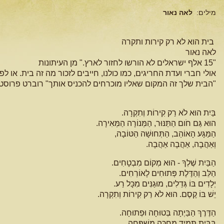
מילים:
לאה נאור
בית הוא לא רק קירות ותקרה
לאה נאור
"15 אלף ישראלים לא הורשו לחזור לארץ." מן העיתונות
אולי חברי ועדת החריגים, כמו כולנו, חייבים לזכור מה זה בית. או ל
"הבית שלך זה המקום שאליו מוכרחים להכניס אותך" רוברט פרוסט 
בַּיִת הוּא לֹא רַק קִירוֹת וְתִקְרָה.
הוּא גַּם חֹום הַתַּנּוּר, הַמְּנוֹרָה הַמְּאִירָה.
הַמַּגָּע הָאוֹהֵב, הַתְּחוּשָׁה הַטּוֹבָה,
וְאַהֲבָה, אַהֲבָה אַהֲבָה.
הַבַּיִת שֶׁלְךָ - הוּא מְקוֹם מִבְטָחִים.
הַלֵּב וְהַדֶּלֶת פְּתוּחִים לָאוֹרְחִים.
יְלָדִים בּוֹ גְּדֵלִים, מוּגַנִּים מִכָּל רַע.
יֵשׁ בּוֹ קֶסֶם. הוּא לֹא רַק קִירוֹת וְתִקְרָה.
הַדֶּרֶךְ הַבַּיְתָה בְּטוּחָה וּפְתוּחָה.
בַּבַּיִת תָּמִיד מְחַכָּה מִשְׁפָּחָה,