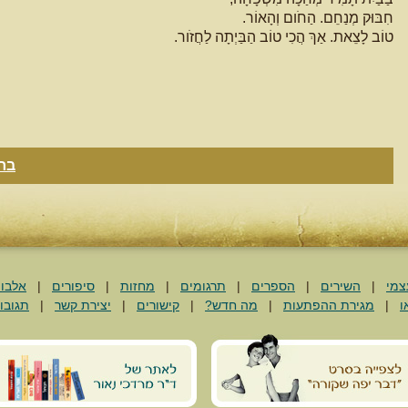
חִבּוּק מְנַחֵם. הַחֹום וְהָאוֹר.
טוֹב לָצֵאת. אַךְ הֲכִי טוֹב הַבַּיְתָה לַחֲזֹור.
בח
צמי
|
השירים
|
הספרים
|
תרגומים
|
מחזות
|
סיפורים
|
אלבו
ו
|
מגירת ההפתעות
|
מה חדש?
|
קישורים
|
יצירת קשר
|
תגובו