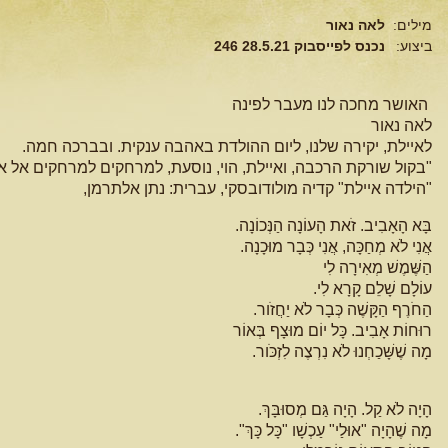
מילים:
לאה נאור
ביצוע:
נכנס לפייסבוק 28.5.21 246
האושר מחכה לנו מעבר לפינה
לאה נאור
לאיילת, יקירה שלנו, ליום ההולדת באהבה ענקית. ובברכה חמה.
"בקול שורקת הרכבה, ואיילת, הוי, נוסעת, למרחקים למרחקים אל א
"הילדה איילת" קדיה מולודובסקי, עברית: נתן אלתרמן,
בָּא הָאָבִיב. זֹאת הָעוֹנָה הַנְּכוֹנָה.
אֲנִי לֹא מְחַכָּה, אֲנִי כְּבָר מוּכָנָה.
הַשֶּׁמֶשׁ מְאִירָה לִי
עוֹלָם שָׁלֵם קָרָא לִי.
הַחֹרֶף הַקָּשֶׁה כְּבָר לֹא יַחֲזֹור.
רוּחוֹת אָבִיב. כָּל יוֹם מוּצָף בְּאוֹר
מָה שֶׁשָּׁכַחְנוּ לֹא נִרְצֶה לִזְכֹּור.
הָיָה לֹא קַל. הָיָה גַּם מְסוּבָּךְ.
מָה שֶׁהָיָה "אוּלַי" עַכְשָׁו "כָּל כָּךְ".