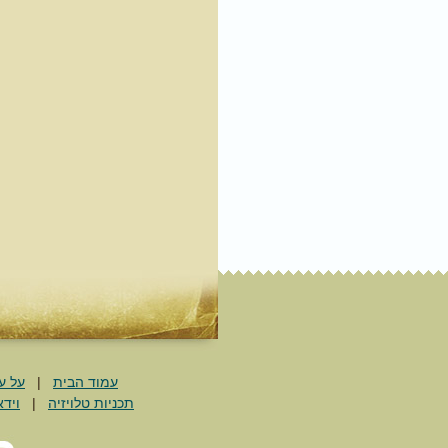
עמוד הבית
|
על ע
תכניות טלויזיה
|
וידא