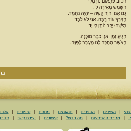
הַטּוֹב פִּתְאוֹם נוֹרְמָלִי
הַשֶּׁמֶשׁ מְאִירָה לִי.
גַּם אִם יִהְיֶה קָשֶׁה – יִהְיֶה נֶחְמָד.
הַדֶּרֶךְ עוֹד רַבָּה. אֲנִי לֹא לְבַד.
מִישֶׁהוּ יָקָר נוֹתֵן לִי יָד.
הִגִּיעַ זְמַן. אֲנִי כְּבָר מוּכָנָה.
הָאֹשֶׁר מְחַכֶּה לָנוּ מֵעֵבֶר לַפִּנָּה.
בח
צמי
|
השירים
|
הספרים
|
תרגומים
|
מחזות
|
סיפורים
|
אלבו
ו
|
מגירת ההפתעות
|
מה חדש?
|
קישורים
|
יצירת קשר
|
תגובו