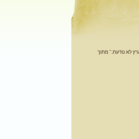
רץ לא נודעת." מתוך